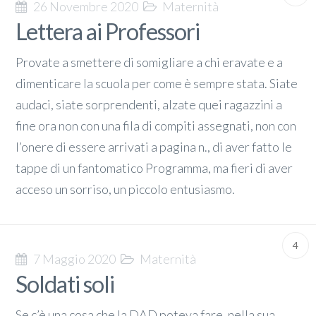
26 Novembre 2020
Maternità
Lettera ai Professori
Provate a smettere di somigliare a chi eravate e a
dimenticare la scuola per come è sempre stata. Siate
audaci, siate sorprendenti, alzate quei ragazzini a
fine ora non con una fila di compiti assegnati, non con
l’onere di essere arrivati a pagina n., di aver fatto le
tappe di un fantomatico Programma, ma fieri di aver
acceso un sorriso, un piccolo entusiasmo.
4
7 Maggio 2020
Maternità
Soldati soli
Se c’è una cosa che la DAD poteva fare, nella sua