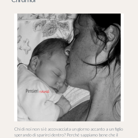
Chi di noi non si è accovacciata un giorno accanto a un figlio
sperando di sparirci dentro? Perché sappiamo bene che il