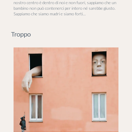
nostro centro è dentro di noi e non fuori, sappiamo che un
bambino non può contenerci per intero né sarebbe giusto.
Sappiamo che siamo madri e siamo forti…
Troppo