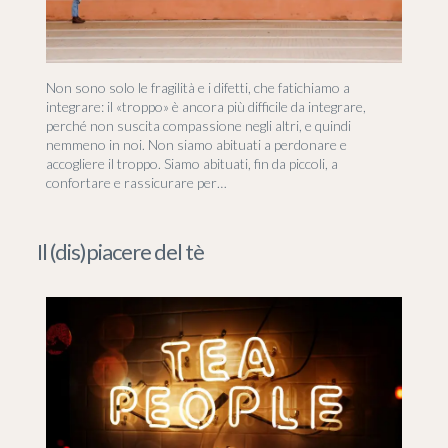
Non sono solo le fragilità e i difetti, che fatichiamo a
integrare: il «troppo» è ancora più difficile da integrare,
perché non suscita compassione negli altri, e quindi
nemmeno in noi. Non siamo abituati a perdonare e
accogliere il troppo. Siamo abituati, fin da piccoli, a
confortare e rassicurare per…
Il (dis)piacere del tè