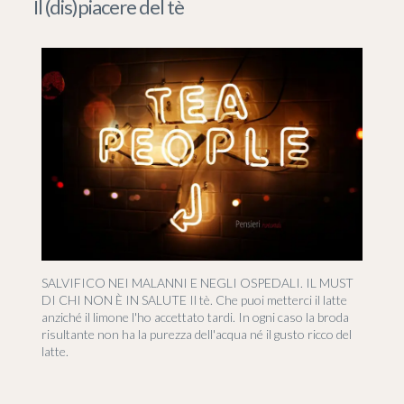
Il (dis)piacere del tè
SALVIFICO NEI MALANNI E NEGLI OSPEDALI. IL MUST
DI CHI NON È IN SALUTE Il tè. Che puoi metterci il latte
anziché il limone l'ho accettato tardi. In ogni caso la broda
risultante non ha la purezza dell'acqua né il gusto ricco del
latte.