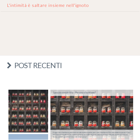
L'intimità è saltare insieme nell'ignoto
POST RECENTI
Speciale covid e Vita - Per cosa ci battiamo?
E oggi, che ci battiamo perché le scuole restino aperte, per cosa ci battiamo? Di cosa abbiamo paura? Che i
bambini non studino? Che si interrompa la sacralità di questo sistema sforna-cittadini, sforna-lavoratori,
sforna-soldati operativi? Che cosa vi spaventa?