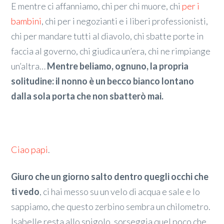
E mentre ci affanniamo, chi per chi muore, chi
per i
bambini
, chi per i negozianti e i liberi professionisti,
chi per mandare tutti al diavolo, chi sbatte porte in
faccia al governo, chi giudica un’era, chi ne rimpiange
un’altra…
Mentre beliamo, ognuno, la propria
solitudine: il nonno è un becco bianco lontano
dalla sola porta che non sbatterò mai.
Ciao papi
.
Giuro che un giorno salto dentro quegli occhi che
ti vedo
, ci hai messo su un velo di acqua e sale e lo
sappiamo, che questo zerbino sembra un chilometro.
Isabelle resta allo spigolo, sorseggia quel poco che