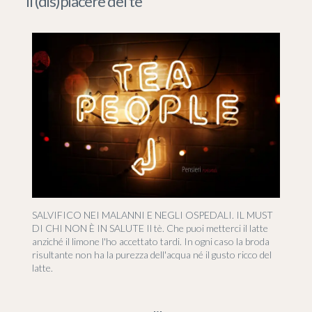
Il (dis)piacere del tè
SALVIFICO NEI MALANNI E NEGLI OSPEDALI. IL MUST
DI CHI NON È IN SALUTE Il tè. Che puoi metterci il latte
anziché il limone l'ho accettato tardi. In ogni caso la broda
risultante non ha la purezza dell'acqua né il gusto ricco del
latte.