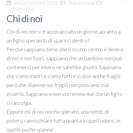
24 Settembre 2019
In evidenza
Maternità
Chi di noi
Chi di noi non si è accovacciata un giorno accanto a
un figlio sperando di sparirci dentro?
Perché sappiamo bene che il nostro centro è dentro
di noi e non fuori, sappiamo che un bambino non può
contenerci per intero né sarebbe giusto. Sappiamo
che siamo madri e siamo forti e si dice anche fragili
però che diamine noi fragili non possiamo mai
esserlo. Sappiamo e non vorremmo mai che un figlio
ci raccolga.
Eppure chi di noi non ha sperato, una notte, di
potersi rannicchiare tutta quanta in quell’odore, in
quelle poche spanne