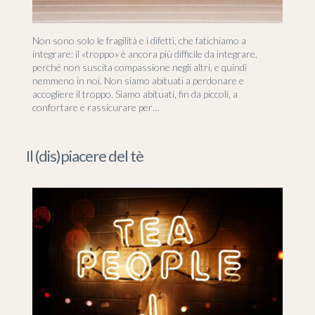
Non sono solo le fragilità e i difetti, che fatichiamo a
integrare: il «troppo» è ancora più difficile da integrare,
perché non suscita compassione negli altri, e quindi
nemmeno in noi. Non siamo abituati a perdonare e
accogliere il troppo. Siamo abituati, fin da piccoli, a
confortare e rassicurare per…
Il (dis)piacere del tè