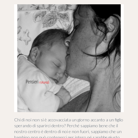
Chi di noi non si è accovacciata un giorno accanto a un figlio
sperando di sparirci dentro? Perché sappiamo bene che il
nostro centro è dentro di noi e non fuori, sappiamo che un
bambino non può contenerci per intero né sarebbe giusto.