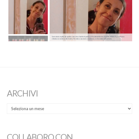
Sono stata rapita da quella cosa che ci batte in petto. Vi ho dimenticate. E poi ricordate. E poi mi sono
chiesta se venire a dirvi tutto. Ho visto cosa sia la coscienza, e che esiste solo amore.
ARCHIVI
COLLABORO CON