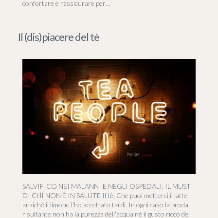
confortare e rassicurare per…
Il (dis)piacere del tè
SALVIFICO NEI MALANNI E NEGLI OSPEDALI. IL MUST
DI CHI NON È IN SALUTE Il tè. Che puoi metterci il latte
anziché il limone l'ho accettato tardi. In ogni caso la broda
risultante non ha la purezza dell'acqua né il gusto ricco del