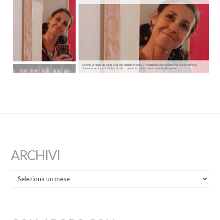
Sono stata rapita da quella cosa che ci batte in petto. Vi ho dimenticate. E poi ricordate. E poi mi sono
chiesta se venire a dirvi tutto. Ho visto cosa sia la coscienza, e che esiste solo amore.
ARCHIVI