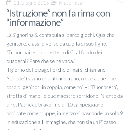
21 Giugno 2015
Maternità
“Istruzione” non fa rima con
“informazione”
La Signorina S. confabula al parco giochi. Qualche
genitore, classi diverse da quella di suo figlio.
“Tu non hai letto la lettera di C. al fondo dei
quaderni? Pare che se ne vada.”
Il giorno delle pagelle (che ormai si chiamano
“schede”) siamo entrati uno a uno, o due a due – nel
caso di genitori in coppia, come noi – : “Buonasera”,
stretta di mano, le due maestre sorridono. Niente da
dire, Patrick è bravo, file di 10 campeggiano
ordinate come truppe, in mezzo si nasconde un solo 9
in educazione all’immagine, che non sia un Picasso