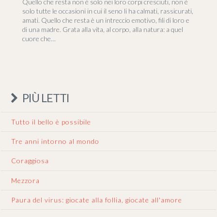
Quello che resta non è solo nei loro corpi cresciuti, non è
solo tutte le occasioni in cui il seno li ha calmati, rassicurati,
amati. Quello che resta è un intreccio emotivo, fili di loro e
di una madre. Grata alla vita, al corpo, alla natura: a quel
cuore che…
PIÙ LETTI
Tutto il bello è possibile
Tre anni intorno al mondo
Coraggiosa
Mezzora
Paura del virus: giocate alla follia, giocate all'amore