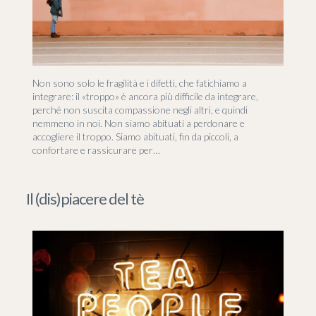
Non sono solo le fragilità e i difetti, che fatichiamo a
integrare: il «troppo» è ancora più difficile da integrare,
perché non suscita compassione negli altri, e quindi
nemmeno in noi. Non siamo abituati a perdonare e
accogliere il troppo. Siamo abituati, fin da piccoli, a
confortare e rassicurare per…
Il (dis)piacere del tè