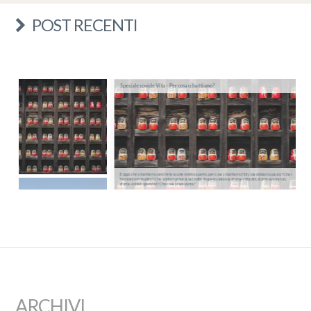
POST RECENTI
Speciale covid e Vita - Per cosa ci battiamo?
E oggi, che ci battiamo perché le scuole restino aperte, per cosa ci battiamo? Di cosa abbiamo paura? Che i
bambini non studino? Che si interrompa la sacralità di questo sistema sforna-cittadini, sforna-lavoratori,
sforna-soldati operativi? Che cosa vi spaventa?
ARCHIVI