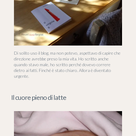
Di solito uso il blog, ma non potevo, aspettavo di capire che
direzione avrebbe preso la mia vita. Ho scritto anche
quando stavo male, ho scritto perché dovevo correre
dietro ai fatti. Finché è stato chiaro. Allora è diventato
urgente.
Il cuore pieno di latte