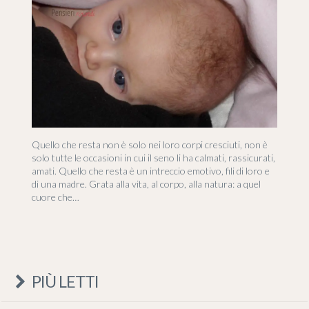
Quello che resta non è solo nei loro corpi cresciuti, non è
solo tutte le occasioni in cui il seno li ha calmati, rassicurati,
amati. Quello che resta è un intreccio emotivo, fili di loro e
di una madre. Grata alla vita, al corpo, alla natura: a quel
cuore che…
PIÙ LETTI