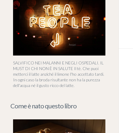
SALVIFICO NEI MALANNI E NEGLI OSPEDALI. IL
MUST DI CHI NON È IN SALUTE Il tè. Che puoi
metterci il latte anziché il limone l'ho accettato tardi.
In ogni caso la broda risultante non ha la purezza
dell'acqua né il gusto ricco del latte.
Come è nato questo libro