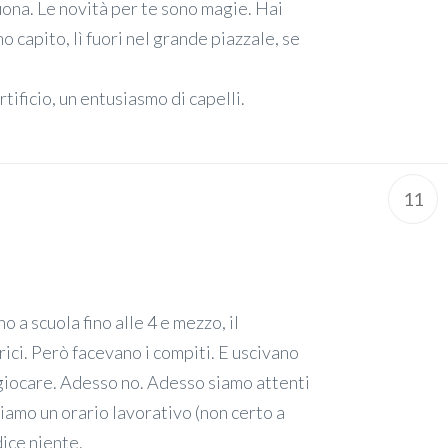
buona. Le novità per te sono magie. Hai
 capito, lì fuori nel grande piazzale, se
rtificio, un entusiasmo di capelli.
11
o a scuola fino alle 4 e mezzo, il
rici. Però facevano i compiti. E uscivano
 giocare. Adesso no. Adesso siamo attenti
diamo un orario lavorativo (non certo a
dice niente.