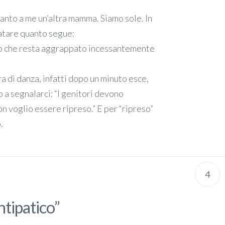
accanto a me un’altra mamma. Siamo sole. In
atare quanto segue:
sto che resta aggrappato incessantemente
a di danza, infatti dopo un minuto esce,
o a segnalarci: “I genitori devono
on voglio essere ripreso.” E per “ripreso”
.
4
ntipatico”