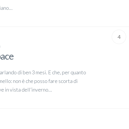
ciano…
4
à
pace
parlando di ben 3 mesi. E che, per quanto
mello: non è che posso fare scorta di
ve in vista dell’inverno…