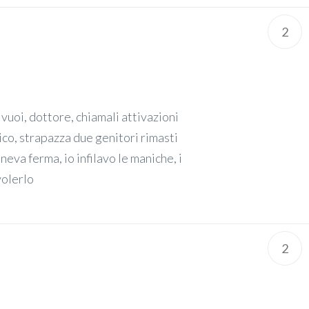
2
 vuoi, dottore, chiamali attivazioni
ico, strapazza due genitori rimasti
neva ferma, io infilavo le maniche, i
volerlo
2