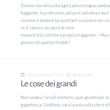
Dicono che nella vita ogni tanto bisogna cambiar
fuggente. Il professore saliva in cattedra e da lì
siccome è sempre lui a portarli a scuola e poi va 
io. E capisco un sacco di cose.
Innanzitutto l’attimo è proprio fuggente: – Ma vo
giorno con questo freddo?
12 Settembre 2016
Maternità
Le cose dei grandi
Non vedevi l’ora di metterlo, quel grembiule, lo
gigantesca. Goditelo, sarà la sola volta che è st