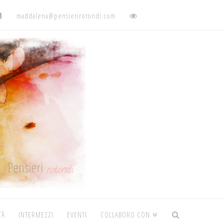
maddalena@pensierirotondi.com
TÀ
INTERMEZZI
EVENTI
COLLABORO CON