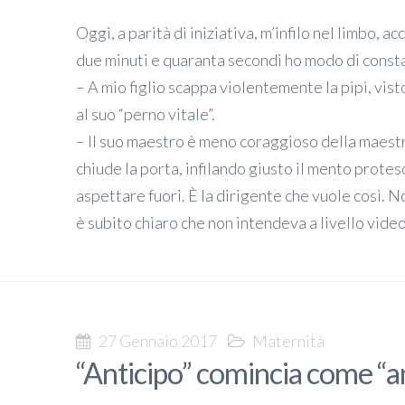
Oggi, a parità di iniziativa, m’infilo nel limbo, 
due minuti e quaranta secondi ho modo di const
– A mio figlio scappa violentemente la pipì, vi
al suo “perno vitale”.
– Il suo maestro è meno coraggioso della maestr
chiude la porta, infilando giusto il mento protes
aspettare fuori. È la dirigente che vuole così. N
è subito chiaro che non intendeva a livello video
27 Gennaio 2017
Maternità
“Anticipo” comincia come “a