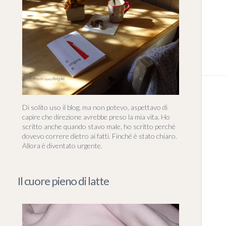
Di solito uso il blog, ma non potevo, aspettavo di
capire che direzione avrebbe preso la mia vita. Ho
scritto anche quando stavo male, ho scritto perché
dovevo correre dietro ai fatti. Finché è stato chiaro.
Allora è diventato urgente.
Il cuore pieno di latte