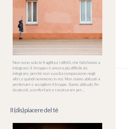
Non sono solo le fragilità e i difetti, che fatichiamo a
integrare: il «troppo» è ancora più difficile da
integrare, perché non suscita compassione negli
altri, e quindi nemmeno in noi. Non siamo abituati a
perdonare e accogliere il troppo. Siamo abituati, fin
da piccoli, a confortare e rassicurare per…
Il (dis)piacere del tè