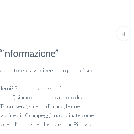
4
n “informazione”
e genitore, classi diverse da quella di suo
aderni? Pare che se ne vada.”
chede”) siamo entrati uno a uno, o due a
 “Buonasera”, stretta di mano, le due
avo, file di 10 campeggiano ordinate come
ione all’immagine, che non sia un Picasso