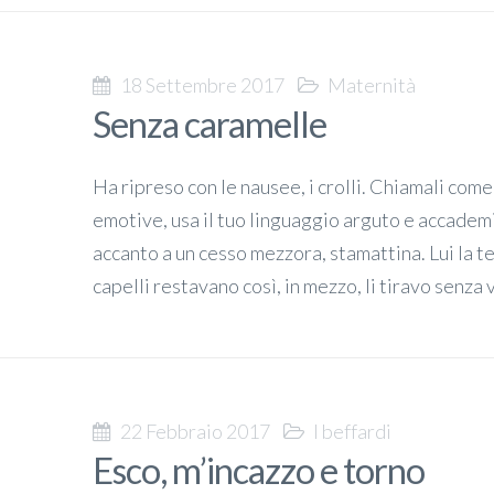
18 Settembre 2017
Maternità
Senza caramelle
Ha ripreso con le nausee, i crolli. Chiamali come
emotive, usa il tuo linguaggio arguto e accadem
accanto a un cesso mezzora, stamattina. Lui la te
capelli restavano così, in mezzo, li tiravo senza 
22 Febbraio 2017
I beffardi
Esco, m’incazzo e torno