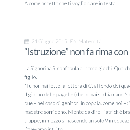
A come accetta che ti voglio dare in testa…
21 Giugno 2015
Maternità
“Istruzione” non fa rima co
La Signorina S. confabula al parco giochi. Qualch
figlio.
“Tu non hai letto la lettera di C. al fondo dei qu
Il giorno delle pagelle (che ormai si chiamano “s
due – nel caso di genitori in coppia, come noi – :
maestre sorridono. Niente da dire, Patrick è br
truppe, in mezzo si nasconde un solo 9 in educaz
l’avevamo intuito.