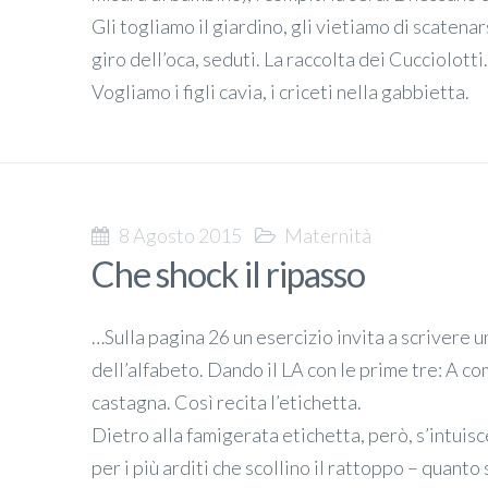
Gli togliamo il giardino, gli vietiamo di scatenars
giro dell’oca, seduti. La raccolta dei Cucciolotti
Vogliamo i figli cavia, i criceti nella gabbietta.
8 Agosto 2015
Maternità
Che shock il ripasso
…Sulla pagina 26 un esercizio invita a scrivere 
dell’alfabeto. Dando il LA con le prime tre: A 
castagna. Così recita l’etichetta.
Dietro alla famigerata etichetta, però, s’intuis
per i più arditi che scollino il rattoppo – quanto