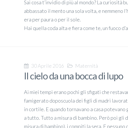
Sai cosa t’invidio di più al mondo? La curiosità 
abbassato il mento una sola volta, e nemmeno l’ho
era per paura o per il sole.
Hai quella coda alta e fiera come te, un fuoco d’a
30 Aprile 2016
Maternità
Il cielo da una bocca di lupo
Ai miei tempi erano pochi gli sfigati che restavan
famigerato doposcuola dei figli di madri lavorat
in cortile. E quando tornavano a casa potevano
a tutto. Tutto a misura di bambino. Però poi gli 
misura di bambino), i compiti la sera. E nessuno 