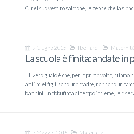
C. nel suo vestito salmone, le zeppe che la slan
9 Giugno 2015
I beffardi
Maternit
La scuola è finita: andate in 
…Il vero guaio è che, per la prima volta, stiamo 
ami i miei figli, sono una madre, non sono un cam
bambini, un’abbuffata di tempo insieme, le riser
7 Maggio 2015
Maternità