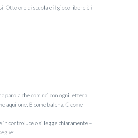
i. Otto ore di scuola e il gioco libero è il
.
una parola che cominci con ogni lettera
come aquilone, B come balena, C come
ce in controluce o si legge chiaramente –
 segue: