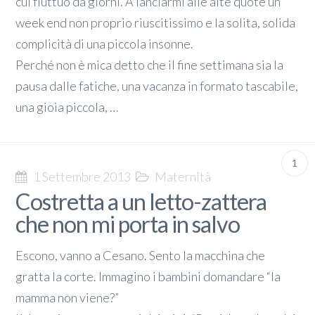
cui fluttuo da giorni. A lanciarmi alle alte quote un
week end non proprio riuscitissimo e la solita, solida
complicità di una piccola insonne.
Perché non è mica detto che il fine settimana sia la
pausa dalle fatiche, una vacanza in formato tascabile,
una gioia piccola, …
1
1 Settembre 2013
Maternità
Costretta a un letto-zattera
che non mi porta in salvo
Escono, vanno a Cesano. Sento la macchina che
gratta la corte. Immagino i bambini domandare “la
mamma non viene?”