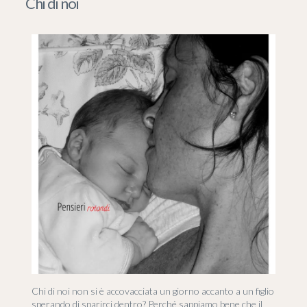
Chi di noi
Chi di noi non si è accovacciata un giorno accanto a un figlio
sperando di sparirci dentro? Perché sappiamo bene che il