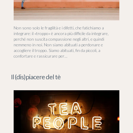
Non sono solo le fragilità e i difetti, che fatichiamo a
integrare: il «troppo» è ancora più difficile da integrare,
perché non suscita compassione negli altri, e quindi
nemmeno in noi. Non siamo abituati a perdonare e
accogliere il troppo. Siamo abituati, fin da piccoli, a
confortare e rassicurare per…
Il (dis)piacere del tè