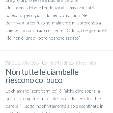
pregno di promesse e buone intenzioni.
Una prima, debole tendenza all’ammoscio inizia a
palesarsi però già la domenica mattina. Nel
dormiveglia confuso normalmente mi sorprendo a
chiedermi con ansia crescente: “Oddio, che giorno è?
No, non è lunedì, però neanche sabato”
21 Luglio 2014
I beffardi
Maternità
Non tutte le ciambelle
riescono col buco
Lo chiamano “zero termico”: è l’altitudine sopra la
quale la temperatura è inferiore allo zero. In altre
parole: il luogo indefinitamente alto e sconfinato in