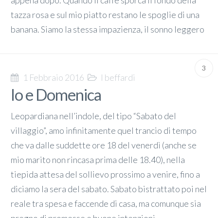
appena dopo. Quando il caffè sporca il fondo della
tazza rosa e sul mio piatto restano le spoglie di una
banana. Siamo la stessa impazienza, il sonno leggero
3
1 Febbraio 2016
I beffardi
Io e Domenica
Leopardiana nell’indole, del tipo “Sabato del
villaggio”, amo infinitamente quel trancio di tempo
che va dalle suddette ore 18 del venerdì (anche se
mio marito non rincasa prima delle 18.40), nella
tiepida attesa del sollievo prossimo a venire, fino a
diciamo la sera del sabato. Sabato bistrattato poi nel
reale tra spesa e faccende di casa, ma comunque sia