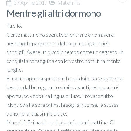
27 Aprile 2017
Maternità
Mentre gli altri dormono
Tu e io.
Certe mattine ho sperato di entrare e non avere
nessuno. Impadronirmi della cucina: io, e i miei
sbadigli. Avere un piccolo tempo come un segreto, la
conquista conseguita con le vostre notti finalmente
lunghe.
E invece appena spunto nel corridoio, la casa ancora
bevuta dal buio, guardo subito avanti, se la porta è
aperta, se vedo una lingua di luce. Trovare tutto
identico alla sera prima, la soglia intonsa, la stessa
penombra, quasi mi delude.
Ma sei lì. Prima di me, il più dei sabati mattina. O