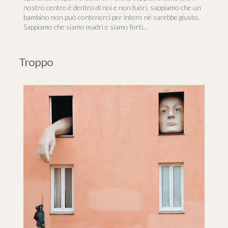
nostro centro è dentro di noi e non fuori, sappiamo che un
bambino non può contenerci per intero né sarebbe giusto.
Sappiamo che siamo madri e siamo forti…
Troppo