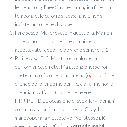
le meno longilinee) in questa magica finestra
temporale, le calorie si sbagliano e non si
incisteranno nelle chiappe.
Fare sesso. Mai provato in quest’ora. Ma non
potevo non citarlo, perché ormai ve lo
aspettavate (dopo il cibo viene sempre lui).
Pulire casa. Eh?! Mostruoso calo della
performance, direte. Ma attenzione: se non
avete una colf, come io non ne ho (
ogni colf
che
prendo poi prende me per il c. e alla fine non ci
prendiamo affatto), potreste avere
l’IRRIPETIBILE occasione di svegliarvi domani
con una casa pulita a costo zero! Okay, la
manodopera la mettete voi (voi stesse più
eventuale marito/figli), ma
quando mai vi