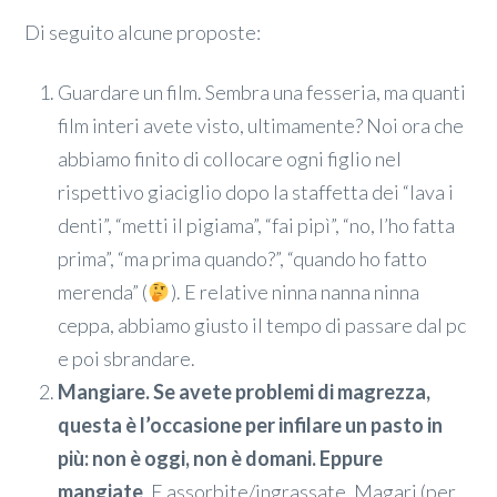
Di seguito alcune proposte:
Guardare un film. Sembra una fesseria, ma quanti
film interi avete visto, ultimamente? Noi ora che
abbiamo finito di collocare ogni figlio nel
rispettivo giaciglio dopo la staffetta dei “lava i
denti”, “metti il pigiama”, “fai pipì”, “no, l’ho fatta
prima”, “ma prima quando?”, “quando ho fatto
merenda” (
). E relative ninna nanna ninna
ceppa, abbiamo giusto il tempo di passare dal pc
e poi sbrandare.
Mangiare. Se avete problemi di magrezza,
questa è l’occasione per infilare un pasto in
più: non è oggi, non è domani. Eppure
mangiate
. E assorbite/ingrassate. Magari (per