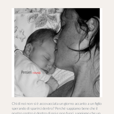
Chi di noi non si è accovacciata un giorno accanto a un figlio
sperando di sparirci dentro? Perché sappiamo bene che il
nostro centro è dentro di noi e non fuori, sappiamo che un