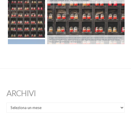
Speciale covid e Vita - Per cosa ci battiamo?
E oggi, che ci battiamo perché le scuole restino aperte, per cosa ci battiamo? Di cosa abbiamo paura? Che i
bambini non studino? Che si interrompa la sacralità di questo sistema sforna-cittadini, sforna-lavoratori,
sforna-soldati operativi? Che cosa vi spaventa?
ARCHIVI