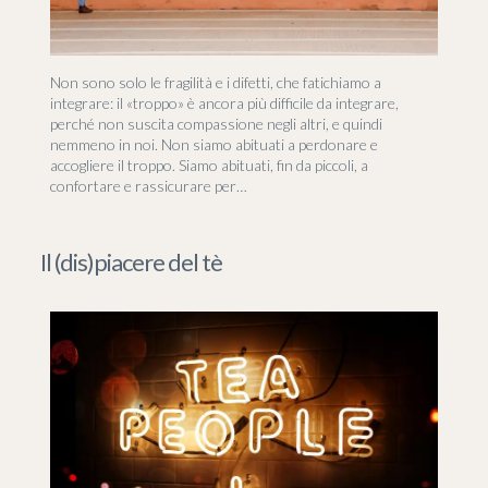
Non sono solo le fragilità e i difetti, che fatichiamo a
integrare: il «troppo» è ancora più difficile da integrare,
perché non suscita compassione negli altri, e quindi
nemmeno in noi. Non siamo abituati a perdonare e
accogliere il troppo. Siamo abituati, fin da piccoli, a
confortare e rassicurare per…
Il (dis)piacere del tè