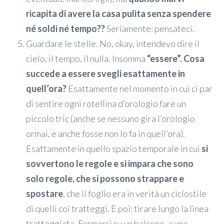
ricapita di avere la casa pulita senza spendere
né soldi né tempo??
Seriamente: pensateci.
Guardare le stelle. No, okay, intendevo dire il
cielo, il tempo, il nulla. Insomma
“essere”. Cosa
succede a essere svegli esattamente in
quell’ora?
Esattamente nel momento in cui ci par
di sentire ogni rotellina d’orologio fare un
piccolo tric (anche se nessuno gira l’orologio
ormai, e anche fosse non lo fa in quell’ora).
Esattamente in quello spazio temporale in cui
si
sovvertono le regole e si impara che sono
solo regole, che si possono strappare e
spostare
, che il foglio era in verità un ciclostile
di quelli coi tratteggi. E poi: tirare lungo la linea
tratteggiata. Fermarsi su un balcone, a una