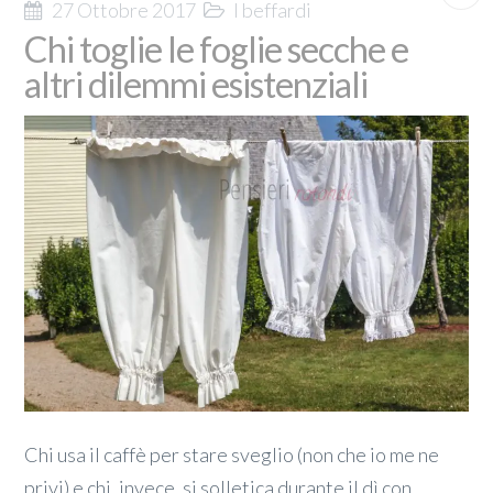
27 Ottobre 2017
I beffardi
Chi toglie le foglie secche e
altri dilemmi esistenziali
Chi usa il caffè per stare sveglio (non che io me ne
privi) e chi, invece, si solletica durante il dì con