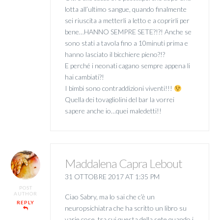
lotta all’ultimo sangue, quando finalmente
sei riuscita a metterli a letto e a coprirli per
bene…HANNO SEMPRE SETE?!?! Anche se
sono stati a tavola fino a 10minuti prima e
hanno lasciato il bicchiere pieno?!?
E perché i neonati cagano sempre appena li
hai cambiati?!
I bimbi sono contraddizioni viventi!!!
Quella dei tovagliolini del bar la vorrei
sapere anche io…quei maledetti!!
Maddalena Capra Lebout
31 OTTOBRE 2017 AT 1:35 PM
POST
AUTHOR
Ciao Sabry, ma lo sai che c’è un
REPLY
neuropsichiatra che ha scritto un libro su
varie cose, tra cui questa della sete quando i