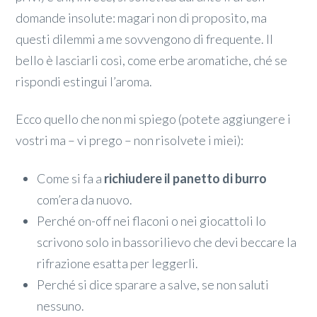
domande insolute: magari non di proposito, ma
questi dilemmi a me sovvengono di frequente. Il
bello è lasciarli così, come erbe aromatiche, ché se
rispondi estingui l’aroma.
Ecco quello che non mi spiego (potete aggiungere i
vostri ma – vi prego – non risolvete i miei):
Come si fa a
richiudere il panetto di burro
com’era da nuovo.
Perché on-off nei flaconi o nei giocattoli lo
scrivono solo in bassorilievo che devi beccare la
rifrazione esatta per leggerli.
Perché si dice sparare a salve, se non saluti
nessuno.