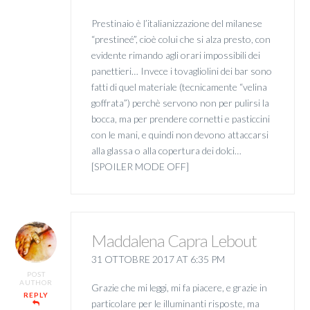
Prestinaio è l’italianizzazione del milanese
“prestineé”, cioè colui che si alza presto, con
evidente rimando agli orari impossibili dei
panettieri… Invece i tovagliolini dei bar sono
fatti di quel materiale (tecnicamente “velina
goffrata”) perchè servono non per pulirsi la
bocca, ma per prendere cornetti e pasticcini
con le mani, e quindi non devono attaccarsi
alla glassa o alla copertura dei dolci…
[SPOILER MODE OFF]
Maddalena Capra Lebout
31 OTTOBRE 2017 AT 6:35 PM
POST
AUTHOR
Grazie che mi leggi, mi fa piacere, e grazie in
REPLY
particolare per le illuminanti risposte, ma