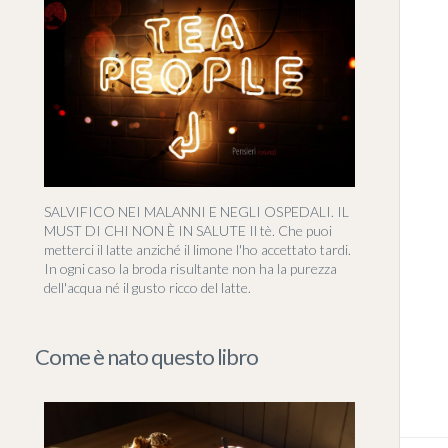
SALVIFICO NEI MALANNI E NEGLI OSPEDALI. IL
MUST DI CHI NON È IN SALUTE Il tè. Che puoi
metterci il latte anziché il limone l'ho accettato tardi.
In ogni caso la broda risultante non ha la purezza
dell'acqua né il gusto ricco del latte.
Come è nato questo libro