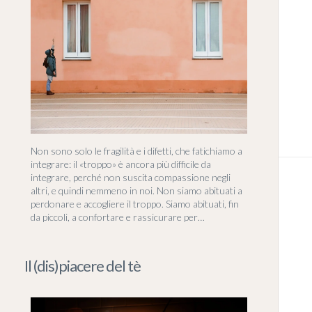
Non sono solo le fragilità e i difetti, che fatichiamo a
integrare: il «troppo» è ancora più difficile da
integrare, perché non suscita compassione negli
altri, e quindi nemmeno in noi. Non siamo abituati a
perdonare e accogliere il troppo. Siamo abituati, fin
da piccoli, a confortare e rassicurare per…
Il (dis)piacere del tè