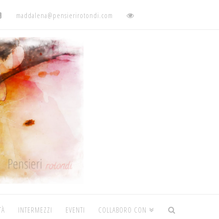
maddalena@pensierirotondi.com
TÀ
INTERMEZZI
EVENTI
COLLABORO CON