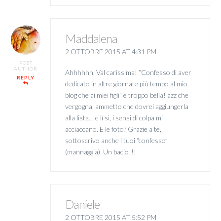
Maddalena
2 OTTOBRE 2015 AT 4:31 PM
POST
AUTHOR
Ahhhhhh, Val carissima! “Confesso di aver
REPLY
dedicato in altre giornate più tempo al mio
blog che ai miei figli” è troppo bella! azz che
vergogna, ammetto che dovrei aggiungerla
alla lista… e lì sì, i sensi di colpa mi
acciaccano. E le foto? Grazie a te,
sottoscrivo anche i tuoi “confesso”
(mannaggia). Un bacio!!!
Daniele
2 OTTOBRE 2015 AT 5:52 PM