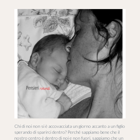
Chi di noi non si è accovacciata un giorno accanto a un figlio
sperando di sparirci dentro? Perché sappiamo bene che il
nostro centro è dentro di noi e non fuori, sappiamo che un