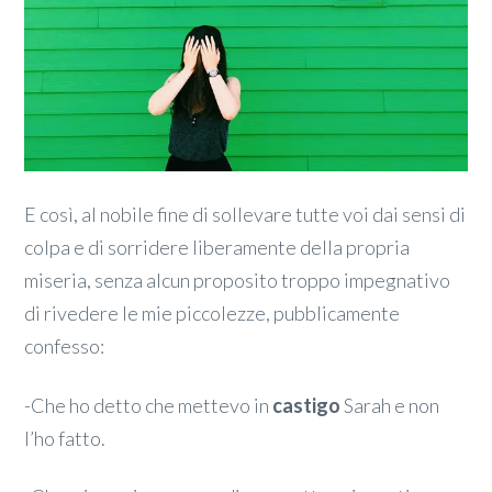
E così, al nobile fine di sollevare tutte voi dai sensi di
colpa e di sorridere liberamente della propria
miseria, senza alcun proposito troppo impegnativo
di rivedere le mie piccolezze, pubblicamente
confesso:
-Che ho detto che mettevo in
castigo
Sarah e non
l’ho fatto.