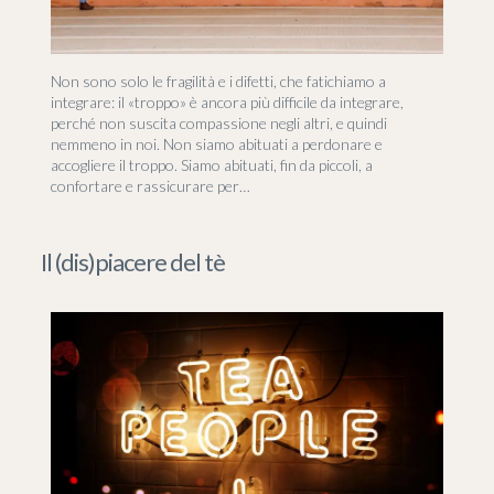
Non sono solo le fragilità e i difetti, che fatichiamo a
integrare: il «troppo» è ancora più difficile da integrare,
perché non suscita compassione negli altri, e quindi
nemmeno in noi. Non siamo abituati a perdonare e
accogliere il troppo. Siamo abituati, fin da piccoli, a
confortare e rassicurare per…
Il (dis)piacere del tè