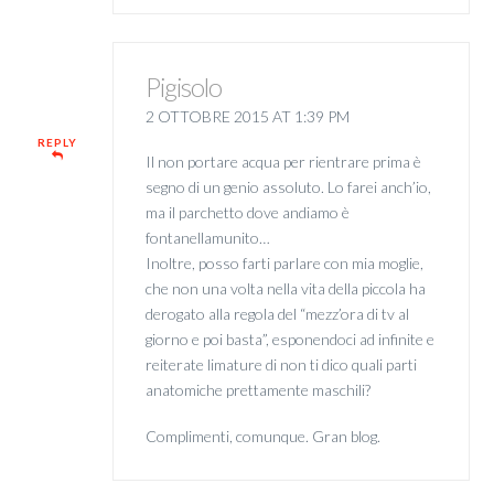
Pigisolo
2 OTTOBRE 2015 AT 1:39 PM
REPLY
Il non portare acqua per rientrare prima è
segno di un genio assoluto. Lo farei anch’io,
ma il parchetto dove andiamo è
fontanellamunito…
Inoltre, posso farti parlare con mia moglie,
che non una volta nella vita della piccola ha
derogato alla regola del “mezz’ora di tv al
giorno e poi basta”, esponendoci ad infinite e
reiterate limature di non ti dico quali parti
anatomiche prettamente maschili?
Complimenti, comunque. Gran blog.