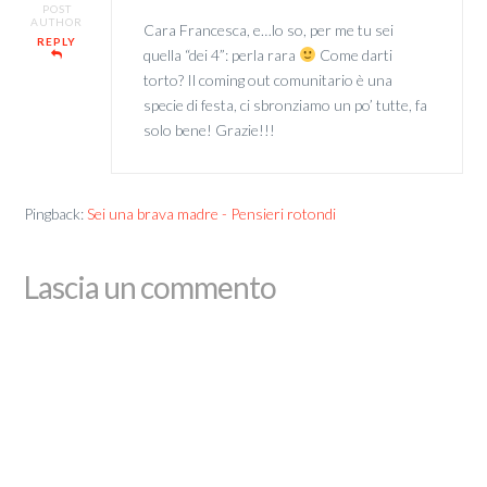
POST
AUTHOR
Cara Francesca, e…lo so, per me tu sei
REPLY
quella “dei 4”: perla rara
Come darti
torto? Il coming out comunitario è una
specie di festa, ci sbronziamo un po’ tutte, fa
solo bene! Grazie!!!
Pingback:
Sei una brava madre - Pensieri rotondi
Lascia un commento