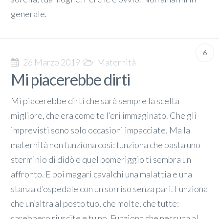
generale.
6
26 Marzo 2019
Maternità
Mi piacerebbe dirti
Mi piacerebbe dirti che sarà sempre la scelta
migliore, che era come te l’eri immaginato. Che gli
imprevisti sono solo occasioni impacciate. Ma la
maternità non funziona così: funziona che basta uno
sterminio di didò e quel pomeriggio ti sembra un
affronto. E poi magari cavalchi una malattia e una
stanza d’ospedale con un sorriso senza pari. Funziona
che un’altra al posto tuo, che molte, che tutte:
sarebbero riuscite e tu no. Funziona che nessuna al