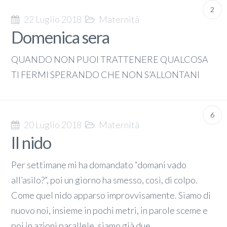
2
22 Luglio 2018
Maternità
Domenica sera
QUANDO NON PUOI TRATTENERE QUALCOSA
TI FERMI SPERANDO CHE NON S’ALLONTANI
6
20 Luglio 2018
Maternità
Il nido
Per settimane mi ha domandato “domani vado
all’asilo?”, poi un giorno ha smesso, così, di colpo.
Come quel nido apparso improvvisamente. Siamo di
nuovo noi, insieme in pochi metri, in parole sceme e
poi in azioni parallele, siamo già due.