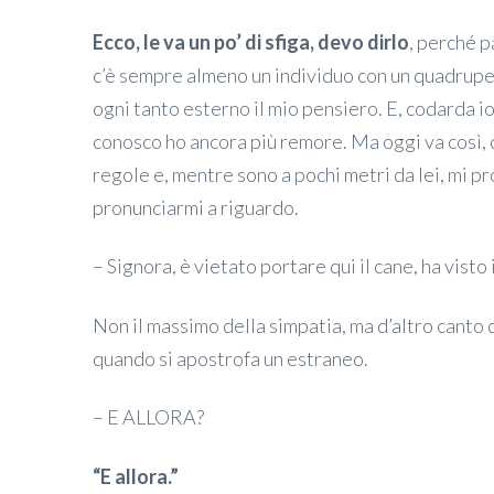
Ecco, le va un po’ di sfiga, devo dirlo
, perché p
c’è sempre almeno un individuo con un quadrupe
ogni tanto esterno il mio pensiero. E, codarda io
conosco ho ancora più remore. Ma oggi va così, ch
regole e, mentre sono a pochi metri da lei, mi p
pronunciarmi a riguardo.
– Signora, è vietato portare qui il cane, ha visto 
Non il massimo della simpatia, ma d’altro canto d
quando si apostrofa un estraneo.
– E ALLORA?
“E allora.”