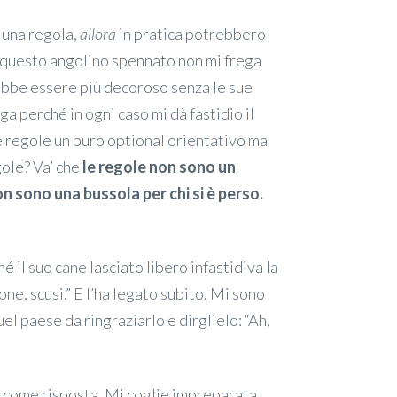
 una regola,
allora
in pratica potrebbero
di questo angolino spennato non mi frega
ebbe essere più decoroso senza le sue
ga perché in ogni caso mi dà fastidio il
le regole un puro optional orientativo ma
gole? Va’ che
le regole non sono un
non sono una bussola per chi si è perso.
é il suo cane lasciato libero infastidiva la
one, scusi.” E l’ha legato subito. Mi sono
el paese da ringraziarlo e dirglielo: “Ah,
 come risposta. Mi coglie impreparata.