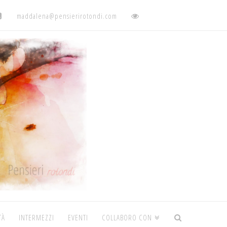
maddalena@pensierirotondi.com
TÀ
INTERMEZZI
EVENTI
COLLABORO CON