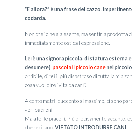
“E allora?” è una frase del cazzo. Impertinent
codarda.
Non che io ne sia esente, ma sentirla prodotta 
immediatamente ostica l’espressione.
Lei è una signora piccola, di statura esterna 
desumere),
pascola il piccolo cane
nel piccolo
orribile, direi il più disastroso di tutta la mia zo
cosa vuol dire “vita da cani”.
A cento metri, duecento al massimo, ci sono parc
veri padroni.
Ma a lei le piace lì. Più precisamente accanto, e
che recitano:
VIETATO INTRODURRE CANI.