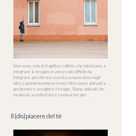
Non sono solo le fragilità e i difetti, che fatichiamo a
integrare: il «troppo» è ancora più difficile da
integrare, perché non suscita compassione negli
altri, e quindi nemmeno in noi. Non siamo abituati a
perdonare e accogliere il troppo. Siamo abituati, fin
da piccoli, a confortare e rassicurare per…
Il (dis)piacere del tè