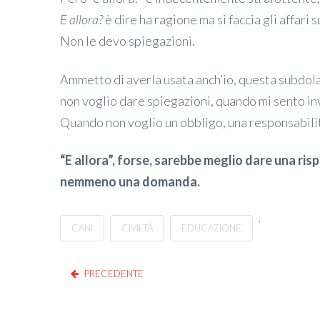
E allora?
è dire ha ragione ma si faccia gli affari 
Non le devo spiegazioni.
Ammetto di averla usata anch’io, questa subdola
non voglio dare spiegazioni, quando mi sento in
Quando non voglio un obbligo, una responsabilit
“E allora”, forse, sarebbe meglio dare una ri
nemmeno una domanda.
,
CANI
CIVILTÀ
EDUCAZIONE
PRECEDENTE