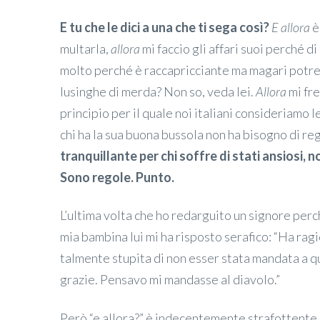
E tu che le dici a una che ti sega così?
E allora
è
multarla,
allora
mi faccio gli affari suoi perché 
molto perché è raccapricciante ma magari potr
lusinghe di merda? Non so, veda lei.
Allora
mi fre
principio per il quale noi italiani consideriamo 
chi ha la sua buona bussola non ha bisogno di re
tranquillante per chi soffre di stati ansiosi, 
Sono regole. Punto.
L’ultima volta che ho redarguito un signore perch
mia bambina lui mi ha risposto serafico: “Ha ragi
talmente stupita di non esser stata mandata a qu
grazie. Pensavo mi mandasse al diavolo.”
Però “e allora?” è indecentemente strafottente,