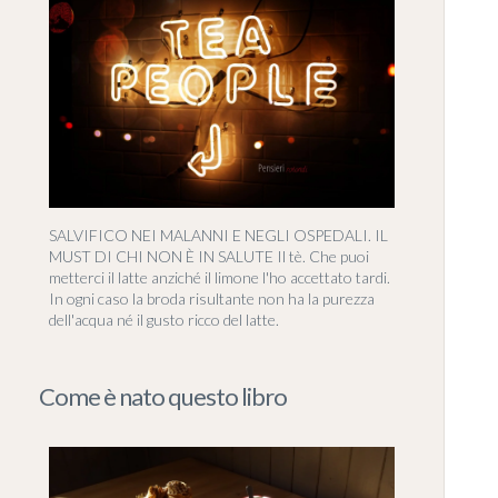
SALVIFICO NEI MALANNI E NEGLI OSPEDALI. IL
MUST DI CHI NON È IN SALUTE Il tè. Che puoi
metterci il latte anziché il limone l'ho accettato tardi.
In ogni caso la broda risultante non ha la purezza
dell'acqua né il gusto ricco del latte.
Come è nato questo libro