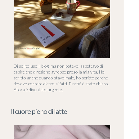
Di solito uso il blog, ma non potevo, aspettavo di
capire che direzione avrebbe preso la mia vita. Ho
scritto anche quando stavo male, ho scritto perché
dovevo correre dietro ai fatti. Finché è stato chiaro.
Allora è diventato urgente.
Il cuore pieno di latte