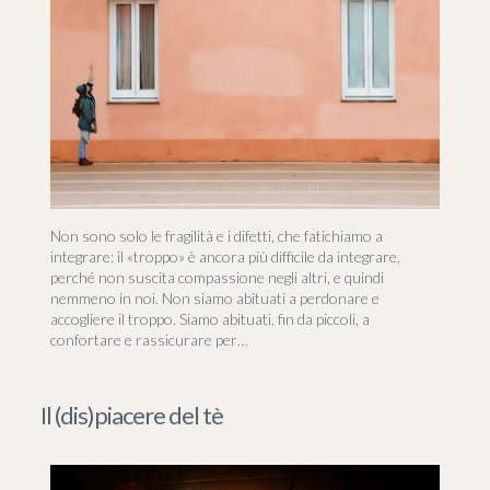
Non sono solo le fragilità e i difetti, che fatichiamo a
integrare: il «troppo» è ancora più difficile da integrare,
perché non suscita compassione negli altri, e quindi
nemmeno in noi. Non siamo abituati a perdonare e
accogliere il troppo. Siamo abituati, fin da piccoli, a
confortare e rassicurare per…
Il (dis)piacere del tè