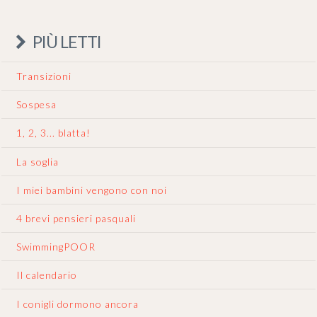
PIÙ LETTI
Transizioni
Sospesa
1, 2, 3... blatta!
La soglia
I miei bambini vengono con noi
4 brevi pensieri pasquali
SwimmingPOOR
Il calendario
I conigli dormono ancora