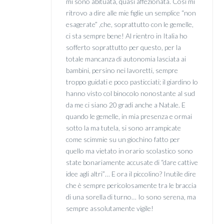
mi sono abituata, quasi affezionata. Così mi
ritrovo a dire alle mie figlie un semplice “non
esagerate” ,che, soprattutto con le gemelle,
ci sta sempre bene! Al rientro in Italia ho
sofferto soprattutto per questo, per la
totale mancanza di autonomia lasciata ai
bambini, persino nei lavoretti, sempre
troppo guidati e poco pasticciati; il giardino lo
hanno visto col binocolo nonostante al sud
da me ci siano 20 gradi anche a Natale. E
quando le gemelle, in mia presenza e ormai
sotto la ma tutela, si sono arrampicate
come scimmie su un giochino fatto per
quello ma vietato in orario scolastico sono
state bonariamente accusate di “dare cattive
idee agli altri”… E ora il piccolino? Inutile dire
che è sempre pericolosamente tra le braccia
di una sorella di turno… Io sono serena, ma
sempre assolutamente vigile!