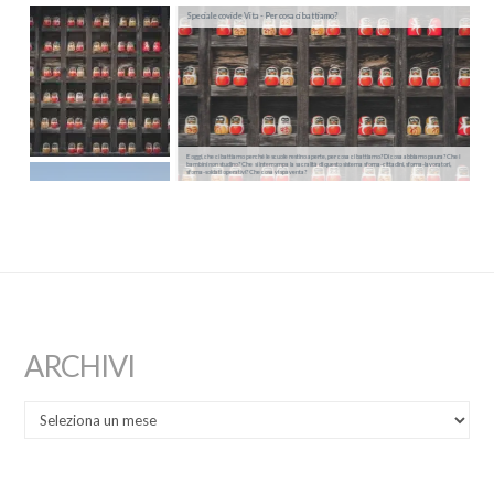
Speciale covid e Vita - Per cosa ci battiamo?
E oggi, che ci battiamo perché le scuole restino aperte, per cosa ci battiamo? Di cosa abbiamo paura? Che i
bambini non studino? Che si interrompa la sacralità di questo sistema sforna-cittadini, sforna-lavoratori,
sforna-soldati operativi? Che cosa vi spaventa?
ARCHIVI