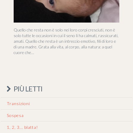
Quello che resta non è solo nei loro corpi cresciuti, non è
solo tutte le occasioni in cui il seno li ha calmati, rassicurati,
amati. Quello che resta è un intreccio emotivo, fili di loro e
di una madre. Grata alla vita, al corpo, alla natura: a quel
cuore che…
PIÙ LETTI
Transizioni
Sospesa
1, 2, 3... blatta!