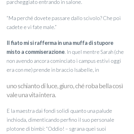
parcheggiato entrando in salone.
“Ma perché dovete passare dallo scivolo? Che poi
cadete e vi fate male.”
Il fiato mi si rafferma in una muffa di stupore
misto a commiserazione
. In quel mentre Sarah (che
non avendo ancora cominciato i campus estivi oggi
era con me) prende in braccio Isabelle, in
uno schianto di luce, giuro, ché roba bella così
vale una vita intera.
E la maestra dai fondi solidi quanto una palude
inchioda, dimenticando perfino il suo personale
plotone di bimbi: “Oddio! – sgrana quei suoi