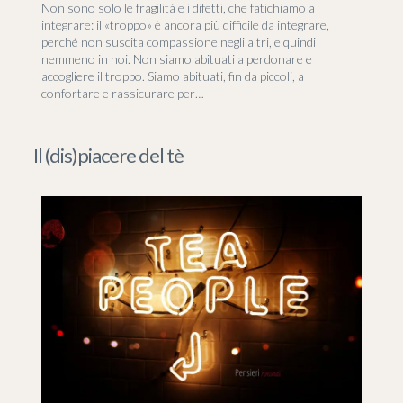
Non sono solo le fragilità e i difetti, che fatichiamo a
integrare: il «troppo» è ancora più difficile da integrare,
perché non suscita compassione negli altri, e quindi
nemmeno in noi. Non siamo abituati a perdonare e
accogliere il troppo. Siamo abituati, fin da piccoli, a
confortare e rassicurare per…
Il (dis)piacere del tè