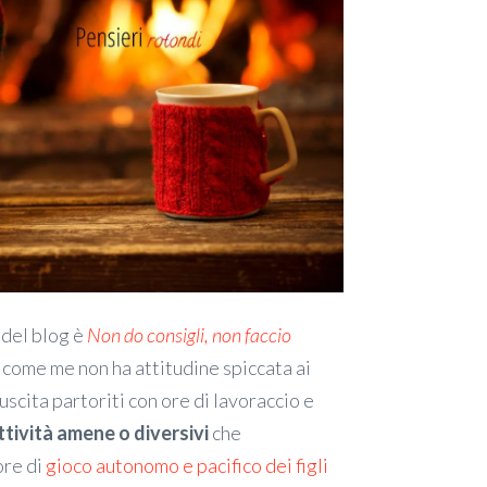
del blog è
Non do consigli, non faccio
i come me non ha attitudine spiccata ai
uscita partoriti con ore di lavoraccio e
ttività amene o diversivi
che
ore di
gioco autonomo e pacifico dei figli