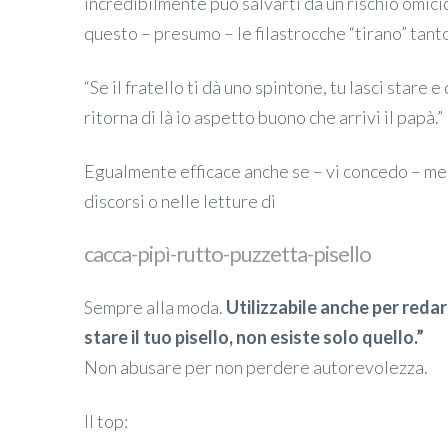
incredibilmente può salvarti da un rischio omicida
questo – presumo – le filastrocche “tirano” tant
“Se il fratello ti dà uno spintone, tu lasci star
ritorna di là io aspetto buono che arrivi il papà.”
Egualmente efficace anche se – vi concedo – meno
discorsi o nelle letture di
cacca-pipì-rutto-puzzetta-pisello
Sempre alla moda.
Utilizzabile anche per redar
stare il tuo pisello, non esiste solo quello.”
Non abusare per non perdere autorevolezza.
Il top: