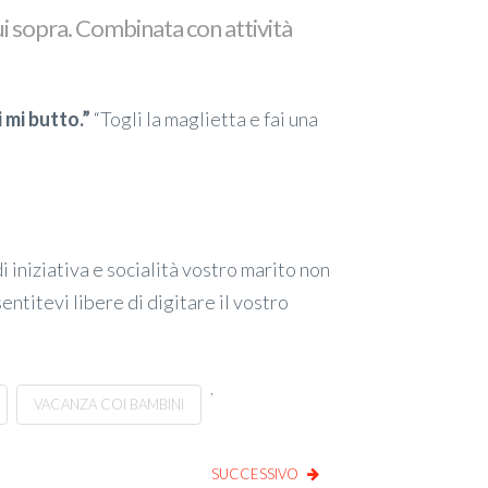
cui sopra. Combinata con attività
 mi butto.”
“Togli la maglietta e fai una
 iniziativa e socialità vostro marito non
ntitevi libere di digitare il vostro
,
VACANZA COI BAMBINI
SUCCESSIVO