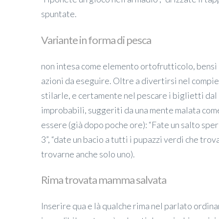
spuntate.
Variante in forma di pesca
non intesa come elemento ortofrutticolo, bensì u
azioni da eseguire. Oltre a divertirsi nel comp
stilarle, e certamente nel pescare i biglietti d
improbabili, suggeriti da una mente malata com
essere (già dopo poche ore): “Fate un salto sper
3”, “date un bacio a tutti i pupazzi verdi che trov
trovarne anche solo uno).
Rima trovata mamma salvata
Inserire qua e là qualche rima nel parlato ordina