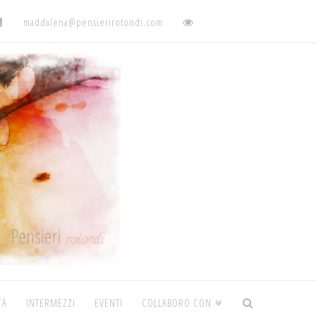
maddalena@pensierirotondi.com
TÀ
INTERMEZZI
EVENTI
COLLABORO CON