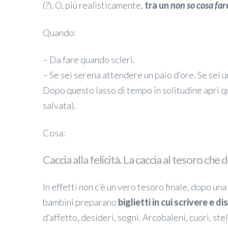
(?). O, più realisticamente,
tra un
non so cosa far
Quando:
– Da fare quando scleri.
– Se sei serena attendere un paio d’ore. Se sei u
Dopo questo lasso di tempo in solitudine apri qu
salvata).
Cosa:
Caccia alla felicità. La caccia al tesoro che
In effetti non c’è un vero tesoro finale, dopo una 
bambini preparano
biglietti in cui scrivere e 
d’affetto, desideri, sogni. Arcobaleni, cuori, stel