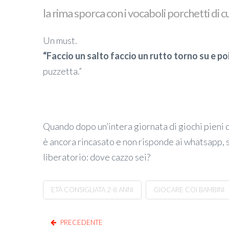
la rima sporca con i vocaboli porchetti di 
Un must.
“Faccio un salto faccio un rutto torno su e poi
puzzetta.”
Quando dopo un’intera giornata di giochi pieni di
è ancora rincasato e non risponde ai whatsapp, se
liberatorio: dove cazzo sei?
ETÀ CONSIGLIATA 2-8 ANNI
GIOCARE COI BAMBINI
PRECEDENTE