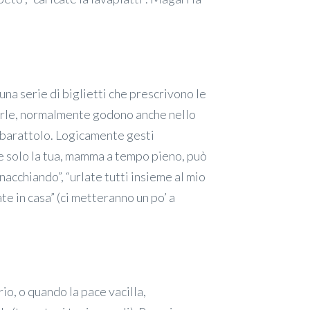
na serie di biglietti che prescrivono le
ierle, normalmente godono anche nello
al barattolo. Logicamente gesti
e solo la tua, mamma a tempo pieno, può
nacchiando”, “urlate tutti insieme al mio
ate in casa” (ci metteranno un po’ a
rio, o quando la pace vacilla,