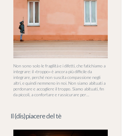
Non sono solo le fragilità e i difetti, che fatichiamo a
integrare: il «troppo» è ancora più difficile da
integrare, perché non suscita compassione negli
altri, e quindi nemmeno in noi. Non siamo abituati a
perdonare e accogliere il troppo. Siamo abituati, fin
da piccoli, a confortare e rassicurare per…
Il (dis)piacere del tè