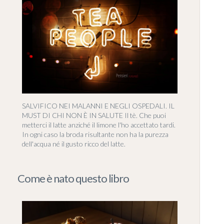
SALVIFICO NEI MALANNI E NEGLI OSPEDALI. IL
MUST DI CHI NON È IN SALUTE Il tè. Che puoi
metterci il latte anziché il limone l'ho accettato tardi.
In ogni caso la broda risultante non ha la purezza
dell'acqua né il gusto ricco del latte.
Come è nato questo libro