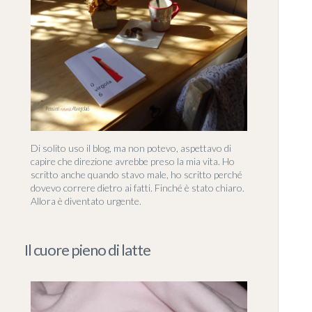
Di solito uso il blog, ma non potevo, aspettavo di
capire che direzione avrebbe preso la mia vita. Ho
scritto anche quando stavo male, ho scritto perché
dovevo correre dietro ai fatti. Finché è stato chiaro.
Allora è diventato urgente.
Il cuore pieno di latte