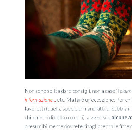
Non sono solita dare consigli, non a caso il
claim
informazione
…
etc. Ma farò un’eccezione. Per ch
lavoretti (quella specie di manufatti di dubbia ri
chilometri di colla o colori) suggerisco
alcune a
presumibilmente dovrete ritagliare tra le fitte 