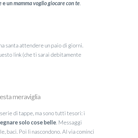
e
e un
mamma voglio giocare con te
.
na santa attendere un paio di giorni.
esto link (che ti sarai debitamente
 desta meraviglia
serie di tappe, ma sono tutti tesori: i
disegnare solo cose belle
. Messaggi
le, baci. Poi li nascondono. Al via cominci