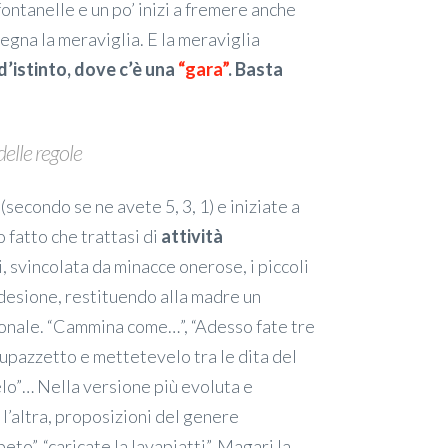
ontanelle e un po’ inizi a fremere anche
segna la meraviglia. E la meraviglia
 d’istinto, dove c’è una
“gara”
. Basta
delle regole
(secondo se ne avete 5, 3, 1) e iniziate a
 fatto che trattasi di
attività
i, svincolata da minacce onerose, i piccoli
desione, restituendo alla madre un
ionale. “Cammina come…”, “Adesso fate tre
 pupazzetto e mettetevelo tra le dita del
lo”… Nella versione più evoluta e
 l’altra, proposizioni del genere
eto”, “caricate la lavapiatti”. Magari la