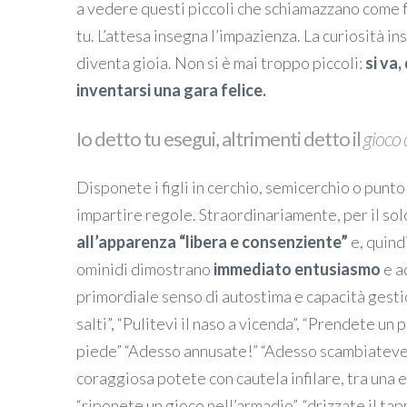
a vedere questi piccoli che schiamazzano come f
tu. L’attesa insegna l’impazienza. La curiosità in
diventa gioia. Non si è mai troppo piccoli:
si va,
inventarsi una gara felice.
Io detto tu esegui, altrimenti detto il
gioco 
Disponete i figli in cerchio, semicerchio o punto 
impartire regole. Straordinariamente, per il solo
all’apparenza “libera e consenziente”
e, quind
ominidi dimostrano
immediato entusiasmo
e a
primordiale senso di autostima e capacità gest
salti”, “Pulitevi il naso a vicenda”, “Prendete un
piede” “Adesso annusate!” “Adesso scambiateve
coraggiosa potete con cautela infilare, tra una e
“riponete un gioco nell’armadio”, “drizzate il tapp