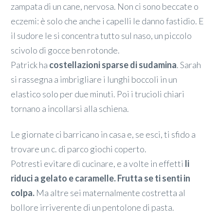
zampata di un cane, nervosa. Non ci sono beccate o
eczemi: è solo che anche i capelli le danno fastidio. E
il sudore le si concentra tutto sul naso, un piccolo
scivolo di gocce ben rotonde.
Patrick ha
costellazioni sparse di sudamina
. Sarah
si rassegna a imbrigliare i lunghi boccoli in un
elastico solo per due minuti. Poi i trucioli chiari
tornano a incollarsi alla schiena.
Le giornate ci barricano in casa e, se esci, ti sfido a
trovare un c. di parco giochi coperto.
Potresti evitare di cucinare, e a volte in effetti
li
riduci a gelato e caramelle. Frutta se ti senti in
colpa.
Ma altre sei maternalmente costretta al
bollore irriverente di un pentolone di pasta.