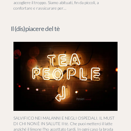
accogliere il troppo. Siamo abituati, fin da piccoli, a
confortare e rassicurare per…
Il (dis)piacere del tè
SALVIFICO NEI MALANNI E NEGLI OSPEDALI. IL MUST
DI CHI NON È IN SALUTE Il tè. Che puoi metterci il latte
anziché il limone l'ho accettato tardi. In ogni caso la broda