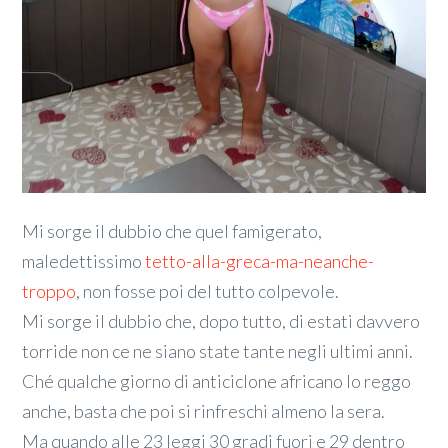
Mi sorge il dubbio che quel famigerato,
maledettissimo
tetto-alla-greca-ma-neanche-
troppo
, non fosse poi del tutto colpevole.
Mi sorge il dubbio che, dopo tutto, di estati davvero
torride non ce ne siano state tante negli ultimi anni.
Ché qualche giorno di anticiclone africano lo reggo
anche, basta che poi si rinfreschi almeno la sera.
Ma quando alle 23 leggi 30 gradi fuori e 29 dentro