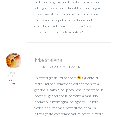
bolle per fargli un po’ di pasta. Poi se sei in
albergo in vacanza della sabbia te ne freghi,
ma se vivi al mare ti ritrovi la tua personale
montagnola da pulire nella doccia, nel
corridoio e sul divano per tutta l’estate.
Quando ricomincia la scuola???
Maddalena
14 LUGLIO 2015 AT 4:33 PM
POST
AUTHOR
In effetti grazie, mi consolo
Quanto al
REPLY
mare…mi son sempre chiesta come si fa a
gestire la sabbia, coi piccoli che la mettono in
bocca e i grandi che la portano a casa. Noi
andiamo in montagna. Ad agosto. E allora
vedrai che, per farsi beffa di me, sarà un
altro agosto con temperature sotto le medie