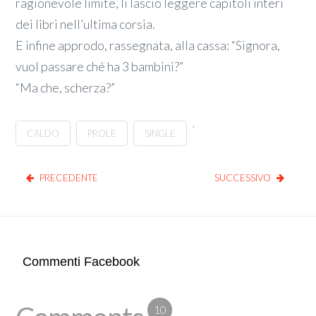
ragionevole limite, li lascio leggere capitoli interi
dei libri nell’ultima corsia.
E infine approdo, rassegnata, alla cassa: “Signora,
vuol passare ché ha 3 bambini?”
“Ma che, scherza?”
,
CALDO
PROLE
SINGLE
PRECEDENTE
SUCCESSIVO
Commenti Facebook
10