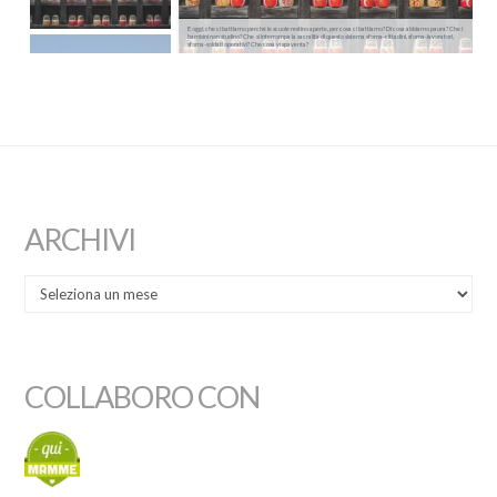
E oggi, che ci battiamo perché le scuole restino aperte, per cosa ci battiamo? Di cosa abbiamo paura? Che i
bambini non studino? Che si interrompa la sacralità di questo sistema sforna-cittadini, sforna-lavoratori,
sforna-soldati operativi? Che cosa vi spaventa?
ARCHIVI
COLLABORO CON