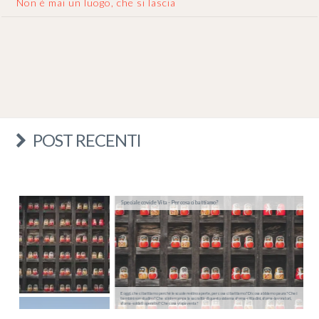
Non è mai un luogo, che si lascia
POST RECENTI
Speciale covid e Vita - Per cosa ci battiamo?
E oggi, che ci battiamo perché le scuole restino aperte, per cosa ci battiamo? Di cosa abbiamo paura? Che i
bambini non studino? Che si interrompa la sacralità di questo sistema sforna-cittadini, sforna-lavoratori,
sforna-soldati operativi? Che cosa vi spaventa?