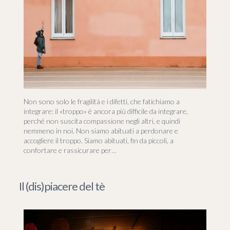
Non sono solo le fragilità e i difetti, che fatichiamo a
integrare: il «troppo» è ancora più difficile da integrare,
perché non suscita compassione negli altri, e quindi
nemmeno in noi. Non siamo abituati a perdonare e
accogliere il troppo. Siamo abituati, fin da piccoli, a
confortare e rassicurare per…
Il (dis)piacere del tè