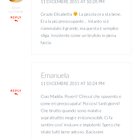
11 DICEMBRE 2015 AT 10:28 PM
POST
AUTHOR
Grazie Elisabetta
La piccola ora sta bene.
REPLY
Era la più preoccupante… Intanto si è
riammalato il grande, ma questa è semplice
sfiga. Insistente come un brufolo in piena
faccia.
Emanuela
11 DICEMBRE 2015 AT 10:24 PM
REPLY
Ciao Madda. Poveri! Chissa’ che spavento e
come eri preoccupata! Poi cosi’ tanti giorni!
Che brutto quando sono malati e
soprattuttto mogi e irriconoscibili. Ci fa
sentire cosi’ insicure e impotenti. Spero che
stiate tutti bene adesso. Bacissimi