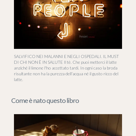
SALVIFICO NEI MALANNI E NEGLI OSPEDALI. IL MUST
DI CHI NON È IN SALUTE Il tè. Che puoi metterci il latte
anziché il limone l'ho accettato tardi. In ogni caso la broda
risultante non ha la purezza dell'acqua né il gusto ricco del
latte.
Come è nato questo libro