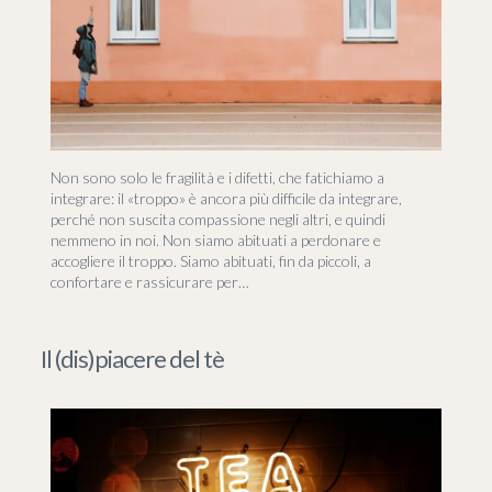
Non sono solo le fragilità e i difetti, che fatichiamo a
integrare: il «troppo» è ancora più difficile da integrare,
perché non suscita compassione negli altri, e quindi
nemmeno in noi. Non siamo abituati a perdonare e
accogliere il troppo. Siamo abituati, fin da piccoli, a
confortare e rassicurare per…
Il (dis)piacere del tè