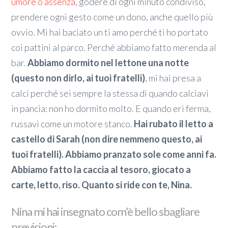
umore o assenza
, godere di ogni minuto condiviso,
prendere ogni gesto come un dono, anche quello più
ovvio. Mi hai baciato un ti amo perché ti ho portato
coi pattini al parco. Perché abbiamo fatto merenda al
bar.
Abbiamo dormito nel lettone una notte
(questo non dirlo, ai tuoi fratelli)
, mi hai presa a
calci perché sei sempre la stessa di quando calciavi
in pancia: non ho dormito molto. E quando eri ferma,
russavi come un motore stanco.
Hai rubato il letto a
castello di Sarah (non dire nemmeno questo, ai
tuoi fratelli). Abbiamo pranzato sole come anni fa.
Abbiamo fatto la caccia al tesoro, giocato a
carte, letto, riso. Quanto si ride con te, Nina.
Nina mi hai insegnato com’è bello sbagliare
previsioni: