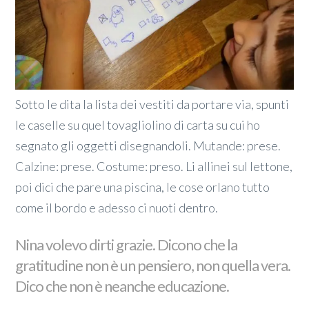
Sotto le dita la lista dei vestiti da portare via, spunti
le caselle su quel tovagliolino di carta su cui ho
segnato gli oggetti disegnandoli. Mutande: prese.
Calzine: prese. Costume: preso. Li allinei sul lettone,
poi dici che pare una piscina, le cose orlano tutto
come il bordo e adesso ci nuoti dentro.
Nina volevo dirti grazie. Dicono che la
gratitudine non è un pensiero, non quella vera.
Dico che non è neanche educazione.