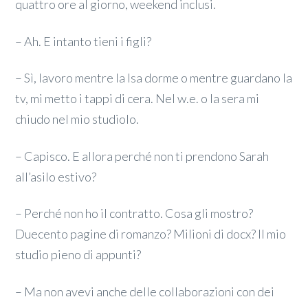
quattro ore al giorno, weekend inclusi.
– Ah. E intanto tieni i figli?
– Sì, lavoro mentre la Isa dorme o mentre guardano la
tv, mi metto i tappi di cera. Nel w.e. o la sera mi
chiudo nel mio studiolo.
– Capisco. E allora perché non ti prendono Sarah
all’asilo estivo?
– Perché non ho il contratto. Cosa gli mostro?
Duecento pagine di romanzo? Milioni di docx? Il mio
studio pieno di appunti?
– Ma non avevi anche delle collaborazioni con dei