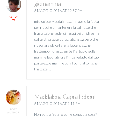
giomamma
6 MAGGIO 2016 AT 12:57 PM
REPLY
mi dispiace Maddalena….immagino la fatica
per riuscire a mantenere la calma…e che
frustrazione vedersi negati dei diritti per le
solite stronzate burocratiche….spero che
riuscirai a sbrogliare la faccenda….nel
frattempo ho visto un bell’ articolo sulle
mamme lavoratrici e l’ inps redatto dal tuo
portale….le mamme con il contratto….che
tristezza….
Maddalena Capra Lebout
6 MAGGIO 2016 AT 1:11 PM
POST
AUTHOR
Non so… all’estero come sono, ste cose?