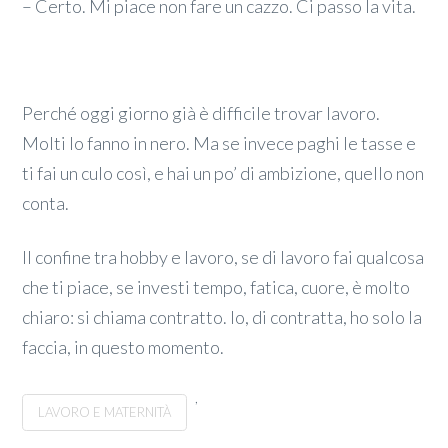
– Certo. Mi piace non fare un cazzo. Ci passo la vita.
Perché oggi giorno già è difficile trovar lavoro.
Molti lo fanno in nero. Ma se invece paghi le tasse e
ti fai un culo così, e hai un po’ di ambizione, quello non
conta.
Il confine tra hobby e lavoro, se di lavoro fai qualcosa
che ti piace, se investi tempo, fatica, cuore, è molto
chiaro: si chiama contratto. Io, di contratta, ho solo la
faccia, in questo momento.
,
LAVORO E MATERNITÀ