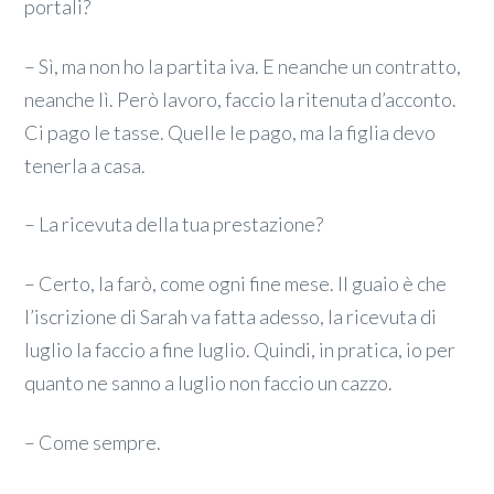
portali?
– Sì, ma non ho la partita iva. E neanche un contratto,
neanche lì. Però lavoro, faccio la ritenuta d’acconto.
Ci pago le tasse. Quelle le pago, ma la figlia devo
tenerla a casa.
– La ricevuta della tua prestazione?
– Certo, la farò, come ogni fine mese. Il guaio è che
l’iscrizione di Sarah va fatta adesso, la ricevuta di
luglio la faccio a fine luglio. Quindi, in pratica, io per
quanto ne sanno a luglio non faccio un cazzo.
– Come sempre.