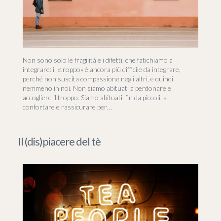
Non sono solo le fragilità e i difetti, che fatichiamo a
integrare: il «troppo» è ancora più difficile da integrare,
perché non suscita compassione negli altri, e quindi
nemmeno in noi. Non siamo abituati a perdonare e
accogliere il troppo. Siamo abituati, fin da piccoli, a
confortare e rassicurare per…
Il (dis)piacere del tè