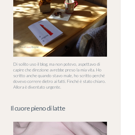
Di solito uso il blog, ma non potevo, aspettavo di
capire che direzione avrebbe preso la mia vita. Ho
scritto anche quando stavo male, ho scritto perché
dovevo correre dietro ai fatti. Finché è stato chiaro.
Allora è diventato urgente.
Il cuore pieno di latte