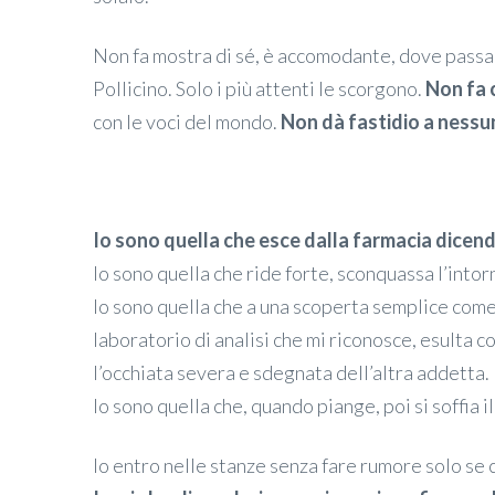
Non fa mostra di sé, è accomodante, dove passa l
Pollicino. Solo i più attenti le scorgono.
Non fa 
con le voci del mondo.
Non dà fastidio a nessun
Io sono quella che esce dalla farmacia dicen
Io sono quella che ride forte, sconquassa l’intorno
Io sono quella che a una scoperta semplice come
laboratorio di analisi che mi riconosce, esulta c
l’occhiata severa e sdegnata dell’altra addetta.
Io sono quella che, quando piange, poi si soffia i
Io entro nelle stanze senza fare rumore solo se c