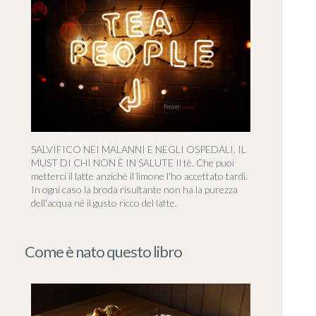
SALVIFICO NEI MALANNI E NEGLI OSPEDALI. IL
MUST DI CHI NON È IN SALUTE Il tè. Che puoi
metterci il latte anziché il limone l'ho accettato tardi.
In ogni caso la broda risultante non ha la purezza
dell'acqua né il gusto ricco del latte.
Come è nato questo libro