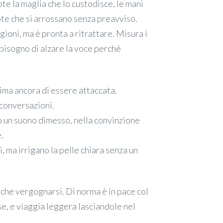
te la maglia che lo custodisce, le mani
te che si arrossano senza preavviso.
agioni, ma è pronta a ritrattare. Misura i
 bisogno di alzare la voce perché
rima ancora di essere attaccata.
 conversazioni.
no un suono dimesso, nella convinzione
.
i, ma irrigano la pelle chiara senza un
che vergognarsi. Di norma è in pace col
se, e viaggia leggera lasciandole nel