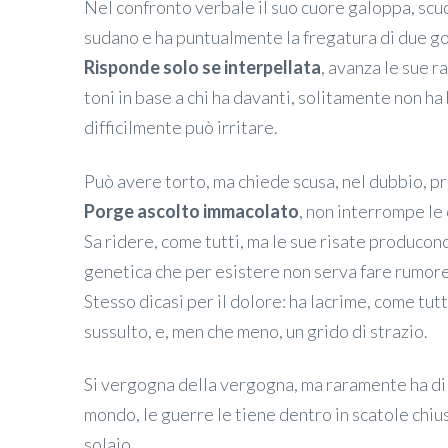
Nel confronto verbale il suo cuore galoppa, scuo
sudano e ha puntualmente la fregatura di due go
Risponde solo se interpellata
, avanza le sue r
toni in base a chi ha davanti, solitamente non ha
difficilmente può irritare.
Può avere torto, ma chiede scusa, nel dubbio, p
Porge ascolto immacolato
, non interrompe le
Sa ridere, come tutti, ma le sue risate produco
genetica che per esistere non serva fare rumore
Stesso dicasi per il dolore: ha lacrime, come tutt
sussulto, e, men che meno, un grido di strazio.
Si vergogna della vergogna, ma raramente ha di 
mondo, le guerre le tiene dentro in scatole chiu
solaio.