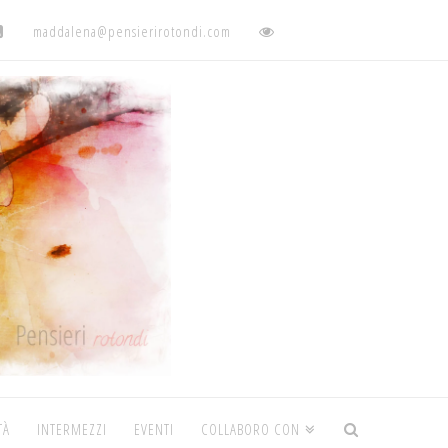
maddalena@pensierirotondi.com
TÀ
INTERMEZZI
EVENTI
COLLABORO CON