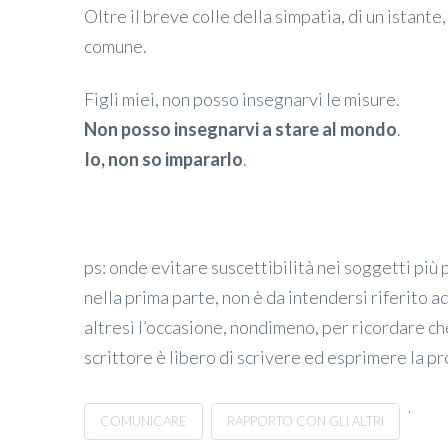
Oltre il breve colle della simpatia, di un istante
comune.
Figli miei, non posso insegnarvi le misure.
Non posso insegnarvi a stare al mondo
.
Io, non so impararlo
.
ps: onde evitare suscettibilità nei soggetti più 
nella prima parte, non è da intendersi riferito a
altresì l’occasione, nondimeno, per ricordare che,
scrittore è libero di scrivere ed esprimere la p
,
COMUNICARE
RAPPORTO CON GLI ALTRI