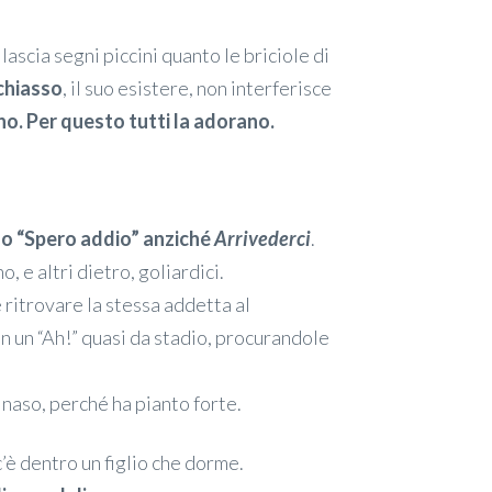
ascia segni piccini quanto le briciole di
chiasso
, il suo esistere, non interferisce
o. Per questo tutti la adorano.
do “Spero addio” anziché
Arrivederci
.
, e altri dietro, goliardici.
 ritrovare la stessa addetta al
on un “Ah!” quasi da stadio, procurandole
l naso, perché ha pianto forte.
’è dentro un figlio che dorme.