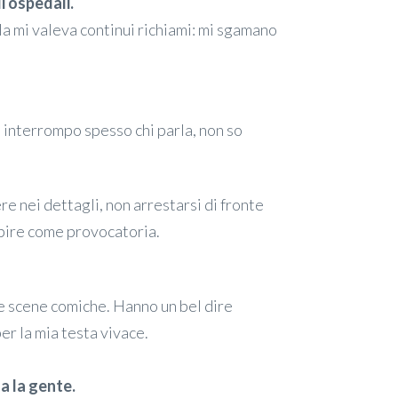
li ospedali.
ola mi valeva continui richiami: mi sgamano
, interrompo spesso chi parla, non so
ere nei dettagli, non arrestarsi di fronte
epire come provocatoria.
e scene comiche. Hanno un bel dire
r la mia testa vivace.
 la gente.