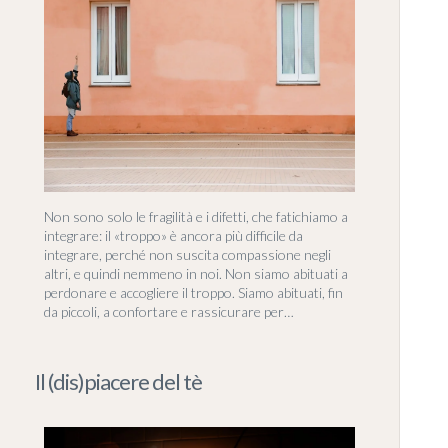
Non sono solo le fragilità e i difetti, che fatichiamo a
integrare: il «troppo» è ancora più difficile da
integrare, perché non suscita compassione negli
altri, e quindi nemmeno in noi. Non siamo abituati a
perdonare e accogliere il troppo. Siamo abituati, fin
da piccoli, a confortare e rassicurare per…
Il (dis)piacere del tè