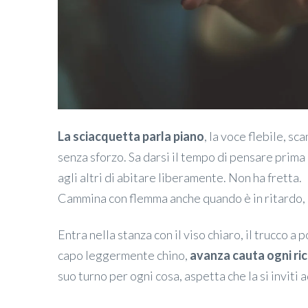
La sciacquetta parla piano
, la voce flebile, s
senza sforzo. Sa darsi il tempo di pensare prima
agli altri di abitare liberamente. Non ha fretta.
Cammina con flemma anche quando è in ritardo, 
Entra nella stanza con il viso chiaro, il trucco a 
capo leggermente chino,
avanza cauta ogni ri
suo turno per ogni cosa, aspetta che la si inviti