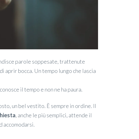
candisce parole soppesate, trattenute
 di aprir bocca. Un tempo lungo che lascia
conosce il tempo e non ne ha paura.
posto, un bel vestito. È sempre in ordine. Il
chiesta
, anche le più semplici, attende il
 ad accomodarsi.