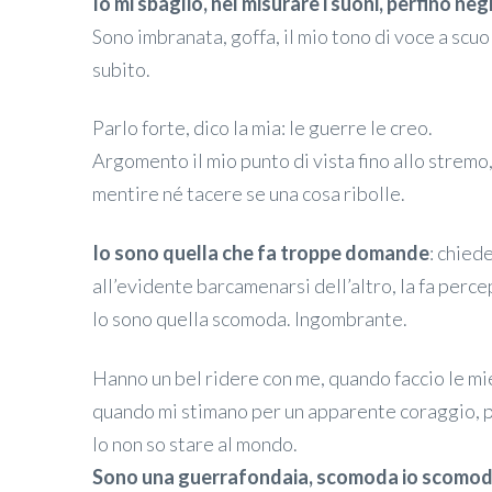
Io mi sbaglio, nel misurare i suoni, perfino neg
Sono imbranata, goffa, il mio tono di voce a scu
subito.
Parlo forte, dico la mia: le guerre le creo.
Argomento il mio punto di vista fino allo stremo
mentire né tacere se una cosa ribolle.
Io sono quella che fa troppe domande
: chied
all’evidente barcamenarsi dell’altro, la fa perc
Io sono quella scomoda. Ingombrante.
Hanno un bel ridere con me, quando faccio le mi
quando mi stimano per un apparente coraggio, pe
Io non so stare al mondo.
Sono una guerrafondaia, scomoda io scomoda