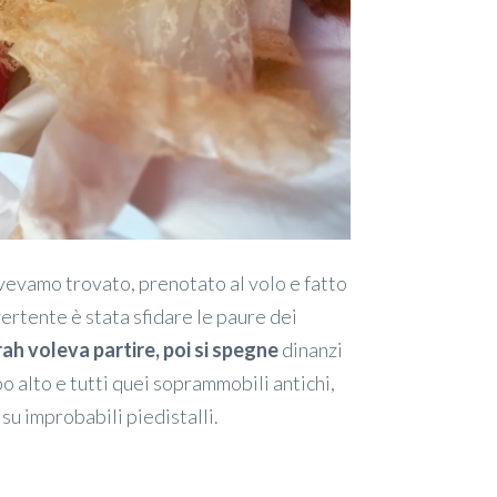
 avevamo trovato, prenotato al volo e fatto
ivertente è stata sfidare le paure dei
ah voleva partire, poi si spegne
dinanzi
ppo alto e tutti quei soprammobili antichi,
 su improbabili piedistalli.