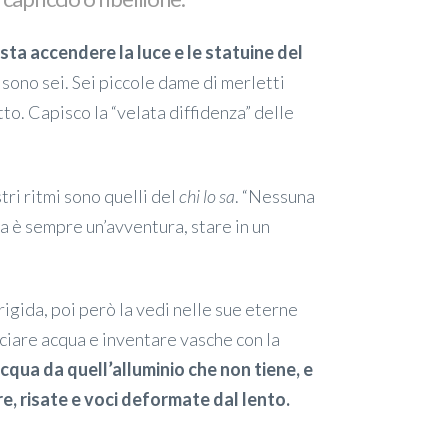
ta accendere la luce e le statuine del
, sono sei. Sei piccole dame di merletti
to. Capisco la “velata diffidenza” delle
tri ritmi sono quelli del
chi lo sa
. “Nessuna
a è sempre un’avventura, stare in un
rigida, poi però la vedi nelle sue eterne
nciare acqua e inventare vasche con la
’acqua da quell’alluminio che non tiene, e
re, risate e voci deformate dal lento.