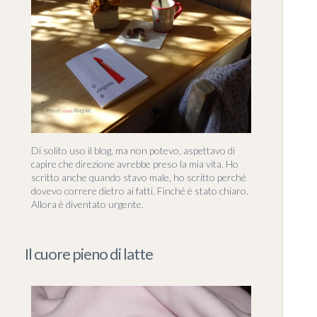
Di solito uso il blog, ma non potevo, aspettavo di
capire che direzione avrebbe preso la mia vita. Ho
scritto anche quando stavo male, ho scritto perché
dovevo correre dietro ai fatti. Finché è stato chiaro.
Allora è diventato urgente.
Il cuore pieno di latte