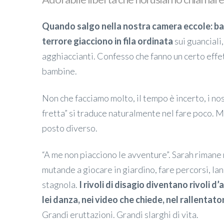
Quando salgo nella nostra camera eccole: bas
terrore giacciono in fila ordinata
sui guanciali
agghiaccianti. Confesso che fanno un certo effet
bambine.
Non che facciamo molto, il tempo è incerto, i nos
fretta” si traduce naturalmente nel fare poco. M
posto diverso.
“A me non piacciono le avventure”. Sarah rimane 
mutande a giocare in giardino, fare percorsi, la
stagnola.
I rivoli di disagio diventano rivoli d
lei danza, nei video che chiede, nel rallentato
Grandi eruttazioni. Grandi slarghi di vita.