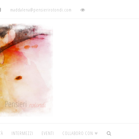
maddalena@pensierirotondi.com
TÀ
INTERMEZZI
EVENTI
COLLABORO CON