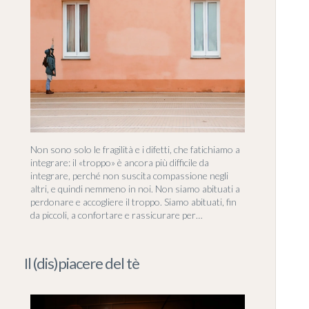
Non sono solo le fragilità e i difetti, che fatichiamo a
integrare: il «troppo» è ancora più difficile da
integrare, perché non suscita compassione negli
altri, e quindi nemmeno in noi. Non siamo abituati a
perdonare e accogliere il troppo. Siamo abituati, fin
da piccoli, a confortare e rassicurare per…
Il (dis)piacere del tè