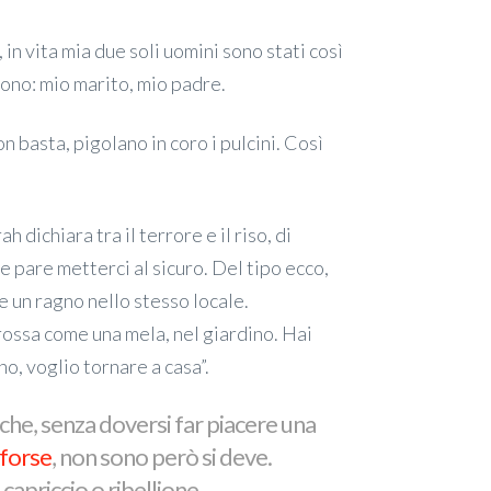
n vita mia due soli uomini sono stati così
uono: mio marito, mio padre.
 basta, pigolano in coro i pulcini. Così
ah dichiara tra il terrore e il riso, di
e pare metterci al sicuro. Del tipo ecco,
 e un ragno nello stesso locale.
rossa come una mela, nel giardino. Hai
o, voglio tornare a casa”.
che, senza doversi far piacere una
forse
, non sono però si deve.
apriccio o ribellione.