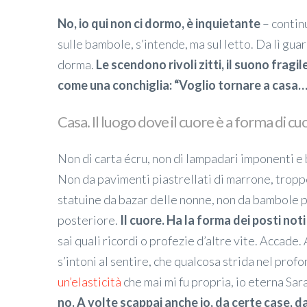
No, io qui non ci dormo, è inquietante
– continu
sulle bambole, s’intende, ma sul letto. Da lì gua
dorma.
Le scendono rivoli zitti, il suono fragil
come una conchiglia: “Voglio tornare a casa
Casa. Il luogo dove il cuore è a forma di cu
Non di carta écru, non di lampadari imponenti e 
Non da pavimenti piastrellati di marrone, troppe
statuine da bazar delle nonne, non da bambole p
posteriore.
Il cuore. Ha la forma dei posti noti
sai quali ricordi o profezie d’altre vite. Accade
s’intoni al sentire, che qualcosa strida nel pro
un’elasticità
che mai mi fu propria, io eterna Sar
no. A volte scappai anche io, da certe case, d