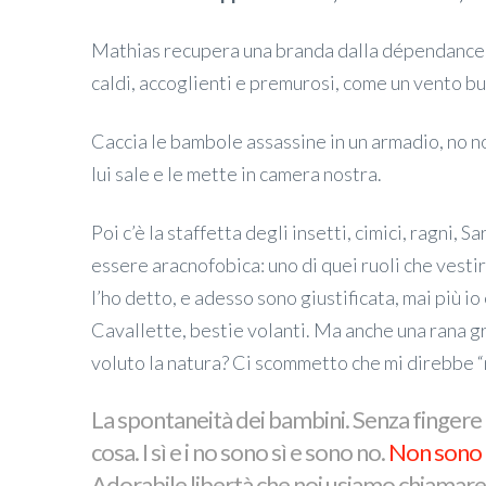
Mathias recupera una branda dalla dépendance, i
caldi, accoglienti e premurosi, come un vento b
Caccia le bambole assassine in un armadio, no non
lui sale e le mette in camera nostra.
Poi c’è la staffetta degli insetti, cimici, ragni, Sar
essere aracnofobica: uno di quei ruoli che vestir
l’ho detto, e adesso sono giustificata, mai più io
Cavallette, bestie volanti. Ma anche una rana g
voluto la natura? Ci scommetto che mi direbbe “n
La spontaneità dei bambini. Senza fingere 
cosa. I sì e i no sono sì e sono no.
Non sono 
Adorabile libertà che noi usiamo chiamare c