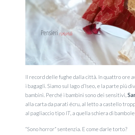
Il record delle fughe dalla città. In quattro ore
i bagagli. Siamo sul lago d’Iseo, e la parte più d
bambini. Perché i bambini sono dei sensitivi,
Sar
alla carta da parati écru, al letto a castello tro
al pagliaccio tipo
IT
, a quella schiera di bambole
“Sono horror” sentenzia. E come darle torto?