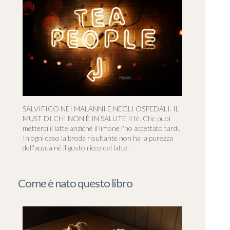
SALVIFICO NEI MALANNI E NEGLI OSPEDALI. IL
MUST DI CHI NON È IN SALUTE Il tè. Che puoi
metterci il latte anziché il limone l'ho accettato tardi.
In ogni caso la broda risultante non ha la purezza
dell'acqua né il gusto ricco del latte.
Come è nato questo libro