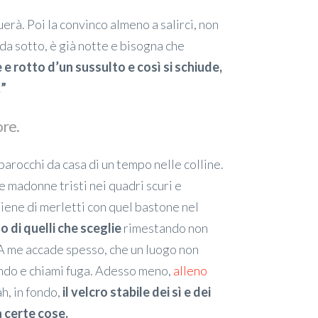
erà. Poi la convinco almeno a salirci, non
rda sotto, è già notte e bisogna che
e e rotto d’un sussulto e così si schiude,
…”
ore.
barocchi da casa di un tempo nelle colline.
 madonne tristi nei quadri scuri e
iene di merletti con quel bastone nel
 o di quelli che sceglie
rimestando non
. A me accade spesso, che un luogo non
fondo e chiami fuga. Adesso meno,
alleno
ah, in fondo,
il velcro stabile dei sì e dei
a certe cose.