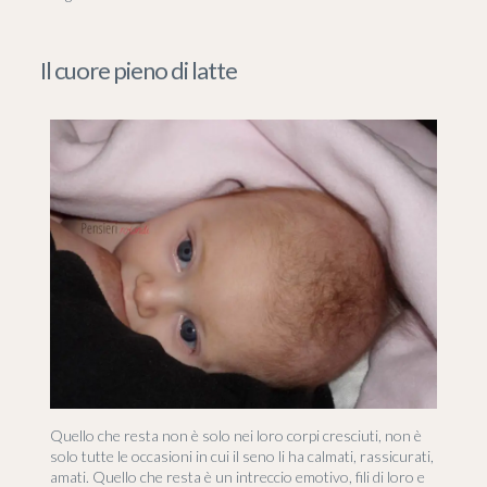
Il cuore pieno di latte
Quello che resta non è solo nei loro corpi cresciuti, non è
solo tutte le occasioni in cui il seno li ha calmati, rassicurati,
amati. Quello che resta è un intreccio emotivo, fili di loro e