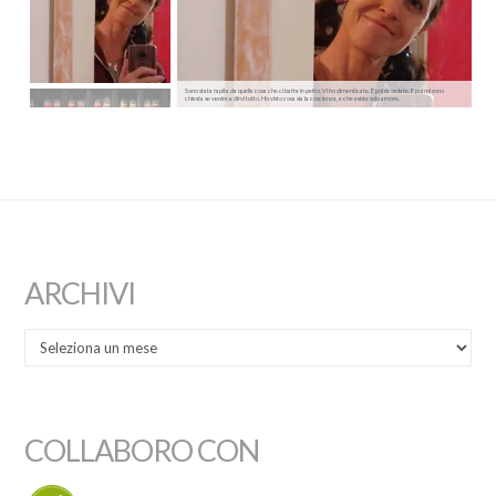
Sono stata rapita da quella cosa che ci batte in petto. Vi ho dimenticate. E poi ricordate. E poi mi sono
chiesta se venire a dirvi tutto. Ho visto cosa sia la coscienza, e che esiste solo amore.
ARCHIVI
COLLABORO CON