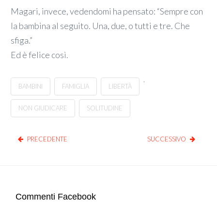
Magari, invece, vedendomi ha pensato: “Sempre con
la bambina al seguito. Una, due, o tutti e tre. Che
sfiga.”
Ed è felice così.
,
BAMBINI
FAMIGLIA
LIBERTÀ
NON GIUDICARE
SOLITUDINE
PRECEDENTE
SUCCESSIVO
Commenti Facebook