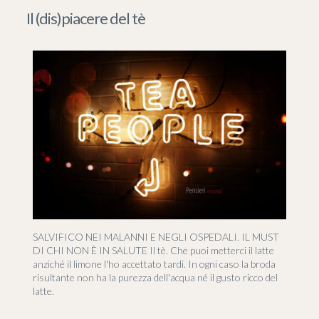
Il (dis)piacere del tè
SALVIFICO NEI MALANNI E NEGLI OSPEDALI. IL MUST
DI CHI NON È IN SALUTE Il tè. Che puoi metterci il latte
anziché il limone l'ho accettato tardi. In ogni caso la broda
risultante non ha la purezza dell'acqua né il gusto ricco del
latte.