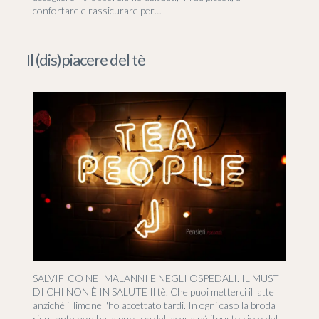
confortare e rassicurare per…
Il (dis)piacere del tè
SALVIFICO NEI MALANNI E NEGLI OSPEDALI. IL MUST
DI CHI NON È IN SALUTE Il tè. Che puoi metterci il latte
anziché il limone l'ho accettato tardi. In ogni caso la broda
risultante non ha la purezza dell'acqua né il gusto ricco del