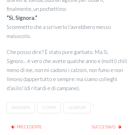
finalmente, un pochettino:
“Sì, Signora.”
Scommetto che a scriverlo l’avrebbero messo
maiuscolo.
Che posso dire? È stato pure garbato. Ma
Sì,
Signora
… è vero che avete qualche anno e (molti) chili
meno di me, non mi cadono i calzoni, non fumo e non
limono dappertutto e sempre: ma siamo colleghi
d’asilo! (di ritardi e di campane).
,
ANZIANITÀ
COPPIA
GENITORI
PRECEDENTE
SUCCESSIVO