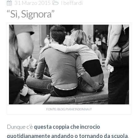
31 Marzo 2015
I beffardi
“Sì, Signora”
FONTE: BLOG.PIANETADONNA.IT
Dunque c’è
questa coppia che incrocio
quotidianamente andando o tornando da scuola
.