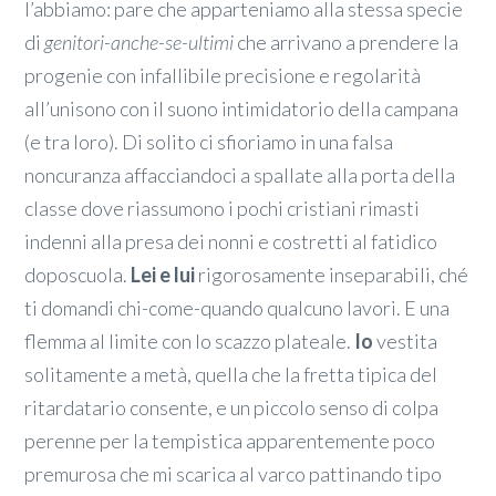
l’abbiamo: pare che apparteniamo alla stessa specie
di
genitori-anche-se-ultimi
che arrivano a prendere la
progenie con infallibile precisione e regolarità
all’unisono con il suono intimidatorio della campana
(e tra loro). Di solito ci sfioriamo in una falsa
noncuranza affacciandoci a spallate alla porta della
classe dove riassumono i pochi cristiani rimasti
indenni alla presa dei nonni e costretti al fatidico
doposcuola.
Lei e lui
rigorosamente inseparabili, ché
ti domandi chi-come-quando qualcuno lavori. E una
flemma al limite con lo scazzo plateale.
Io
vestita
solitamente a metà, quella che la fretta tipica del
ritardatario consente, e un piccolo senso di colpa
perenne per la tempistica apparentemente poco
premurosa che mi scarica al varco pattinando tipo