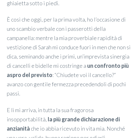
ghiaietta sotto i piedi.
È così che oggi, per la prima volta, ho l’occasione di
uno scambio verbale con i passerotti della
campanella: mentre la mia proverbiale rapidità di
vestizione di Sarah mi conduce fuori in men che non si
dica, seminando anche i primi, un’imprevista sinergia
di cancelli e bidelle mi costringe a
un confronto più
aspro del previsto
: “Chiudete voi il cancello?”
avanzo con gentile fermezza precedendoli di pochi
passi.
E lì mi arriva, in tutta la sua fragorosa
insopportabilità,
la più grande dichiarazione di
anzianità
che io abbia ricevuto in vita mia. Nonché
una vera, valida, buona ragione per odiarli,