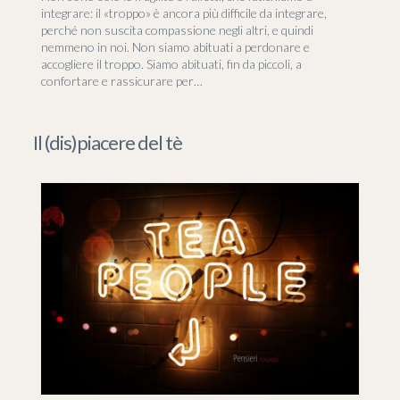
integrare: il «troppo» è ancora più difficile da integrare,
perché non suscita compassione negli altri, e quindi
nemmeno in noi. Non siamo abituati a perdonare e
accogliere il troppo. Siamo abituati, fin da piccoli, a
confortare e rassicurare per…
Il (dis)piacere del tè