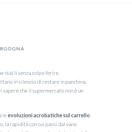
VERGOGNA
e stai lì senza colpo ferire.
ttano in silenzio di restare in panchina.
vi sapere che il supermercato non è un
a le
evoluzioni acrobatiche sul carrello
:
do, la rapidità con cui passi dal vano