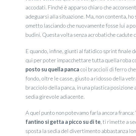
accodati. Finché è apparso chiaro che acconsent
adeguarsi alla situazione. Ma, non contenta, ho s
ometto lasciando che nuovamente fosse lui a por
budini. Questa volta senza acrobatiche cadute di
E quando, infine, giunti al fatidico sprint final
qui per poter impacchettare tutta quella roba c
posto su quella panca
coi braccioli di ferro c
fondo, oltre le casse, giusto a ridosso della vetr
bracciolo della panca, in una plastica posizione a
sedia girevole adiacente.
A quel punto non potevamo farla ancora franca: “E
fantino si getta a picco su di te
, ti rimette a 
sposta la sedia del divertimento abbastanza lon