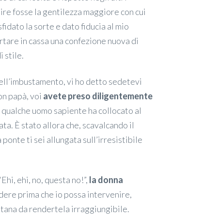
ire fosse la gentilezza maggiore con cui
fidato la sorte e dato fiducia al mio
tare in cassa una confezione nuova di
 stile.
e dell’imbustamento, vi ho detto sedetevi
on papà, voi
avete preso diligentemente
he qualche uomo sapiente ha collocato al
ata. È stato allora che, scavalcando il
 ponte ti sei allungata sull’irresistibile
hi, ehi, no, questa no!”,
la donna
sedere prima che io possa intervenire,
tana da rendertela irraggiungibile.