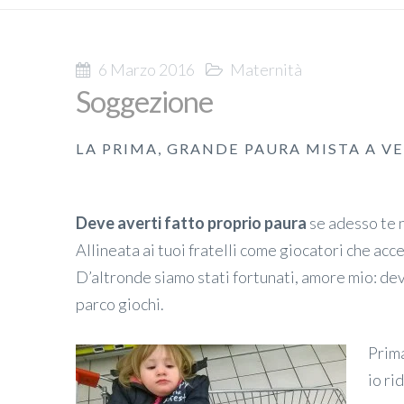
6 Marzo 2016
Maternità
Soggezione
LA PRIMA, GRANDE PAURA MISTA A 
Deve averti fatto proprio paura
se adesso te n
Allineata ai tuoi fratelli come giocatori che acce
D’altronde siamo stati fortunati, amore mio: de
parco giochi.
Prim
io ri