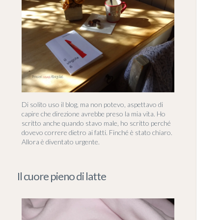
Di solito uso il blog, ma non potevo, aspettavo di
capire che direzione avrebbe preso la mia vita. Ho
scritto anche quando stavo male, ho scritto perché
dovevo correre dietro ai fatti. Finché è stato chiaro.
Allora è diventato urgente.
Il cuore pieno di latte