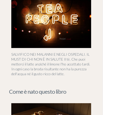
SALVIFICO NEI MALANNI E NEGLI OSPEDALI. IL
MUST DI CHI NON È IN SALUTE Il tè. Che puoi
metterci il latte anziché il limone l'ho accettato tardi.
In ogni caso la broda risultante non ha la purezza
dell'acqua né il gusto ricco del latte.
Come è nato questo libro