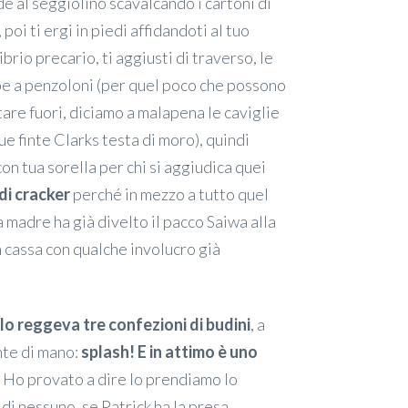
e al seggiolino scavalcando i cartoni di
, poi ti ergi in piedi affidandoti al tuo
ibrio precario, ti aggiusti di traverso, le
e a penzoloni (per quel poco che possono
are fuori, diciamo a malapena le caviglie
tue finte Clarks testa di moro), quindi
on tua sorella per chi si aggiudica quei
di cracker
perché in mezzo a tutto quel
a madre ha già divelto il pacco Saiwa alla
n cassa con qualche involucro già
llo reggeva tre confezioni di budini
, a
nte di mano:
splash! E in attimo è uno
o. Ho provato a dire lo prendiamo lo
 di nessuno, se Patrick ha la presa