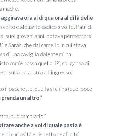
ia madre.
aggirava ora al di qua ora al di là delle
o svelto e alquanto sadico a volte, Patrick
dei suoi giovani anni, poteva permettersi
”, e Sarah, che dal carrello in cui stava
sa di una caviglia dolente mi ha
sto com’è bassa quella lì?”, col garbo di
iedi sulla balaustra all’ingresso.
o il pacchetto, quella si china (quel poco
 prenda un altro.”
stra, può cambiarlo.”
strare anche a voi di quale pasta è
e di curiosità e rispetto negli altri