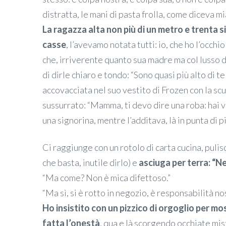
distratta, le mani di pasta frolla, come diceva m
La ragazza alta non più di un metro e trenta si 
casse
, l’avevamo notata tutti: io, che ho l’occhi
che, irriverente quanto sua madre ma col lusso 
di dirle chiaro e tondo: “Sono quasi più alto di te!
accovacciata nel suo vestito di Frozen con la scu
sussurrato: “Mamma, ti devo dire una roba: hai vi
una signorina, mentre l’additava, là in punta di p
Ci raggiunge con un rotolo di carta cucina, pulisc
che basta, inutile dirlo) e
asciuga per terra: “Ne
“Ma come? Non è mica difettoso.”
“Ma sì, si è rotto in negozio, è responsabilità no
Ho insistito con un pizzico di orgoglio per mo
fatta l’onestà
, qua e là scorgendo occhiate mist