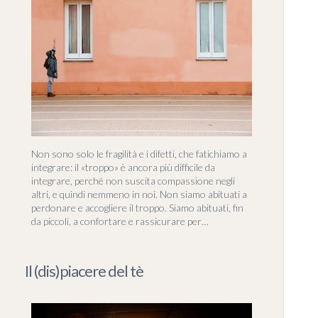
Non sono solo le fragilità e i difetti, che fatichiamo a
integrare: il «troppo» è ancora più difficile da
integrare, perché non suscita compassione negli
altri, e quindi nemmeno in noi. Non siamo abituati a
perdonare e accogliere il troppo. Siamo abituati, fin
da piccoli, a confortare e rassicurare per…
Il (dis)piacere del tè