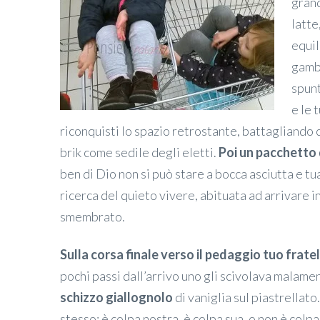
grand
latte
equil
gamb
spunt
e le 
riconquisti lo spazio retrostante, battagliando c
brik come sedile degli eletti.
Poi un pacchetto 
ben di Dio non si può stare a bocca asciutta e tu
ricerca del quieto vivere, abituata ad arrivare i
smembrato.
Sulla corsa finale verso il pedaggio tuo frate
pochi passi dall’arrivo uno gli scivolava malame
schizzo giallognolo
di vaniglia sul piastrellat
stesso: è colpa nostra, è colpa sua, o non è colpa