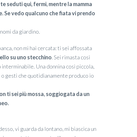
tate seduti qui, fermi, mentre la mamma
te. Se vedo qualcuno che fiata vi prendo
 gnomi da giardino.
panca, non mi hai cercata: ti sei affossata
cello su uno stecchino
. Sei rimasta così
 interminabile. Una donnina così piccola,
ole o gesti che quotidianamente produco io
on ti sei più mossa, soggiogata da un
neo.
desso, vi guarda da lontano, mi biascica un