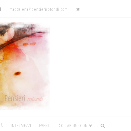
maddalena@pensierirotondi.com
TÀ
INTERMEZZI
EVENTI
COLLABORO CON