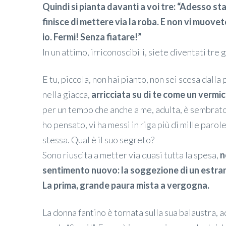
Quindi si pianta davanti a voi tre: “Adesso s
finisce di mettere via la roba. E non vi muove
io. Fermi! Senza fiatare!”
In un attimo, irriconoscibili, siete diventati tre
E tu, piccola, non hai pianto, non sei scesa dalla 
nella giacca,
arricciata su di te come un vermi
per un tempo che anche a me, adulta, è sembrato
ho pensato, vi ha messi in riga più di mille par
stessa. Qual è il suo segreto?
Sono riuscita a metter via quasi tutta la spesa,
n
sentimento nuovo: la soggezione di un estra
La prima, grande paura mista a vergogna.
La donna fantino è tornata sulla sua balaustra, a