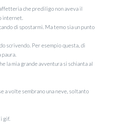
caffetteria che prediligo non aveva il
o internet.
ercando di spostarmi. Ma temo sia un punto
ado scrivendo. Per esempio questa, di
 paura.
he la mia grande avventura si schianta al
 se a volte sembrano una neve, soltanto
 gif.