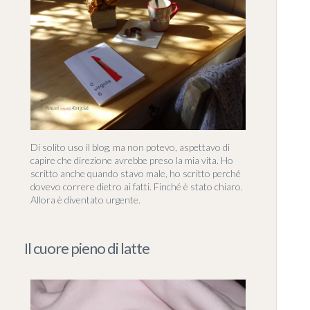
Di solito uso il blog, ma non potevo, aspettavo di
capire che direzione avrebbe preso la mia vita. Ho
scritto anche quando stavo male, ho scritto perché
dovevo correre dietro ai fatti. Finché è stato chiaro.
Allora è diventato urgente.
Il cuore pieno di latte