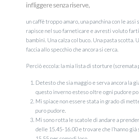
infliggere senza riserve,
un caffè troppo amaro, una panchina con le assi 
rapisce nel suo farneticare e avresti voluto farti 
bambini. Una calza col buco. Una pasta scotta. U
faccia allo specchio che ancora si cerca.
Perciò eccola: la mia lista di storture (scremata
Detesto che sia maggio e serva ancora la gi
questo inverno esteso oltre ogni pudore pos
Mi spiace non essere stata in grado di mette
puro pudore.
Mi sono rotta le scatole di andare a prendere 
delle 15.45-16.00 e trovare che l’hanno già 
15.55 per comodi loro.