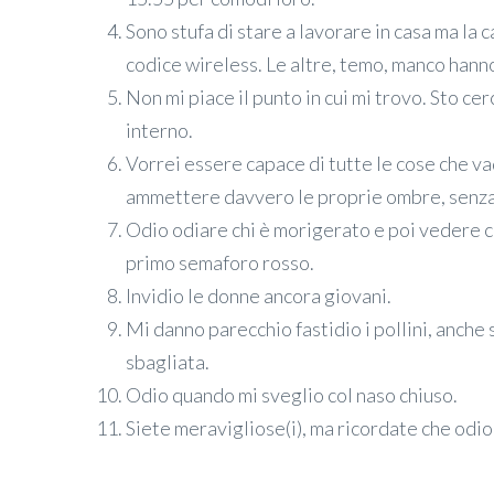
Sono stufa di stare a lavorare in casa ma la 
codice wireless. Le altre, temo, manco hann
Non mi piace il punto in cui mi trovo. Sto c
interno.
Vorrei essere capace di tutte le cose che v
ammettere davvero le proprie ombre, senza
Odio odiare chi è morigerato e poi vedere c
primo semaforo rosso.
Invidio le donne ancora giovani.
Mi danno parecchio fastidio i pollini, anche
sbagliata.
Odio quando mi sveglio col naso chiuso.
Siete meravigliose(i), ma ricordate che odio i