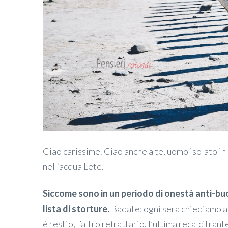
Ciao carissime. Ciao anche a te, uomo isolato i
nell’acqua Lete.
Siccome sono in un periodo di onestà anti-buo
lista di storture.
Badate: ogni sera chiediamo ai 
è restio, l’altro refrattario, l’ultima recalcitran