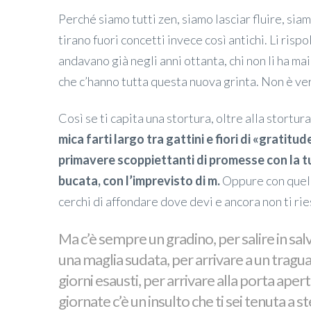
Perché siamo tutti zen, siamo lasciar fluire, sia
tirano fuori concetti invece così antichi. Li rispo
andavano già negli anni ottanta, chi non li ha m
che c’hanno tutta questa nuova grinta. Non è ve
Così se ti capita una stortura, oltre alla stortur
mica farti largo tra gattini e fiori di «gratitu
primavere scoppiettanti di promesse con la t
bucata, con l’imprevisto di m.
Oppure con quell
cerchi di affondare dove devi e ancora non ti rie
Ma c’è sempre un gradino, per salire in sa
una maglia sudata, per arrivare a un tragu
giorni esausti, per arrivare alla porta apert
giornate c’è un insulto che ti sei tenuta a s