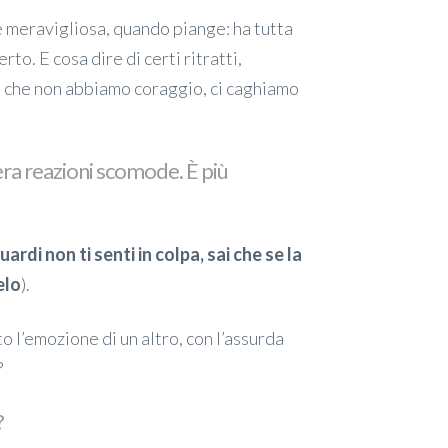
 è meravigliosa, quando piange: ha tutta
to. E cosa dire di certi ritratti,
 è che non abbiamo coraggio, ci caghiamo
nera reazioni scomode. È più
uardi non ti senti in colpa, sai che se la
elo
).
 l’emozione di un altro, con l’assurda
?
?