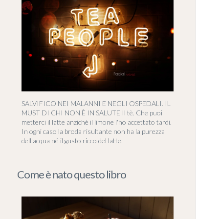
SALVIFICO NEI MALANNI E NEGLI OSPEDALI. IL
MUST DI CHI NON È IN SALUTE Il tè. Che puoi
metterci il latte anziché il limone l'ho accettato tardi.
In ogni caso la broda risultante non ha la purezza
dell'acqua né il gusto ricco del latte.
Come è nato questo libro