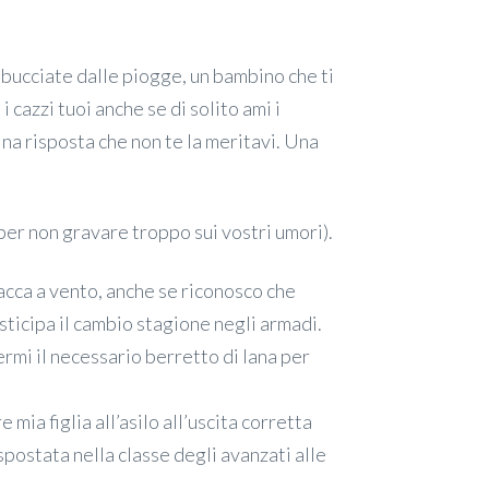
sbucciate dalle piogge, un bambino che ti
i cazzi tuoi anche se di solito ami i
na risposta che non te la meritavi. Una
 per non gravare troppo sui vostri umori).
acca a vento, anche se riconosco che
ticipa il cambio stagione negli armadi.
rmi il necessario berretto di lana per
mia figlia all’asilo all’uscita corretta
spostata nella classe degli avanzati alle