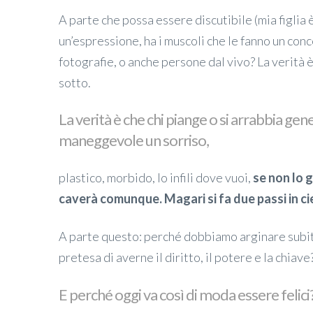
A parte che possa essere discutibile (mia figlia
un’espressione, ha i muscoli che le fanno un concer
fotografie, o anche persone dal vivo? La verità
sotto.
La verità è che chi piange o si arrabbia ge
maneggevole un sorriso,
plastico, morbido, lo infili dove vuoi,
se non lo g
caverà comunque. Magari si fa due passi in ci
A parte questo: perché dobbiamo arginare subito
pretesa di averne il diritto, il potere e la chiave
E perché oggi va così di moda essere felici