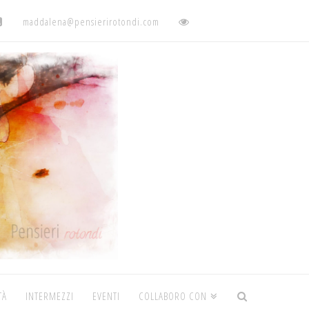
maddalena@pensierirotondi.com
TÀ
INTERMEZZI
EVENTI
COLLABORO CON