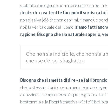
stabilito che ognuno potrà dire una cosa bella e
dentro le cose brutte facendo il sorriso a tu
non ci salva (ciò che non esprimi, rimane), e pe
noi) la verità duale dell’uomo:
siamo fatti anch
ragione. Bisogna che sia naturale saperlo, ve
Che non sia indicibile, che non sia 
che «se c’è, sei sbagliato».
Bisogna che si smetta di dire
«se fai il bronc
che io stessa sciorino senza nemmeno accorgerm
a dozzine. Il sempreverde è quello girato a far f
bestemmia alla libertà emotiva: «Sei più bello q