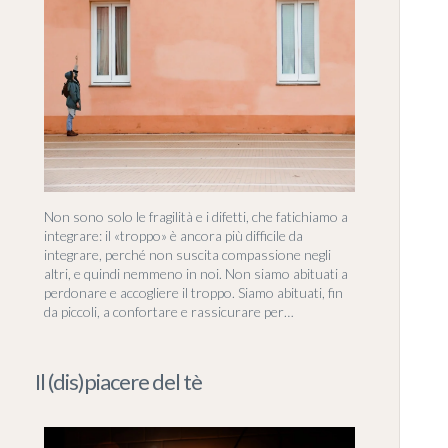
Non sono solo le fragilità e i difetti, che fatichiamo a
integrare: il «troppo» è ancora più difficile da
integrare, perché non suscita compassione negli
altri, e quindi nemmeno in noi. Non siamo abituati a
perdonare e accogliere il troppo. Siamo abituati, fin
da piccoli, a confortare e rassicurare per…
Il (dis)piacere del tè