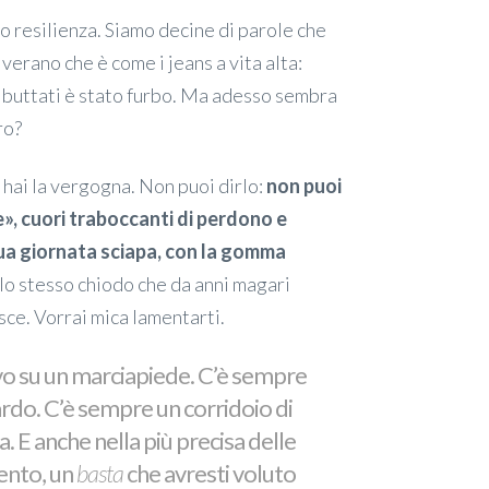
mo resilienza. Siamo decine di parole che
lverano che è come i jeans a vita alta:
ai buttati è stato furbo. Ma adesso sembra
ro?
a hai la vergogna. Non puoi dirlo:
non puoi
de», cuori traboccanti di perdono e
ua giornata sciapa, con la gomma
o stesso chiodo che da anni magari
sce. Vorrai mica lamentarti.
lvo su un marciapiede. C’è sempre
ardo. C’è sempre un corridoio di
a. E anche nella più precisa delle
tento, un
basta
che avresti voluto