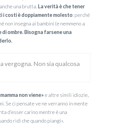
 anche una brutta.
La verità è che tener
tti i costi è doppiamente molesto
: perché
rché non insegna ai bambini (e nemmeno a
e di ombre. Bisogna farsene una
derlo.
una vergogna. Non sia qualcosa
io mamma non viene
»
e altre simili idiozie,
i. Se ci pensate ve ne verranno in mente
inta d’esser carino mentre è una
uando ridi che quando piangi».