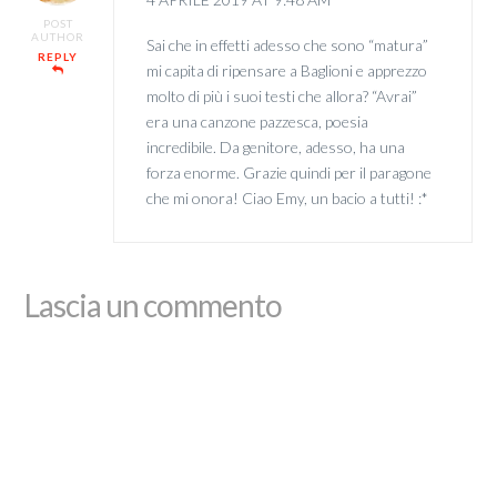
POST
AUTHOR
Sai che in effetti adesso che sono “matura”
REPLY
mi capita di ripensare a Baglioni e apprezzo
molto di più i suoi testi che allora? “Avrai”
era una canzone pazzesca, poesia
incredibile. Da genitore, adesso, ha una
forza enorme. Grazie quindi per il paragone
che mi onora! Ciao Emy, un bacio a tutti! :*
Lascia un commento