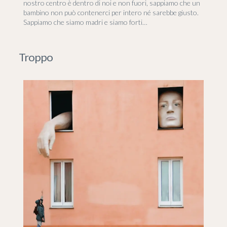
nostro centro è dentro di noi e non fuori, sappiamo che un
bambino non può contenerci per intero né sarebbe giusto.
Sappiamo che siamo madri e siamo forti…
Troppo