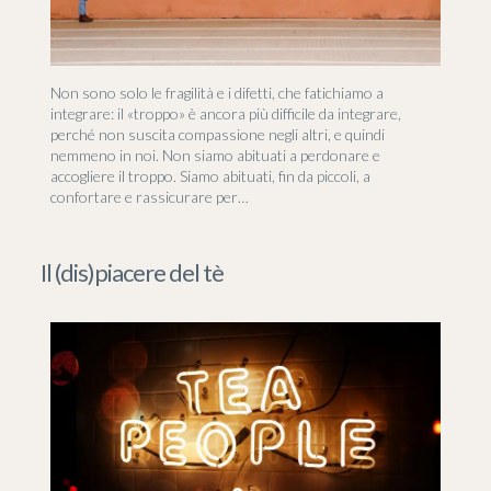
Non sono solo le fragilità e i difetti, che fatichiamo a
integrare: il «troppo» è ancora più difficile da integrare,
perché non suscita compassione negli altri, e quindi
nemmeno in noi. Non siamo abituati a perdonare e
accogliere il troppo. Siamo abituati, fin da piccoli, a
confortare e rassicurare per…
Il (dis)piacere del tè