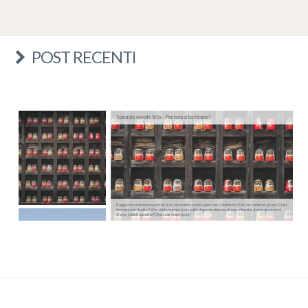
POST RECENTI
Speciale covid e Vita - Per cosa ci battiamo?
E oggi, che ci battiamo perché le scuole restino aperte, per cosa ci battiamo? Di cosa abbiamo paura? Che i
bambini non studino? Che si interrompa la sacralità di questo sistema sforna-cittadini, sforna-lavoratori,
sforna-soldati operativi? Che cosa vi spaventa?