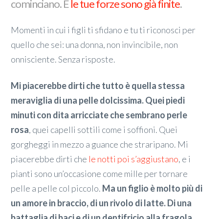
cominciano. E
le tue forze sono già finite
.
Momenti in cui i figli ti sfidano e tu ti riconosci per
quello che sei: una donna, non invincibile, non
onnisciente. Senza risposte.
Mi piacerebbe dirti che tutto è quella stessa
meraviglia di una pelle dolcissima. Quei piedi
minuti con dita arricciate che sembrano perle
rosa
, quei capelli sottili come i soffioni. Quei
gorgheggi in mezzo a guance che straripano. Mi
piacerebbe dirti che
le notti poi s’aggiustano
, e i
pianti sono un’occasione come mille per tornare
pelle a pelle col piccolo.
Ma un figlio è molto più di
un amore in braccio, di un rivolo di latte. Di una
battaglia di baci e di un dentifricio alla fragola.