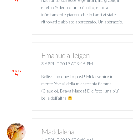
riassunto sull’essere genitori, ma grazie, in
effetti c’è dentro un po’ tutto, e mi fa
infinitamente piacere che in tanti vi siate
ritrovati e abbiate apprezzato. Un abbraccio.
Emanuela Teigen
3 APRILE 2019 AT 9:15 PM
REPLY
Bellissimo questo post! Mi fai venire in
mente ‘Avrai’ della mia vecchia fiamma
(Claudio). Brava Madda! E le foto: una piu’
bella dell’altra
Maddalena
4 APRILE 2019 AT 9:48 AM