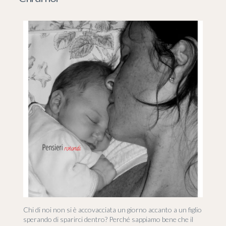
Chi di noi non si è accovacciata un giorno accanto a un figlio
sperando di sparirci dentro? Perché sappiamo bene che il