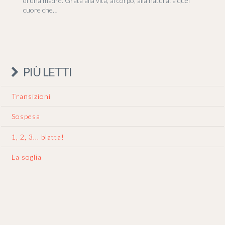
di una madre. Grata alla vita, al corpo, alla natura: a quel
cuore che…
PIÙ LETTI
Transizioni
Sospesa
1, 2, 3... blatta!
La soglia