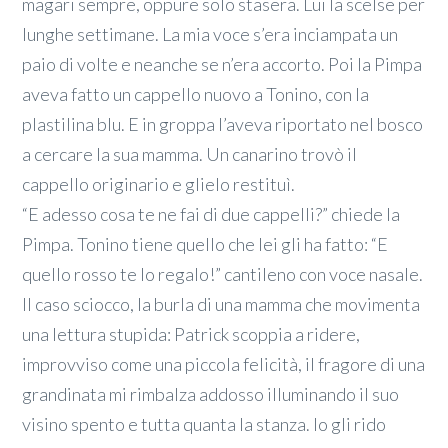
magari sempre, oppure solo stasera. Lui la scelse per
lunghe settimane. La mia voce s’era inciampata un
paio di volte e neanche se n’era accorto. Poi la Pimpa
aveva fatto un cappello nuovo a Tonino, con la
plastilina blu. E in groppa l’aveva riportato nel bosco
a cercare la sua mamma. Un canarino trovò il
cappello originario e glielo restituì.
“E adesso cosa te ne fai di due cappelli?” chiede la
Pimpa. Tonino tiene quello che lei gli ha fatto: “E
quello rosso te lo regalo!” cantileno con voce nasale.
Il caso sciocco, la burla di una mamma che movimenta
una lettura stupida: Patrick scoppia a ridere,
improvviso come una piccola felicità, il fragore di una
grandinata mi rimbalza addosso illuminando il suo
visino spento e tutta quanta la stanza. Io gli rido