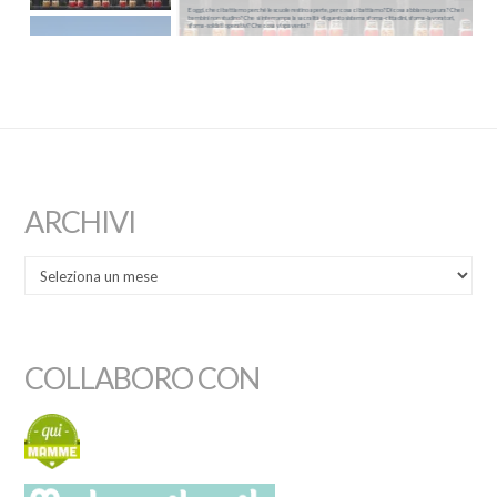
E oggi, che ci battiamo perché le scuole restino aperte, per cosa ci battiamo? Di cosa abbiamo paura? Che i
bambini non studino? Che si interrompa la sacralità di questo sistema sforna-cittadini, sforna-lavoratori,
sforna-soldati operativi? Che cosa vi spaventa?
ARCHIVI
COLLABORO CON