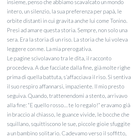
insieme, penso che abbiamo scavalcato un mondo
intero, un silenzio, la sua preferenza per papà, le
orbite distanti in cui gravita anche lui come Tonino.
Presi ad amare questa storia. Sempre, non solo una
sera. Era la storia di un riso. La storia che lui voleva
leggere con me. La mia prerogativa.
Le pagine scivolavano tra le dita, il racconto
procedeva. A due facciate dalla fine, già molte righe
prima di quella battuta, s’affacciava il riso. Si sentiva
il suo respiro affannarsi, impaziente. Il mio presto
seguiva. Quando, trattenendomi a stento, arrivavo
alla fine: “E quello rosso… te lo regalo!” eravamo già
in braccio al chiasso, le guance vivide, le bocche che
squillano, squittiscono le sue, piccole gioie sfuggite
a un bambino solitario. Cadevamo verso il soffitto,