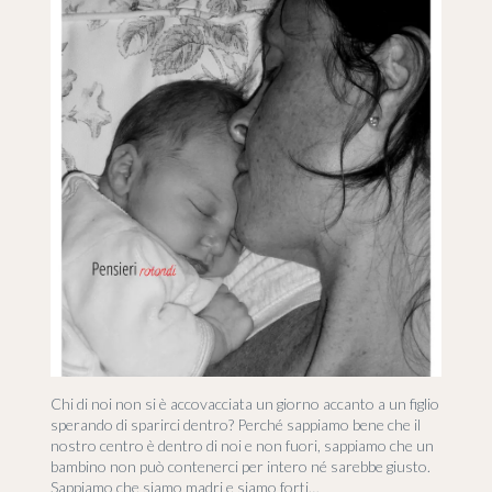
Chi di noi non si è accovacciata un giorno accanto a un figlio
sperando di sparirci dentro? Perché sappiamo bene che il
nostro centro è dentro di noi e non fuori, sappiamo che un
bambino non può contenerci per intero né sarebbe giusto.
Sappiamo che siamo madri e siamo forti…