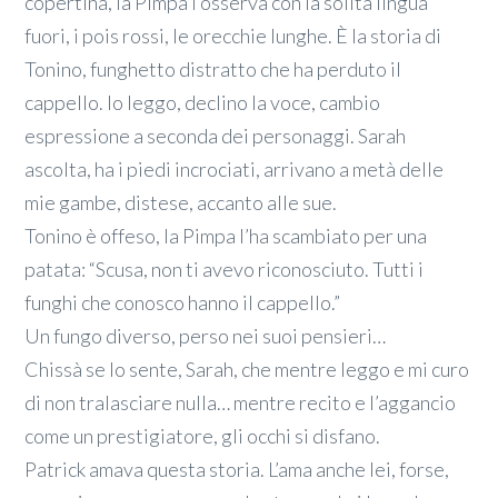
copertina, la Pimpa l’osserva con la solita lingua
fuori, i pois rossi, le orecchie lunghe. È la storia di
Tonino, funghetto distratto che ha perduto il
cappello. Io leggo, declino la voce, cambio
espressione a seconda dei personaggi. Sarah
ascolta, ha i piedi incrociati, arrivano a metà delle
mie gambe, distese, accanto alle sue.
Tonino è offeso, la Pimpa l’ha scambiato per una
patata: “Scusa, non ti avevo riconosciuto. Tutti i
funghi che conosco hanno il cappello.”
Un fungo diverso, perso nei suoi pensieri…
Chissà se lo sente, Sarah, che mentre leggo e mi curo
di non tralasciare nulla… mentre recito e l’aggancio
come un prestigiatore, gli occhi si disfano.
Patrick amava questa storia. L’ama anche lei, forse,