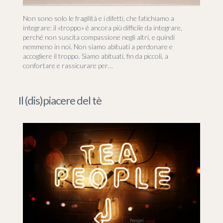
Non sono solo le fragilità e i difetti, che fatichiamo a
integrare: il «troppo» è ancora più difficile da integrare,
perché non suscita compassione negli altri, e quindi
nemmeno in noi. Non siamo abituati a perdonare e
accogliere il troppo. Siamo abituati, fin da piccoli, a
confortare e rassicurare per…
Il (dis)piacere del tè