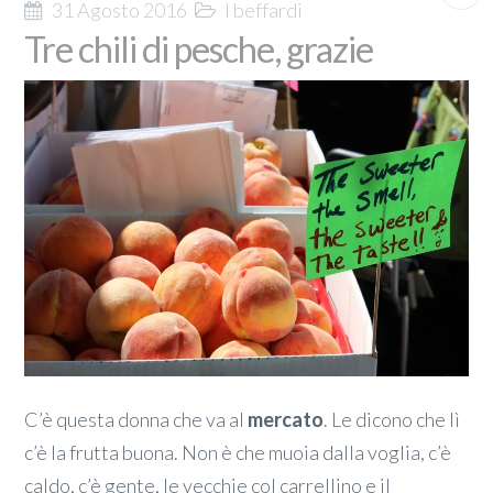
31 Agosto 2016
I beffardi
Tre chili di pesche, grazie
C’è questa donna che va al
mercato
. Le dicono che lì
c’è la frutta buona. Non è che muoia dalla voglia, c’è
caldo, c’è gente, le vecchie col carrellino e il