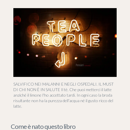
SALVIFICO NEI MALANNI E NEGLI OSPEDALI. IL MUST
DI CHI NON È IN SALUTE Il tè. Che puoi metterci il latte
anziché il limone l'ho accettato tardi. In ogni caso la broda
risultante non ha la purezza dell'acqua né il gusto ricco del
latte.
Come è nato questo libro