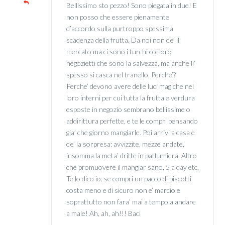
Bellissimo sto pezzo! Sono piegata in due! E
non posso che essere pienamente
d’accordo sulla purtroppo spessima
scadenza della frutta. Da noi non c’e’ il
mercato ma ci sono i turchi coi loro
negozietti che sono la salvezza, ma anche li’
spesso si casca nel tranello. Perche’?
Perche’ devono avere delle luci magiche nei
loro interni per cui tutta la frutta e verdura
esposte in negozio sembrano bellissime o
addirittura perfette, e te le compri pensando
gia’ che giorno mangiarle. Poi arrivi a casa e
c’e’ la sorpresa: avvizzite, mezze andate,
insomma la meta’ dritte in pattumiera. Altro
che promuovere il mangiar sano, 5 a day etc.
Te lo dico io: se compri un pacco di biscotti
costa meno e di sicuro non e’ marcio e
soprattutto non fara’ mai a tempo a andare
a male! Ah, ah, ah!!! Baci