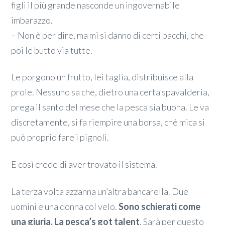
figli il più grande nasconde un ingovernabile
imbarazzo.
– Non è per dire, ma mi si danno di certi pacchi, che
poi le butto via tutte.
Le porgono un frutto, lei taglia, distribuisce alla
prole. Nessuno sa che, dietro una certa spavalderia,
prega il santo del mese che la pesca sia buona. Le va
discretamente, si fa riempire una borsa, ché mica si
può proprio fare i pignoli.
E così crede di aver trovato il sistema.
La terza volta azzanna un’altra bancarella. Due
uomini e una donna col velo.
Sono schierati come
una giuria. La pesca’s got talent
. Sarà per questo