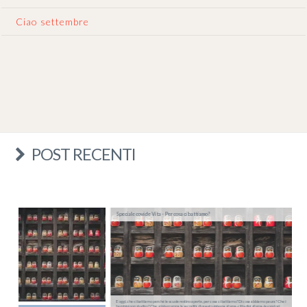
Ciao settembre
POST RECENTI
Speciale covid e Vita - Per cosa ci battiamo?
E oggi, che ci battiamo perché le scuole restino aperte, per cosa ci battiamo? Di cosa abbiamo paura? Che i
bambini non studino? Che si interrompa la sacralità di questo sistema sforna-cittadini, sforna-lavoratori,