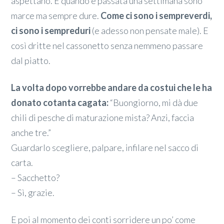
aspettano. E quando è passata una settimana sono
marce ma sempre dure.
Come ci sono i sempreverdi,
ci sono i sempreduri
(e adesso non pensate male). E
così dritte nel cassonetto senza nemmeno passare
dal piatto.
La volta dopo vorrebbe andare da costui che le ha
donato cotanta cagata:
“Buongiorno, mi dà due
chili di pesche di maturazione mista? Anzi, faccia
anche tre.”
Guardarlo scegliere, palpare, infilare nel sacco di
carta.
– Sacchetto?
– Sì, grazie.
E poi al momento dei conti sorridere un po’ come