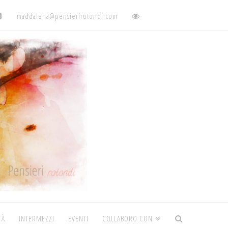
maddalena@pensierirotondi.com
TÀ
INTERMEZZI
EVENTI
COLLABORO CON