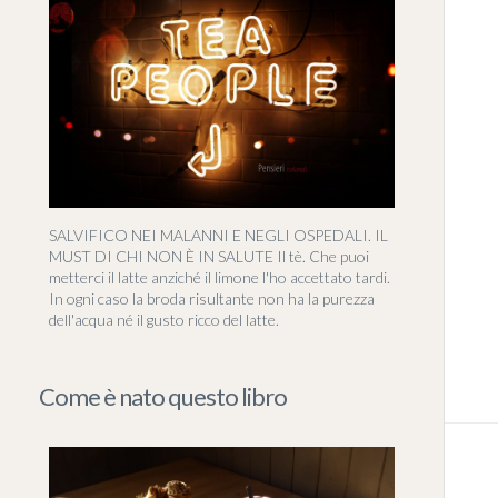
SALVIFICO NEI MALANNI E NEGLI OSPEDALI. IL
MUST DI CHI NON È IN SALUTE Il tè. Che puoi
metterci il latte anziché il limone l'ho accettato tardi.
In ogni caso la broda risultante non ha la purezza
dell'acqua né il gusto ricco del latte.
Come è nato questo libro