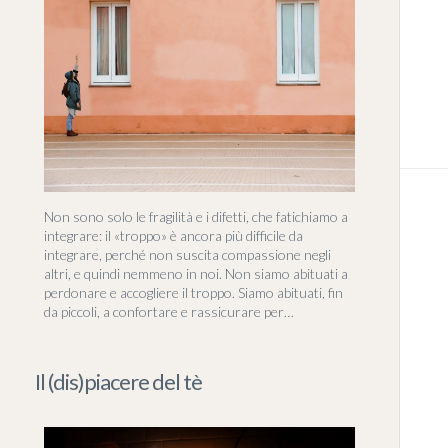
Non sono solo le fragilità e i difetti, che fatichiamo a
integrare: il «troppo» è ancora più difficile da
integrare, perché non suscita compassione negli
altri, e quindi nemmeno in noi. Non siamo abituati a
perdonare e accogliere il troppo. Siamo abituati, fin
da piccoli, a confortare e rassicurare per…
Il (dis)piacere del tè