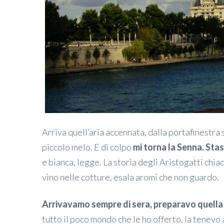
Arriva quell’aria accennata, dalla portafinestra 
piccolo melo. E di colpo
mi torna la Senna. Sta
e bianca, legge. La storia degli Aristogatti chia
vino nelle cotture, esala aromi che non guardo.
Arrivavamo sempre di sera, preparavo quella m
tutto il poco mondo che le ho offerto, la tenevo 