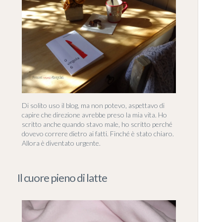
Di solito uso il blog, ma non potevo, aspettavo di
capire che direzione avrebbe preso la mia vita. Ho
scritto anche quando stavo male, ho scritto perché
dovevo correre dietro ai fatti. Finché è stato chiaro.
Allora è diventato urgente.
Il cuore pieno di latte