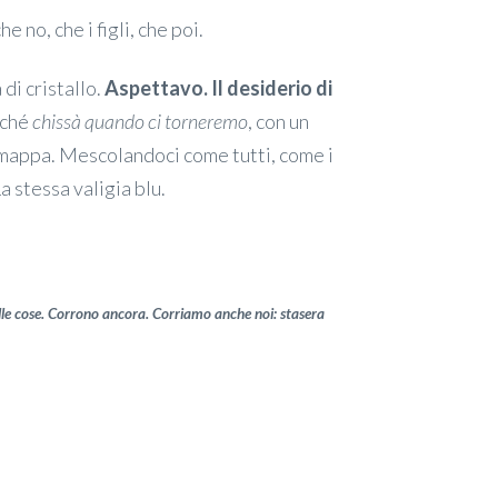
 no, che i figli, che poi.
 di cristallo.
Aspettavo. Il desiderio di
rché
chissà quando ci torneremo
, con un
a mappa. Mescolandoci come tutti, come i
a stessa valigia blu.
lle cose. Corrono ancora. Corriamo anche noi: stasera