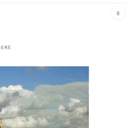
8
SERE