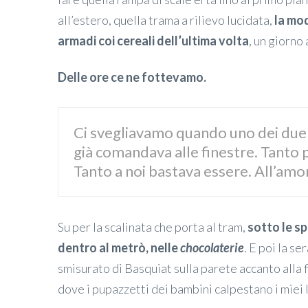
all’estero, quella trama a rilievo lucidata,
la moq
armadi coi cereali dell’ultima volta
, un giorno 
Delle ore ce ne fottevamo.
Ci svegliavamo quando uno dei due s
già comandava alle finestre. Tant
Tanto a noi bastava essere. All’amor
Su per la scalinata che porta al tram,
sotto le sp
dentro al metrò, nelle
chocolaterie
. E poi la se
smisurato di Basquiat sulla parete accanto alla 
dove i pupazzetti dei bambini calpestano i miei li