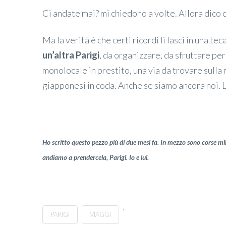
Ci andate mai? mi chiedono a volte. Allora dico che
Ma la verità è che certi ricordi li lasci in una teca
un’altra Parigi
, da organizzare, da sfruttare pe
monolocale in prestito, una via da trovare sull
giapponesi in coda. Anche se siamo ancora noi. L
Ho scritto questo pezzo più di due mesi fa. In mezzo sono corse mi
andiamo a prendercela, Parigi. Io e lui.
,
PARIGI
VIAGGI