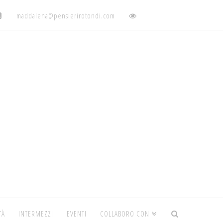
maddalena@pensierirotondi.com
TÀ
INTERMEZZI
EVENTI
COLLABORO CON