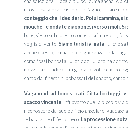
che seleziona il locale più bello, ma anche le pie
nuove, ma senza il rischio dell’aglio, fiutare il lo
conteggio che il desiderio. Poi si cammina, si 
mouche, le ondate giapponesi verso i moli. Si
buie, siedo sul muretto come la prima volta, fors
voglia di vento.
Siamo turisti a metà
, lui che sa
anche questo, la mia felice ignoranza della lingua
come fossi bendata, lui chiede, lui ordina per me,
mezzi da prendere. Lui guida, le volte che noleg
canto dai finestrini abbassati del sabato, canto 
Vagabondi addomesticati. Cittadini fuggitivi
scacco vincente
. Infilavamo quella piccola via
riconoscere dal suo edificio angolare, guadagna
le balaustre di ferro nero.
La processione nota 
fare quella rampa di scale erta fino al primo pia