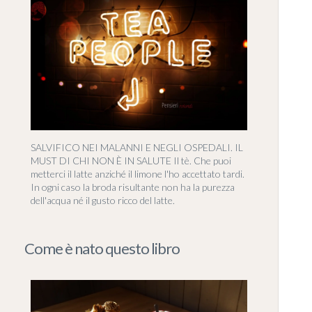
SALVIFICO NEI MALANNI E NEGLI OSPEDALI. IL
MUST DI CHI NON È IN SALUTE Il tè. Che puoi
metterci il latte anziché il limone l'ho accettato tardi.
In ogni caso la broda risultante non ha la purezza
dell'acqua né il gusto ricco del latte.
Come è nato questo libro