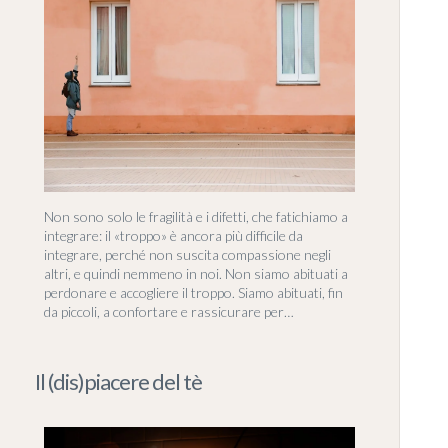
Non sono solo le fragilità e i difetti, che fatichiamo a
integrare: il «troppo» è ancora più difficile da
integrare, perché non suscita compassione negli
altri, e quindi nemmeno in noi. Non siamo abituati a
perdonare e accogliere il troppo. Siamo abituati, fin
da piccoli, a confortare e rassicurare per…
Il (dis)piacere del tè