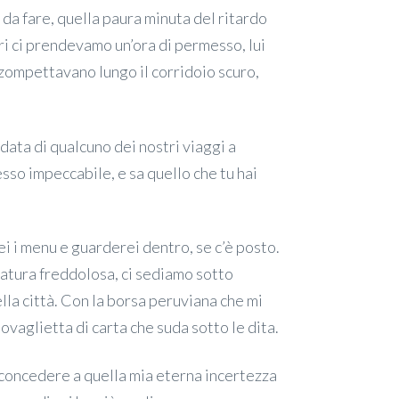
e da fare, quella paura minuta del ritardo
ari ci prendevamo un’ora di permesso, lui
o zompettavano lungo il corridoio scuro,
 data di qualcuno dei nostri viaggi a
sso impeccabile, e sa quello che tu hai
ei i menu e guarderei dentro, se c’è posto.
 natura freddolosa, ci sediamo sotto
lla città. Con la borsa peruviana che mi
tovaglietta di carta che suda sotto le dita.
concedere a quella mia eterna incertezza