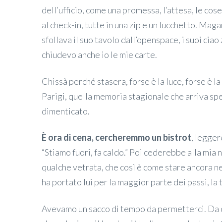
dell’ufficio, come una promessa, l’attesa, le cos
al check-in, tutte in una zip e un lucchetto. Mag
sfollava il suo tavolo dall’openspace, i suoi cia
chiudevo anche io le mie carte.
Chissà perché stasera, forse è la luce, forse è la
Parigi, quella memoria stagionale che arriva spe
dimenticato.
È ora di cena, cercheremmo un bistrot
, legger
“Stiamo fuori, fa caldo.” Poi cederebbe alla mia
qualche vetrata, che così è come stare ancora ne
ha portato lui per la maggior parte dei passi, la 
Avevamo un sacco di tempo da permetterci. Da 