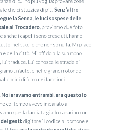
tanze di cui ho più voglia: provare cose
cale che ci stuzzica di più.
Senz’altro
segue la Senna, le luci sospese delle
 sale al Trocadero
, proviamo due foto
e anche i capelli sono cresciuti, hanno
 tutto, nel suo, io che non so nulla. Mi piace
 e della città. Mi affido alla sua mano
 lui traduce. Lui conosce le strade e i
giamo un’auto, e nelle grandi rotonde
palloncini di fumo nei lampioni.
. Noi eravamo entrambi, era questo lo
 che col tempo avevo imparato a
vamo quella facciata giallo canarino con
dei gesti:
digitare il codice al portone e
no. Ritrovare
la carta da parati
che si usa