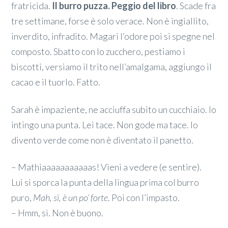
fratricida.
Il burro puzza. Peggio del libro
. Scade fra
tre settimane, forse è solo verace. Non è ingiallito,
inverdito, infradito. Magari l’odore poi si spegne nel
composto. Sbatto con lo zucchero, pestiamo i
biscotti, versiamo il trito nell’amalgama, aggiungo il
cacao e il tuorlo. Fatto.
Sarah è impaziente, ne acciuffa subito un cucchiaio. Io
intingo una punta. Lei tace. Non gode ma tace. Io
divento verde come non è diventato il panetto.
– Mathiaaaaaaaaaaas! Vieni a vedere (e sentire).
Lui si sporca la punta della lingua prima col burro
puro,
Mah, sì, è un po’ forte
. Poi con l’impasto.
– Hmm, sì. Non è buono.