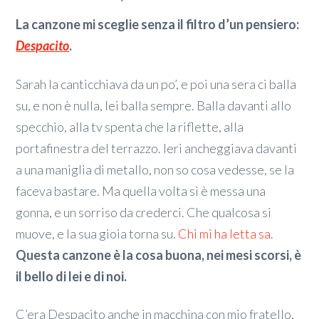
La canzone mi sceglie senza il filtro d’un pensiero:
Despacito
.
Sarah la canticchiava da un po’, e poi una sera ci balla
su, e non è nulla, lei balla sempre. Balla davanti allo
specchio, alla tv spenta che la riflette, alla
portafinestra del terrazzo. Ieri ancheggiava davanti
a una maniglia di metallo, non so cosa vedesse, se la
faceva bastare. Ma quella volta si è messa una
gonna, e un sorriso da crederci. Che qualcosa si
muove, e la sua gioia torna su.
Chi mi ha letta sa
.
Questa canzone è la cosa buona, nei mesi scorsi, è
il bello di lei e di noi.
C’era Despacito anche in macchina con mio fratello,