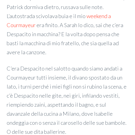
Patrick dormiva dietro, russava sulle note.
L’autostrada scivolava buia e il mio
weekend a
Courmayeur
era finito. A Sarah lo dico, sai che c’era
Despacito in macchina? E la volta dopo pensa che
basti la macchina di mio fratello, che sia quella ad
avere la canzone.
C’era Despacito nel salotto quando siamo andati a
Courmayeur tutti insieme, il divano spostato da un
lato, i turni perché i miei figli non si rubino la scena, e
c’è Despacito nelle gite, nei giri, infilando vestiti,
riempiendo zaini, aspettando il bagno, e sul
davanzale della cucina a Milano, dove Isabelle
ondeggia con o senza il carosello delle sue bambole.
O delle sue dita ballerine.