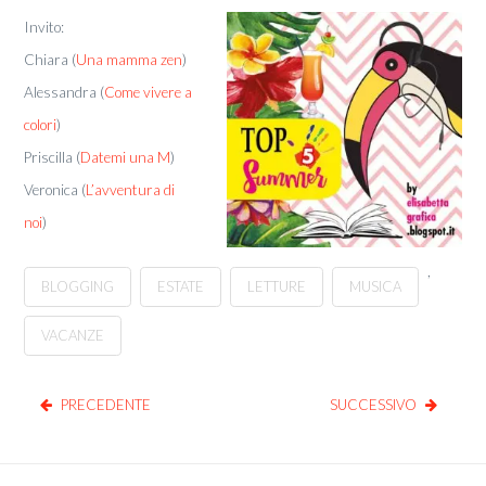
Invito:
Chiara (
Una mamma zen
)
Alessandra (
Come vivere a
colori
)
Priscilla (
Datemi una M
)
Veronica (
L’avventura di
noi
)
,
BLOGGING
ESTATE
LETTURE
MUSICA
VACANZE
PRECEDENTE
SUCCESSIVO