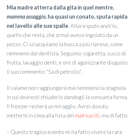
Mia madre atterra dalla gita in quel mentre,
mamma assaggia
, ha quasi un conato, sputa rapida
nel lavello alle sue spalle
. Allora sputo anch’io,
quello che resta, ché ormai avevo ingoiato da un
pezzo. Ci sciacquiamo la bocca a più riprese, come
nemmeno dal dentista. Seguono: sigaretta, succo di
frutta, lavaggio denti, e ore di agonizzante disgusto.
Il suo commento: “Sa di petrolio”.
Il salame non raggiungerà mai nemmeno la stagnola
in cui dovresti chiuderlo dandogli la consueta forma.
Il freezer resterà un miraggio. Avrei dovuto
metterlo in cima alla lista dei
malriusciti
, ma di fatto:
– Questo tragico evento mi ha fatto vivere la rara