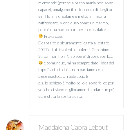
microonde (perché a bagno maria non sono
capace), amalgamo il tutto, cerco di dargli un
simil forma di salame e metto in frigor a
raffreddare. Viene duro come un marmo,
però è una buona porcheria consolatoria.
Prova così!
Despasito è sicuramente legata all’estate
2017 di tutti, volenti o nolenti. Geronimo
Stilton non ho il “dispiacere” di conoscerlo…
e comunque, mi ha sempre dato l’idea del
topo “so tutto io”… non partiamo con il
piede giusto… Un abbraccio Eli
p.s. lo schizzo è molto bello e sono felice per
voi che ci siano miglioramenti, andare un po’
via è stata la scelta giusta!
Maddalena Capra Lebout