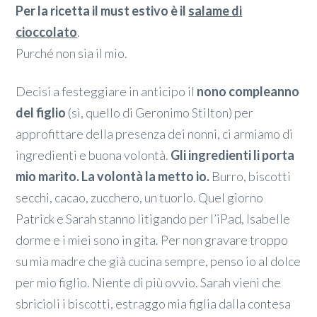
Per la ricetta il must estivo è il
salame di
cioccolato
.
Purché non sia il mio.
Decisi a festeggiare in anticipo il
nono compleanno
del figlio
(sì, quello di Geronimo Stilton) per
approfittare della presenza dei nonni, ci armiamo di
ingredienti e buona volontà.
Gli ingredienti li porta
mio marito. La volontà la metto io.
Burro, biscotti
secchi, cacao, zucchero, un tuorlo. Quel giorno
Patrick e Sarah stanno litigando per l’iPad, Isabelle
dorme e i miei sono in gita. Per non gravare troppo
su mia madre che già cucina sempre, penso io al dolce
per mio figlio. Niente di più ovvio. Sarah vieni che
sbricioli i biscotti, estraggo mia figlia dalla contesa