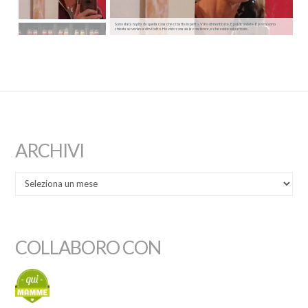
Sono stata rapita da quella cosa che ci batte in petto. Vi ho dimenticate. E poi ricordate. E poi mi sono
chiesta se venire a dirvi tutto. Ho visto cosa sia la coscienza, e che esiste solo amore.
ARCHIVI
COLLABORO CON