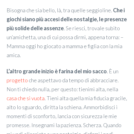
Bisogna che sia bello, là, tra quelle seggioline.
Che i
giochi siano più accesi delle nostalgie, le presenze
più solide delle assenze
. Se riesci, trovale subito
un’amichetta, una di cui possa dirmi, appena torna: –
Mamma oggi ho giocato a mamma e figlia con la mia
amica.
L’altro grande inizio è farina del mio sacco
. È un
progetto
che aspettavo da tempo di abbracciare.
Non ti chiedo nulla, per questo: tienimi alta, nella
casa che si vuota
. Tieni alta quella mia fiducia gracile,
alto lo sguardo, diritta la schiena. Ammorbidisci i
momenti di sconforto, lancia con sicurezza le mie
promesse. Insegnami la pazienza. Scherza. Quando
mi vedi allacciata a una nostalgia, disfami i nodi.