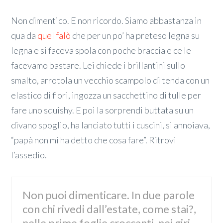
Non dimentico. E non ricordo. Siamo abbastanza in
qua da
quel falò
che per un po’ ha preteso legna su
legna e si faceva spola con poche braccia e ce le
facevamo bastare. Lei chiede i brillantini sullo
smalto, arrotola un vecchio scampolo di tenda con un
elastico di fiori, ingozza un sacchettino di tulle per
fare uno squishy. E poi la sorprendi buttata su un
divano spoglio, ha lanciato tutti i cuscini, si annoiava,
“papà non mi ha detto che cosa fare”. Ritrovi
l’assedio.
Non puoi dimenticare. In due parole
con chi rivedi dall’estate, come stai?,
nelle prime foglie croccanti, nei giri