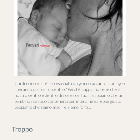
Chi di noi non si è accovacciata un giorno accanto a un figlio
sperando di sparirci dentro? Perché sappiamo bene che il
nostro centro è dentro di noi e non fuori, sappiamo che un
bambino non può contenerci per intero né sarebbe giusto.
Sappiamo che siamo madri e siamo forti…
Troppo