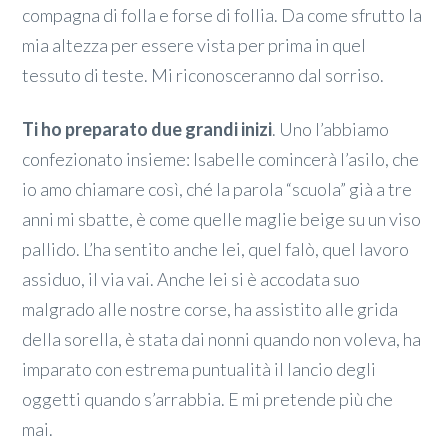
compagna di folla e forse di follia. Da come sfrutto la
mia altezza per essere vista per prima in quel
tessuto di teste. Mi riconosceranno dal sorriso.
Ti ho preparato due grandi inizi
. Uno l’abbiamo
confezionato insieme: Isabelle comincerà l’asilo, che
io amo chiamare così, ché la parola “scuola” già a tre
anni mi sbatte, è come quelle maglie beige su un viso
pallido. L’ha sentito anche lei, quel falò, quel lavoro
assiduo, il via vai. Anche lei si è accodata suo
malgrado alle nostre corse, ha assistito alle grida
della sorella, è stata dai nonni quando non voleva, ha
imparato con estrema puntualità il lancio degli
oggetti quando s’arrabbia. E mi pretende più che
mai.