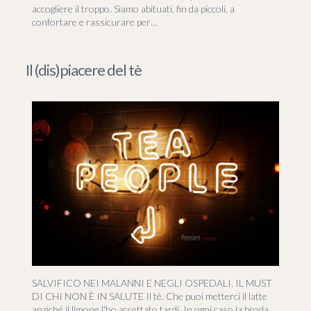
accogliere il troppo. Siamo abituati, fin da piccoli, a
confortare e rassicurare per…
Il (dis)piacere del tè
SALVIFICO NEI MALANNI E NEGLI OSPEDALI. IL MUST
DI CHI NON È IN SALUTE Il tè. Che puoi metterci il latte
anziché il limone l'ho accettato tardi. In ogni caso la broda