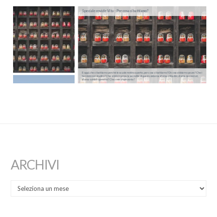
Speciale covid e Vita - Per cosa ci battiamo?
E oggi, che ci battiamo perché le scuole restino aperte, per cosa ci battiamo? Di cosa abbiamo paura? Che i
bambini non studino? Che si interrompa la sacralità di questo sistema sforna-cittadini, sforna-lavoratori,
sforna-soldati operativi? Che cosa vi spaventa?
ARCHIVI