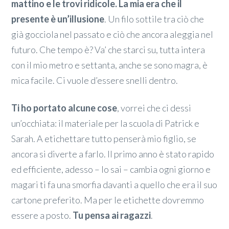
mattino e le trovi ridicole. La mia era che il
presente è un’illusione
. Un filo sottile tra ciò che
già gocciola nel passato e ciò che ancora aleggia nel
futuro. Che tempo è? Va’ che starci su, tutta intera
con il mio metro e settanta, anche se sono magra, è
mica facile. Ci vuole d’essere snelli dentro.
Ti ho portato alcune cose
, vorrei che ci dessi
un’occhiata: il materiale per la scuola di Patrick e
Sarah. A etichettare tutto penserà mio figlio, se
ancora si diverte a farlo. Il primo anno è stato rapido
ed efficiente, adesso – lo sai – cambia ogni giorno e
magari ti fa una smorfia davanti a quello che era il suo
cartone preferito. Ma per le etichette dovremmo
essere a posto.
Tu pensa ai ragazzi
.