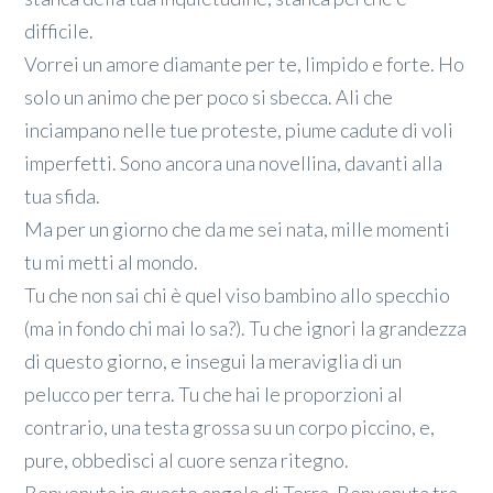
difficile.
Vorrei un amore diamante per te, limpido e forte. Ho
solo un animo che per poco si sbecca. Ali che
inciampano nelle tue proteste, piume cadute di voli
imperfetti. Sono ancora una novellina, davanti alla
tua sfida.
Ma per un giorno che da me sei nata, mille momenti
tu mi metti al mondo.
Tu che non sai chi è quel viso bambino allo specchio
(ma in fondo chi mai lo sa?). Tu che ignori la grandezza
di questo giorno, e insegui la meraviglia di un
pelucco per terra. Tu che hai le proporzioni al
contrario, una testa grossa su un corpo piccino, e,
pure, obbedisci al cuore senza ritegno.
Benvenuta in questo angolo di Terra. Benvenuta tra