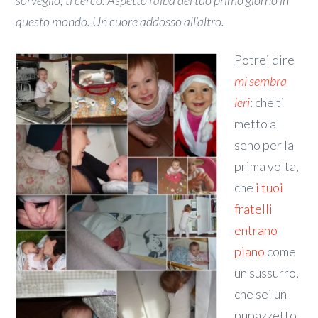
sorveglio, ti cerco. Aspetto l’alba del tuo primo giorno in
questo mondo. Un cuore addosso all’altro.
Potrei dire
mi sembra
ieri
: che ti
metto al
seno per la
prima volta,
che
i tuoi
fratelli
entrano
piano
come
un sussurro,
che sei un
pupazzetto