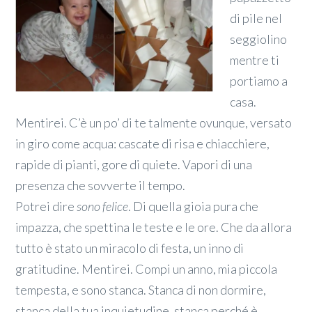
di pile nel
seggiolino
mentre ti
portiamo a
casa.
Mentirei. C’è un po’ di te talmente ovunque, versato
in giro come acqua: cascate di risa e chiacchiere,
rapide di pianti, gore di quiete. Vapori di una
presenza che sovverte il tempo.
Potrei dire
sono felice
. Di quella gioia pura che
impazza, che spettina le teste e le ore. Che da allora
tutto è stato un miracolo di festa, un inno di
gratitudine. Mentirei. Compi un anno, mia piccola
tempesta, e sono stanca. Stanca di non dormire,
stanca della tua inquietudine, stanca perché è