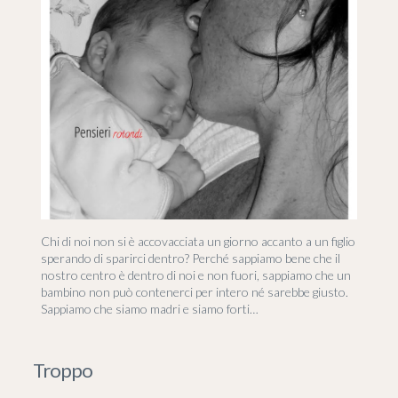
Chi di noi non si è accovacciata un giorno accanto a un figlio
sperando di sparirci dentro? Perché sappiamo bene che il
nostro centro è dentro di noi e non fuori, sappiamo che un
bambino non può contenerci per intero né sarebbe giusto.
Sappiamo che siamo madri e siamo forti…
Troppo