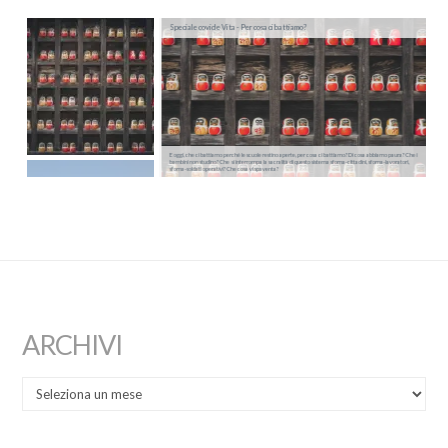
Speciale covid e Vita - Per cosa ci battiamo?
E oggi, che ci battiamo perché le scuole restino aperte, per cosa ci battiamo? Di cosa abbiamo paura? Che i
bambini non studino? Che si interrompa la sacralità di questo sistema sforna-cittadini, sforna-lavoratori,
sforna-soldati operativi? Che cosa vi spaventa?
ARCHIVI