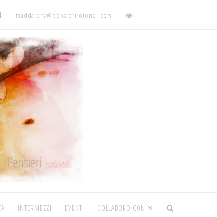
maddalena@pensierirotondi.com
TÀ
INTERMEZZI
EVENTI
COLLABORO CON