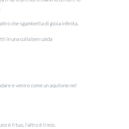
.
altro che sgambetta di gioia infinita.
ti in una culla ben calda
 andare e venire come un aquilone nel
 è il tuo, l’altro è il mio.