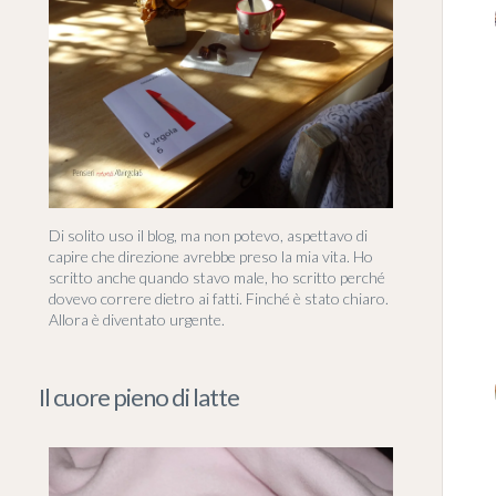
Di solito uso il blog, ma non potevo, aspettavo di
capire che direzione avrebbe preso la mia vita. Ho
scritto anche quando stavo male, ho scritto perché
dovevo correre dietro ai fatti. Finché è stato chiaro.
Allora è diventato urgente.
Il cuore pieno di latte