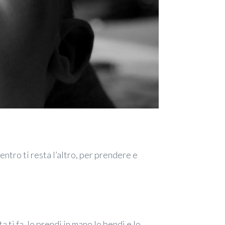
ntro ti resta l’altro, per prendere e
a ti fa, lo prendi in mano lo bendi e lo