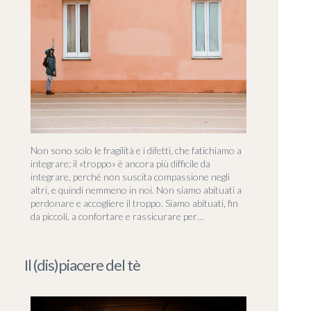
Non sono solo le fragilità e i difetti, che fatichiamo a
integrare: il «troppo» è ancora più difficile da
integrare, perché non suscita compassione negli
altri, e quindi nemmeno in noi. Non siamo abituati a
perdonare e accogliere il troppo. Siamo abituati, fin
da piccoli, a confortare e rassicurare per…
Il (dis)piacere del tè