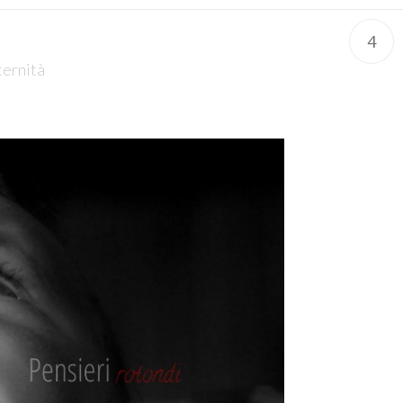
4
ernità