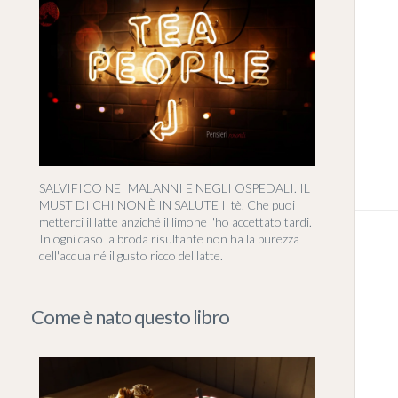
SALVIFICO NEI MALANNI E NEGLI OSPEDALI. IL
MUST DI CHI NON È IN SALUTE Il tè. Che puoi
metterci il latte anziché il limone l'ho accettato tardi.
In ogni caso la broda risultante non ha la purezza
dell'acqua né il gusto ricco del latte.
Come è nato questo libro