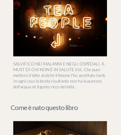
SALVIFICO NEI MALANNI E NEGLI OSPEDALI. IL
MUST DI CHI NON È IN SALUTE Il tè. Che puoi
metterci il latte anziché il limone l'ho accettato tardi.
In ogni caso la broda risultante non ha la purezza
dell'acqua né il gusto ricco del latte.
Come è nato questo libro