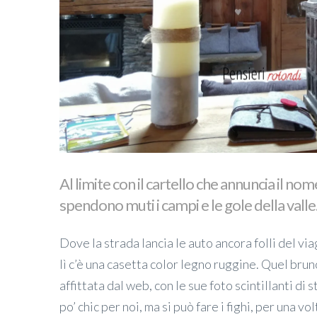
Al limite con il cartello che annuncia il nome
spendono muti i campi e le gole della valle
Dove la strada lancia le auto ancora folli del vi
lì c’è una casetta color legno ruggine. Quel brun
affittata dal web, con le sue foto scintillanti di 
po’ chic per noi, ma si può fare i fighi, per una v