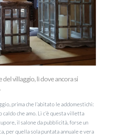
 del villaggio, lì dove ancora si
.
aggio, prima che l’abitato le addomestichi:
o caldo che amo. Lì c’è questa villetta
stupore, il salone da pubblicità, forse un
olta, per quella sola puntata annuale e vera