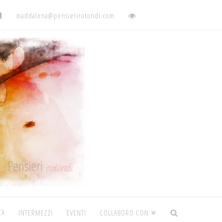
maddalena@pensierirotondi.com
TÀ
INTERMEZZI
EVENTI
COLLABORO CON