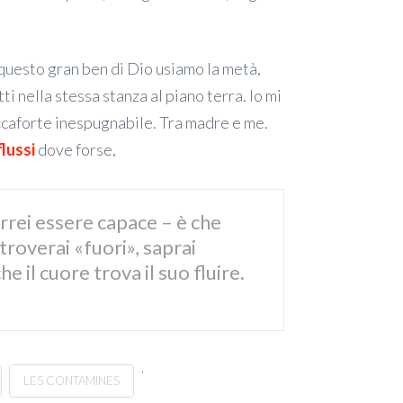
o questo gran ben di Dio usiamo la metà,
ti nella stessa stanza al piano terra. Io mi
occaforte inespugnabile. Tra madre e me.
flussi
dove forse,
orrei essere capace – è che
roverai «fuori», saprai
il cuore trova il suo fluire.
,
LES CONTAMINES