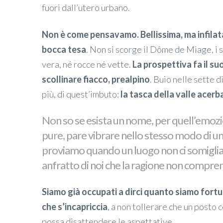
fuori dall’utero urbano.
Non è come pensavamo. Bellissima, ma infilat
bocca tesa
. Non si scorge il Dôme de Miage, i
vera, né rocce né vette.
La prospettiva fa il s
scollinare fiacco, prealpino
. Buio nelle sette d
più, di quest’imbuto:
la tasca della valle acerb
Non so se esista un nome, per quell’emozi
pure, pare vibrare nello stesso modo di un 
proviamo quando un luogo non ci somiglia
anfratto di noi che la ragione non compre
Siamo già occupati a dirci quanto siamo fort
che s’incapriccia
, a non tollerare che un posto 
possa disattendere le aspettative.