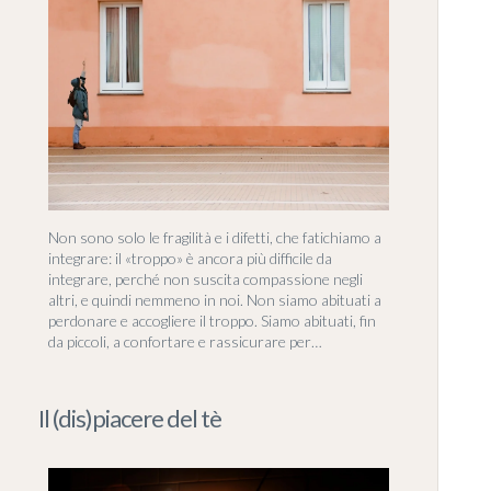
Non sono solo le fragilità e i difetti, che fatichiamo a
integrare: il «troppo» è ancora più difficile da
integrare, perché non suscita compassione negli
altri, e quindi nemmeno in noi. Non siamo abituati a
perdonare e accogliere il troppo. Siamo abituati, fin
da piccoli, a confortare e rassicurare per…
Il (dis)piacere del tè