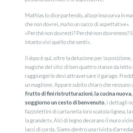
Mathias lo dice partendo, alla prima curva in ma
che non dovrei, ma ho un sacco di aspettative».
«Perché non dovresti? Perché non dovremmo? Se 
Intanto vivi quello che senti».
Il
dopo
è qui, oltre la delusione per la posizione,
magiche del sito: di ben quattro stanze da lett
raggiungerle devi attraversare il garage. Freddo,
un maglione. Appare subito chiaro che nessuno v
frutto di fini ristrutturazioni, la cucina nuova
soggiorno un cesto di benvenuto
, i dettagli 
fazzolettini di carta nella loro scatola lignea, la 
la grande tv. Alci di legno decorano il muro vici
lacci di corda. Siamo dentro una rivista d’arred