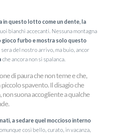
a in questo lotto come un dente, la
 suoi bianchi accecanti. Nessuna montagna
uo gioco furbo e mostra solo questo
i sera del nostro arrivo, ma buio, ancor
a
che ancora non si spalanca.
one di paura che non teme e che,
piccolo spavento. Il disagio che
, non suona accogliente a qualche
nde.
unati, a sedare quel moccioso interno
comunque così bello, curato, in vacanza,