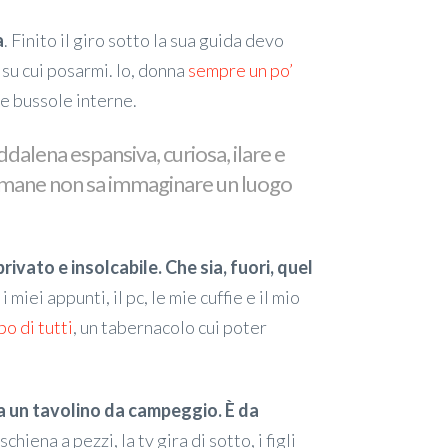
a
. Finito il giro sotto la sua guida devo
 su cui posarmi. Io, donna
sempre un po’
ue bussole interne.
dalena espansiva, curiosa, ilare e
timane non sa immaginare un luogo
rivato e insolcabile. Che sia, fuori, quel
i miei appunti, il pc, le mie cuffie e il mio
o di tutti
, un tabernacolo cui poter
ra un tavolino da campeggio. È da
chiena a pezzi, la tv gira di sotto, i figli