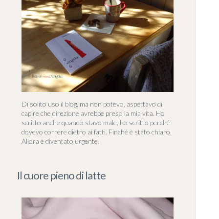
Di solito uso il blog, ma non potevo, aspettavo di
capire che direzione avrebbe preso la mia vita. Ho
scritto anche quando stavo male, ho scritto perché
dovevo correre dietro ai fatti. Finché è stato chiaro.
Allora è diventato urgente.
Il cuore pieno di latte