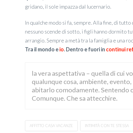
gridano, il sole impazza dal lucernario.
In qualche modo si fa, sempre. Alla fine, di tutt
nessuno scende di sotto, i figli hanno dormito tut
arrangio. Sempre a metà tra la famiglia e una r
Tra il mondo e
io
. Dentro e fuori in
continui re
la vera aspettativa – quella di cui v
qualunque cosa, ambiente, evento, t
abitarlo comodamente. Sentendo che 
Comunque. Che sa attecchire.
AFFITTO CASA VACANZE
INTIMITÀ CON TE STESSA