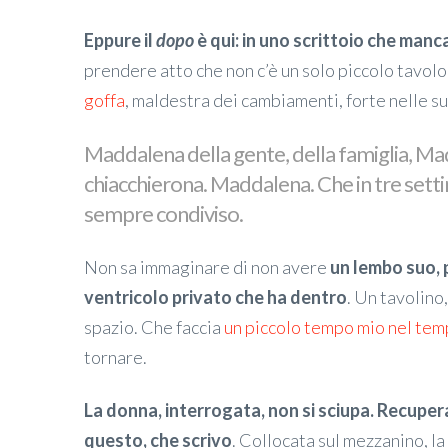
Eppure il
dopo
è qui: in uno scrittoio che manc
prendere atto che non c’è un solo piccolo tavolo
goffa
, maldestra dei cambiamenti, forte nelle s
Maddalena della gente, della famiglia, Mad
chiacchierona. Maddalena. Che in tre set
sempre condiviso.
Non sa immaginare di non avere
un lembo suo, p
ventricolo privato che ha dentro
. Un tavolino, 
spazio. Che faccia
un piccolo tempo mio nel temp
tornare.
La donna, interrogata, non si sciupa. Recupe
questo, che scrivo
. Collocata sul mezzanino, la s