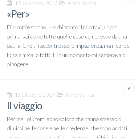
1 Novembre 2019
Altre Verità
«Per»
Dio com’è strano. Ho chiamato il mio taxi, un po’
prima, sai come tutte quelle cose compresse da una
paura. Che ti racconti essere impazienza, ma il corpo
lo sa e mica lo fotti. E in un momento mi sembrava di
piangere.
6
15 Ottobre 2019
Altre Verità
Il viaggio
Per me i più forti sono coloro che hanno smesso di
diluirsi nelle cose e nelle credenze, che sono andati
sotto a prendersi, costi quel che costi. Chi è libero,