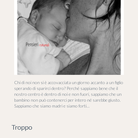
Chi di noi non si è accovacciata un giorno accanto a un figlio
sperando di sparirci dentro? Perché sappiamo bene che il
nostro centro è dentro di noi e non fuori, sappiamo che un
bambino non può contenerci per intero né sarebbe giusto.
Sappiamo che siamo madri e siamo forti…
Troppo