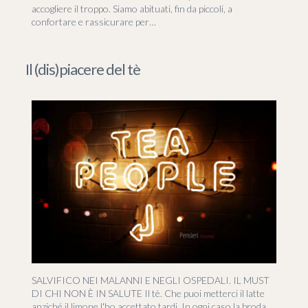
accogliere il troppo. Siamo abituati, fin da piccoli, a
confortare e rassicurare per…
Il (dis)piacere del tè
SALVIFICO NEI MALANNI E NEGLI OSPEDALI. IL MUST
DI CHI NON È IN SALUTE Il tè. Che puoi metterci il latte
anziché il limone l'ho accettato tardi. In ogni caso la broda