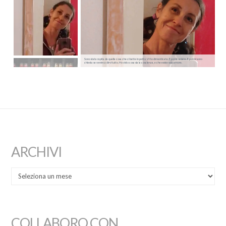
Sono stata rapita da quella cosa che ci batte in petto. Vi ho dimenticate. E poi ricordate. E poi mi sono
chiesta se venire a dirvi tutto. Ho visto cosa sia la coscienza, e che esiste solo amore.
ARCHIVI
COLLABORO CON