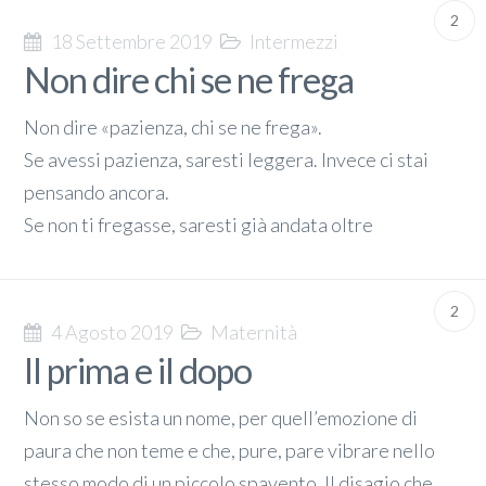
2
18 Settembre 2019
Intermezzi
Non dire chi se ne frega
Non dire «pazienza, chi se ne frega».
Se avessi pazienza, saresti leggera. Invece ci stai
pensando ancora.
Se non ti fregasse, saresti già andata oltre
2
4 Agosto 2019
Maternità
Il prima e il dopo
Non so se esista un nome, per quell’emozione di
paura che non teme e che, pure, pare vibrare nello
stesso modo di un piccolo spavento. Il disagio che