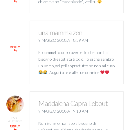
chiamavano “maschiaccio”, vedi tu
una mamma zen
9 MARZO 2018 AT 8:59 AM
REPLY
E loammetto.dopo aver letto che non hai
bisogno di estetista ti odio. Io sì che sembro
un uomo,nei peli soprattutto se non mi curo
. Auguri a te e alle tue donnine
Maddalena Capra Lebout
9 MARZO 2018 AT 9:13 AM
POST
AUTHOR
Non è che io non abbia bisogno di
REPLY
un’estetista, diciamo che faccio da me. In