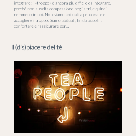
integrare: il «troppo» è ancora più difficile da integrare,
perché non suscita compassione negli altri, e quindi
nemmeno in noi. Non siamo abituati a perdonare e
accogliere il troppo. Siamo abituati, fin da piccoli, a
confortare e rassicurare per…
Il (dis)piacere del tè