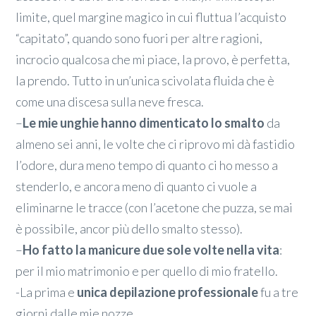
limite, quel margine magico in cui fluttua l’acquisto
“capitato”, quando sono fuori per altre ragioni,
incrocio qualcosa che mi piace, la provo, è perfetta,
la prendo. Tutto in un’unica scivolata fluida che è
come una discesa sulla neve fresca.
–
Le mie unghie hanno dimenticato lo smalto
da
almeno sei anni, le volte che ci riprovo mi dà fastidio
l’odore, dura meno tempo di quanto ci ho messo a
stenderlo, e ancora meno di quanto ci vuole a
eliminarne le tracce (con l’acetone che puzza, se mai
è possibile, ancor più dello smalto stesso).
–
Ho fatto la manicure due sole volte nella vita
:
per il mio matrimonio e per quello di mio fratello.
-La prima e
unica depilazione professionale
fu a tre
giorni dalle mie nozze.