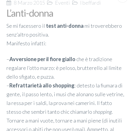
8 Marzo 2015
Eventi
I beffardi
L’anti-donna
Se mi facessero il
test anti-donna
mi troverebbero
senz’altro positiva.
Manifesto infatti:
–
Avversione per il fiore giallo
che è tradizione
regalare l’otto marzo: è peloso, brutterello al limite
dello sfigato, e puzza.
–
Refrattarietà allo shopping
: detesto la fiumara di
gente, il passo lento, i musi che alonano sulle vetrine,
la ressa per i saldi, la prova nei camerini. Il fatto
stesso che sembri tanto chic chiamarlo
shopping
.
Tornare a mani vuote, tornare a mani piene (di inutili
accessori o abiti che non userò mai). Ammetto, al