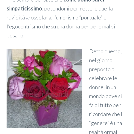
simpaticissimo
, potendomi permettere quella
ruvidità grossolana, l’umorismo “portuale” e
l’egocentrismo che su una donna per bene mal si
posano.
Detto questo,
nel giorno
preposto a
celebrare le
donne, in un
mondo dove si
fa di tutto per
ricordare che il
“genere” è una
realtà ormai