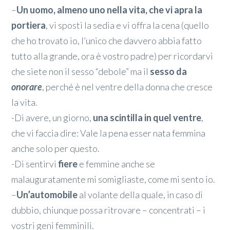
–
Un uomo, almeno uno nella vita, che vi apra la
portiera
, vi sposti la sedia e vi offra la cena (quello
che ho trovato io, l’unico che davvero abbia fatto
tutto alla grande, ora è vostro padre) per ricordarvi
che siete non il sesso “debole” ma il
sesso da
onorare
, perché è nel ventre della donna che cresce
la vita.
-Di avere, un giorno,
una scintilla in quel ventre
,
che vi faccia dire: Vale la pena esser nata femmina
anche solo per questo.
-Di sentirvi
fiere
e femmine anche se
malauguratamente mi somigliaste, come mi sento io.
–
Un’automobile
al volante della quale, in caso di
dubbio, chiunque possa ritrovare – concentrati – i
vostri geni femminili.