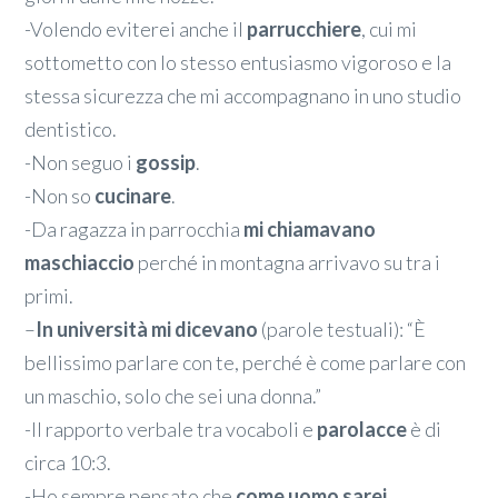
-Volendo eviterei anche il
parrucchiere
, cui mi
sottometto con lo stesso entusiasmo vigoroso e la
stessa sicurezza che mi accompagnano in uno studio
dentistico.
-Non seguo i
gossip
.
-Non so
cucinare
.
-Da ragazza in parrocchia
mi chiamavano
maschiaccio
perché in montagna arrivavo su tra i
primi.
–
In università mi dicevano
(parole testuali): “È
bellissimo parlare con te, perché è come parlare con
un maschio, solo che sei una donna.”
-Il rapporto verbale tra vocaboli e
parolacce
è di
circa 10:3.
-Ho sempre pensato che
come uomo sarei