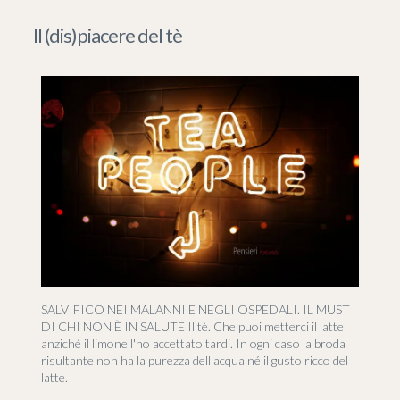
Il (dis)piacere del tè
SALVIFICO NEI MALANNI E NEGLI OSPEDALI. IL MUST
DI CHI NON È IN SALUTE Il tè. Che puoi metterci il latte
anziché il limone l'ho accettato tardi. In ogni caso la broda
risultante non ha la purezza dell'acqua né il gusto ricco del
latte.