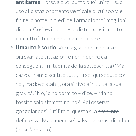
antitarme
. Forse a quel punto puoi unire il suo
uso allo stazionamento verticale di cui sopra e
finire la notte in piedi nell’armadio tra i maglioni
di lana. Così eviti anche di disturbare il marito
con tutto il tuo bombardante tossire.
Il marito è sordo
. Verità già sperimentata nelle
più svariate situazioni e non indenne da
conseguenti irritabilità della sottoscritta (“Ma
cazzo, l’hanno sentito tutti, tu sei qui seduto con
noi, ma dove stai?”), ora si rivela in tutta la sua
gravità. “No, io ho dormito – dice. – Ma hai
tossito solo stamattina, no?” Poi osserva
gongolandosi l’utilità di questa sua
presunta
deficienza. Ma almeno sei salva dai sensi di colpa
(e dall’armadio).