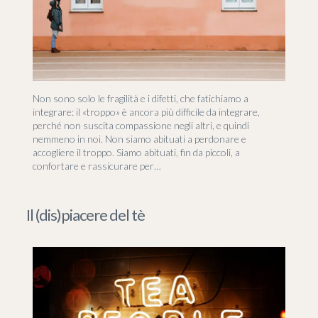
Non sono solo le fragilità e i difetti, che fatichiamo a
integrare: il «troppo» è ancora più difficile da integrare,
perché non suscita compassione negli altri, e quindi
nemmeno in noi. Non siamo abituati a perdonare e
accogliere il troppo. Siamo abituati, fin da piccoli, a
confortare e rassicurare per…
Il (dis)piacere del tè