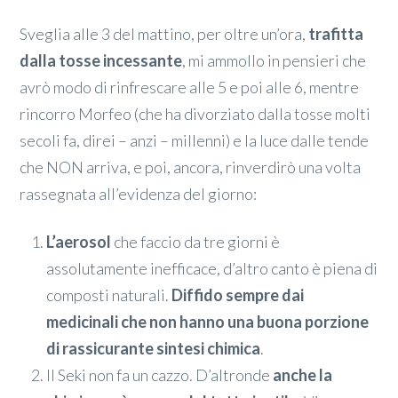
Sveglia alle 3 del mattino, per oltre un’ora,
trafitta
dalla tosse incessante
, mi ammollo in pensieri che
avrò modo di rinfrescare alle 5 e poi alle 6, mentre
rincorro Morfeo (che ha divorziato dalla tosse molti
secoli fa, direi – anzi – millenni) e la luce dalle tende
che NON arriva, e poi, ancora, rinverdirò una volta
rassegnata all’evidenza del giorno:
L’aerosol
che faccio da tre giorni è
assolutamente inefficace, d’altro canto è piena di
composti naturali.
Diffido sempre dai
medicinali che non hanno una buona porzione
di rassicurante sintesi chimica
.
Il Seki non fa un cazzo. D’altronde
anche la