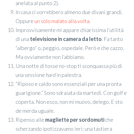
anelata al punto 2).
In casa ci vorrebbero almeno due divani grandi.
Oppure
un solo malato alla volta
.
Improvvisamente mi appare chiarissima l’utilità
di una
televisione in camera da letto
. Fa tanto
“albergo” o, peggio, ospedale. Però e che cazzo.
Ma ovviamente non l’abbiamo.
Una notte di tosse no-stop ti sconquassa più di
una sessione
hard
in palestra.
“Riposo e caldo sono essenziali per una pronta
guarigione.” Sono sdraiata da martedì. Con golf e
coperta. Non esco, non mi muovo, delego. E sto
de merda uguale.
Ripenso alle
magliette per sordomuti
che
scherzando ipotizzavamo ieri: una tastiera