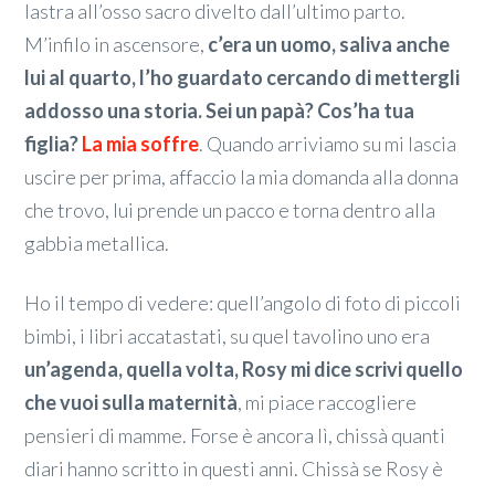
lastra all’osso sacro divelto dall’ultimo parto.
M’infilo in ascensore,
c’era un uomo, saliva anche
lui al quarto, l’ho guardato cercando di mettergli
addosso una storia. Sei un papà? Cos’ha tua
figlia?
La mia soffre
. Quando arriviamo su mi lascia
uscire per prima, affaccio la mia domanda alla donna
che trovo, lui prende un pacco e torna dentro alla
gabbia metallica.
Ho il tempo di vedere: quell’angolo di foto di piccoli
bimbi, i libri accatastati, su quel tavolino uno era
un’agenda, quella volta, Rosy mi dice scrivi quello
che vuoi sulla maternità
, mi piace raccogliere
pensieri di mamme. Forse è ancora lì, chissà quanti
diari hanno scritto in questi anni. Chissà se Rosy è