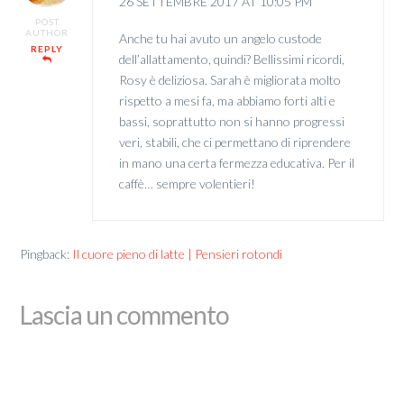
26 SETTEMBRE 2017 AT 10:05 PM
POST
AUTHOR
Anche tu hai avuto un angelo custode
REPLY
dell’allattamento, quindi? Bellissimi ricordi,
Rosy è deliziosa. Sarah è migliorata molto
rispetto a mesi fa, ma abbiamo forti alti e
bassi, soprattutto non si hanno progressi
veri, stabili, che ci permettano di riprendere
in mano una certa fermezza educativa. Per il
caffè… sempre volentieri!
Pingback:
Il cuore pieno di latte | Pensieri rotondi
Lascia un commento