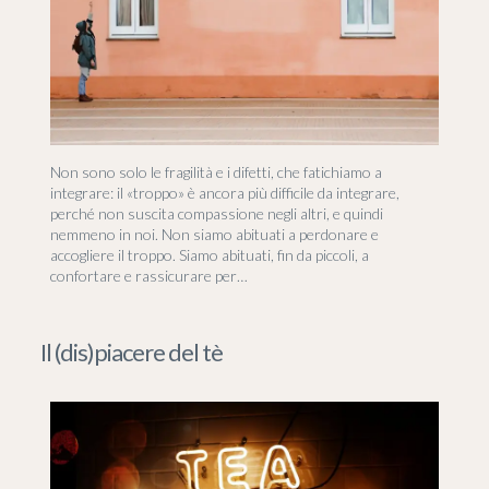
Non sono solo le fragilità e i difetti, che fatichiamo a
integrare: il «troppo» è ancora più difficile da integrare,
perché non suscita compassione negli altri, e quindi
nemmeno in noi. Non siamo abituati a perdonare e
accogliere il troppo. Siamo abituati, fin da piccoli, a
confortare e rassicurare per…
Il (dis)piacere del tè