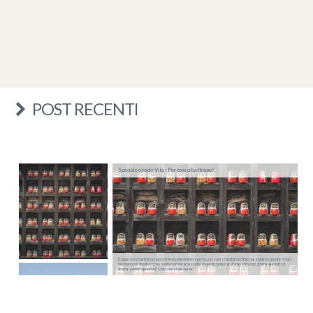
POST RECENTI
Speciale covid e Vita - Per cosa ci battiamo?
E oggi, che ci battiamo perché le scuole restino aperte, per cosa ci battiamo? Di cosa abbiamo paura? Che i
bambini non studino? Che si interrompa la sacralità di questo sistema sforna-cittadini, sforna-lavoratori,
sforna-soldati operativi? Che cosa vi spaventa?