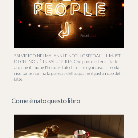
SALVIFICO NEI MALANNI E NEGLI OSPEDALI. IL MUST
DI CHI NON È IN SALUTE Il tè. Che puoi metterci il latte
anziché il limone l'ho accettato tardi. In ogni caso la broda
risultante non ha la purezza dell'acqua né il gusto ricco del
latte.
Come è nato questo libro