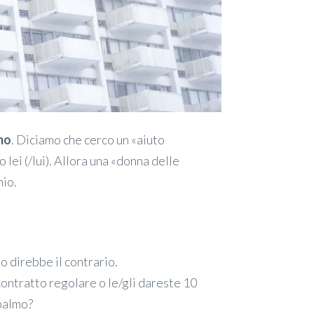
mo
. Diciamo che cerco un «aiuto
 lei (/lui). Allora una «donna delle
hio.
o direbbe il contrario.
contratto regolare o le/gli dareste 10
palmo?