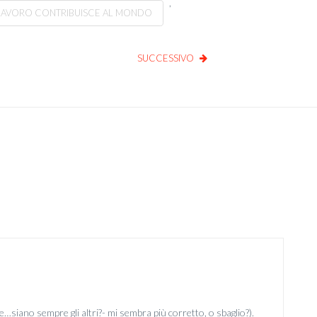
,
LAVORO CONTRIBUISCE AL MONDO
SUCCESSIVO
e…siano sempre gli altri?- mi sembra più corretto, o sbaglio?).