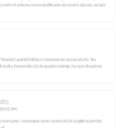
si contro il sistema senza modificarlo nel nostro piccolo, noi per
 “Sistema”, quindi il titolo è volutamente provocatorio. Sto
i di scelta, favorendo chi, da quanto emerge, ha una situazione
ato
10:52 AM
vo mancante.. comunque sono curiosa di chi sceglierai perchè
rai!