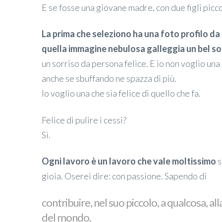
E se fosse una giovane madre, con due figli picco
La prima che seleziono ha una foto profilo da s
quella immagine nebulosa galleggia un bel so
un sorriso da persona felice. E io non voglio una
anche se sbuffando ne spazza di più.
Io voglio una che sia felice di quello che fa.
Felice di pulire i cessi?
Sì.
Ogni lavoro è un lavoro che vale moltissimo
s
gioia. Oserei dire: con passione. Sapendo di
contribuire, nel suo piccolo, a qualcosa, al
del mondo.