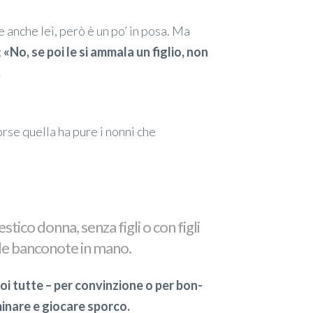
e anche lei, però è un po’ in posa. Ma
:
«No, se poi le si ammala un figlio, non
.
rse quella ha pure i nonni che
tico donna, senza figli o con figli
lle banconote in mano.
oi tutte – per convinzione o per bon-
inare e giocare sporco.