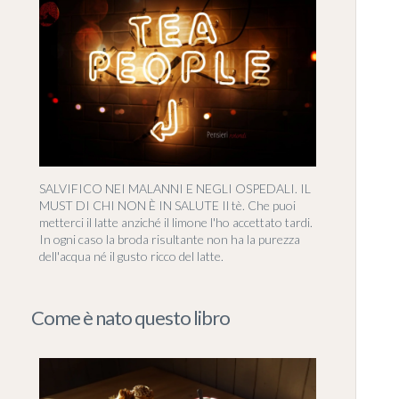
SALVIFICO NEI MALANNI E NEGLI OSPEDALI. IL
MUST DI CHI NON È IN SALUTE Il tè. Che puoi
metterci il latte anziché il limone l'ho accettato tardi.
In ogni caso la broda risultante non ha la purezza
dell'acqua né il gusto ricco del latte.
Come è nato questo libro