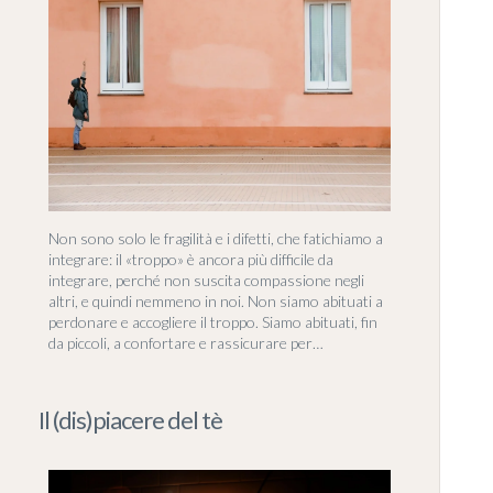
Non sono solo le fragilità e i difetti, che fatichiamo a
integrare: il «troppo» è ancora più difficile da
integrare, perché non suscita compassione negli
altri, e quindi nemmeno in noi. Non siamo abituati a
perdonare e accogliere il troppo. Siamo abituati, fin
da piccoli, a confortare e rassicurare per…
Il (dis)piacere del tè