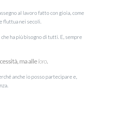
e assegno al lavoro fatto con gioia, come
fluttua nei secoli.
che ha più bisogno di tutti. E, sempre
cessità, ma alle
loro
.
erché anche io posso partecipare e,
nza.