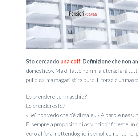
Sto cercando
una colf
. Definizione che non a
domestico». Ma di fatto non mi aiuterà: farà tutto
pulizie»: ma magari stira pure. E forse è un masc
Lo prenderei, un maschio?
Lo prendereste?
«Be’, non vedo che c’è di male…» A parole nessun
E, sempre a proposito di assunzioni: fareste un 
euro all’ora mettendoglieli semplicemente nel 