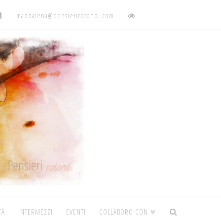
maddalena@pensierirotondi.com
TÀ
INTERMEZZI
EVENTI
COLLABORO CON