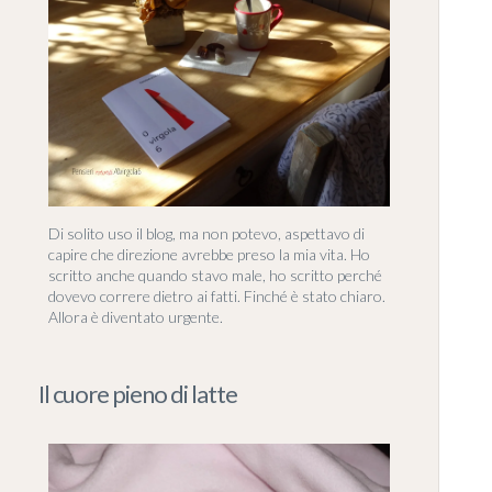
Di solito uso il blog, ma non potevo, aspettavo di
capire che direzione avrebbe preso la mia vita. Ho
scritto anche quando stavo male, ho scritto perché
dovevo correre dietro ai fatti. Finché è stato chiaro.
Allora è diventato urgente.
Il cuore pieno di latte