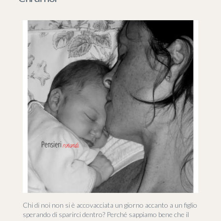
Chi di noi non si è accovacciata un giorno accanto a un figlio
sperando di sparirci dentro? Perché sappiamo bene che il