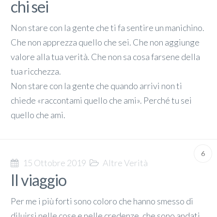
chi sei
Non stare con la gente che ti fa sentire un manichino.
Che non apprezza quello che sei. Che non aggiunge
valore alla tua verità. Che non sa cosa farsene della
tua ricchezza.
Non stare con la gente che quando arrivi non ti
chiede «raccontami quello che ami». Perché tu sei
quello che ami.
6
15 Ottobre 2019
Altre Verità
Il viaggio
Per me i più forti sono coloro che hanno smesso di
diluirsi nelle cose e nelle credenze, che sono andati