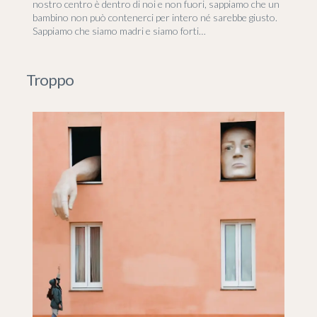
nostro centro è dentro di noi e non fuori, sappiamo che un
bambino non può contenerci per intero né sarebbe giusto.
Sappiamo che siamo madri e siamo forti…
Troppo