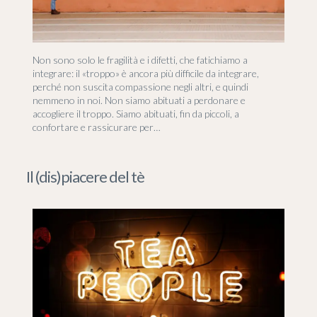
Non sono solo le fragilità e i difetti, che fatichiamo a
integrare: il «troppo» è ancora più difficile da integrare,
perché non suscita compassione negli altri, e quindi
nemmeno in noi. Non siamo abituati a perdonare e
accogliere il troppo. Siamo abituati, fin da piccoli, a
confortare e rassicurare per…
Il (dis)piacere del tè