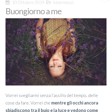
10 Ottobre 2019
Intermezzi
Buongiorno a me
Vorrei svegliarmi senza l’assillo del tempo, delle
cose da fare. Vorrei che
mentre gli occhi ancora
sbiadiscono tra il buio e la luce e vedono come