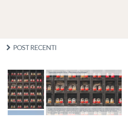
POST RECENTI
Speciale covid e Vita - Per cosa ci battiamo?
E oggi, che ci battiamo perché le scuole restino aperte, per cosa ci battiamo? Di cosa abbiamo paura? Che i
bambini non studino? Che si interrompa la sacralità di questo sistema sforna-cittadini, sforna-lavoratori,
sforna-soldati operativi? Che cosa vi spaventa?