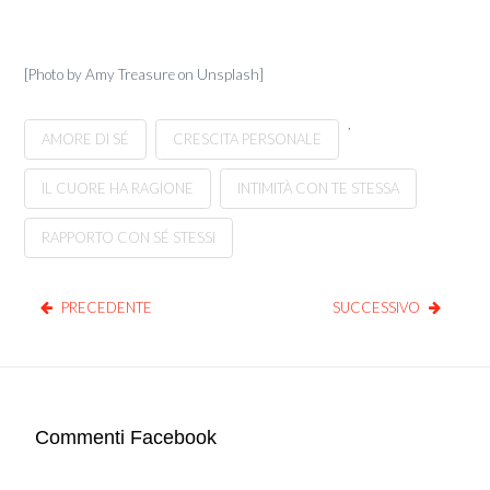
[Photo by Amy Treasure on Unsplash]
,
AMORE DI SÉ
CRESCITA PERSONALE
IL CUORE HA RAGIONE
INTIMITÀ CON TE STESSA
RAPPORTO CON SÉ STESSI
PRECEDENTE
SUCCESSIVO
Commenti Facebook