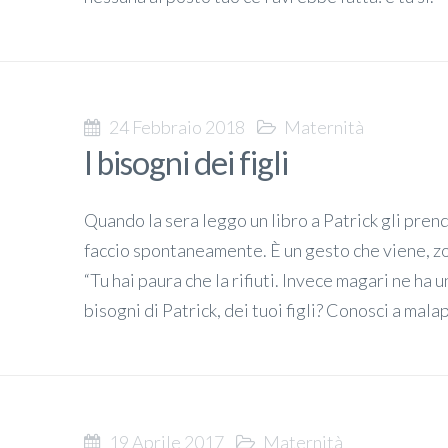
24 Febbraio 2018
Maternità
I bisogni dei figli
Quando la sera leggo un libro a Patrick gli pren
faccio spontaneamente. È un gesto che viene, z
“Tu hai paura che la rifiuti. Invece magari ne ha 
bisogni di Patrick, dei tuoi figli? Conosci a malap
19 Aprile 2017
Maternità