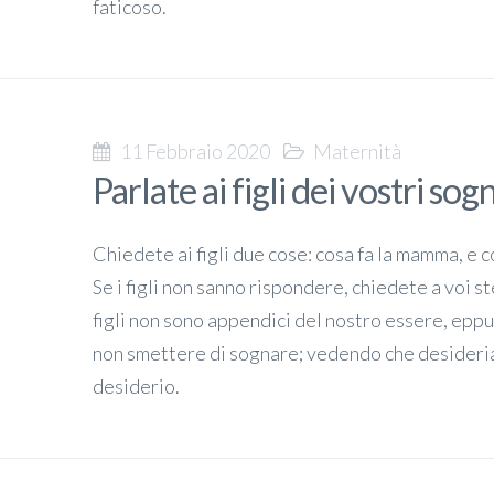
faticoso.
11 Febbraio 2020
Maternità
Parlate ai figli dei vostri sogn
Chiedete ai figli due cose: cosa fa la mamma, e 
Se i figli non sanno rispondere, chiedete a voi st
figli non sono appendici del nostro essere, ep
non smettere di sognare; vedendo che desideria
desiderio.