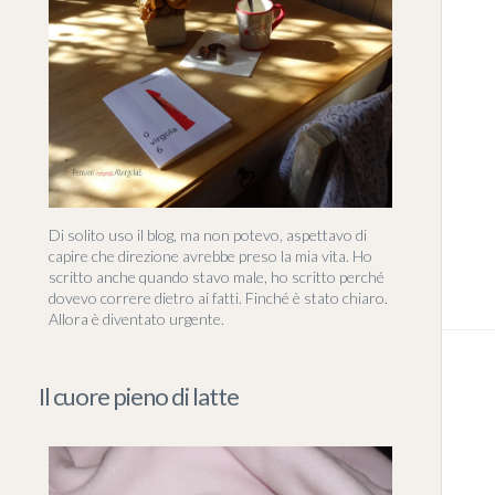
Di solito uso il blog, ma non potevo, aspettavo di
capire che direzione avrebbe preso la mia vita. Ho
scritto anche quando stavo male, ho scritto perché
dovevo correre dietro ai fatti. Finché è stato chiaro.
Allora è diventato urgente.
Il cuore pieno di latte