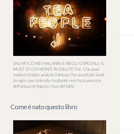
SALVIFICO NEI MALANNI E NEGLI OSPEDALI. IL
MUST DI CHI NON È IN SALUTE Il tè. Che puoi
metterci il latte anziché il limone l'ho accettato tardi.
In ogni caso la broda risultante non ha la purezza
dell'acqua né il gusto ricco del latte.
Come è nato questo libro