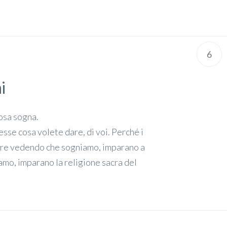
6
i
cosa sogna.
esse cosa volete dare, di voi. Perché i
pure vedendo che sogniamo, imparano a
mo, imparano la religione sacra del