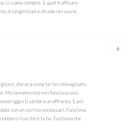
ece, ci siamo sempre. E quel trafficare
rno, è tangenziali e strade nel cuore.
6
gliore, che era come te l’eri immaginato.
e. Ma la maternità non funziona così:
pomeriggio ti sembra un affronto. E poi
dale con un sorriso senza pari. Funziona
sarebbero riuscite e tu no. Funziona che