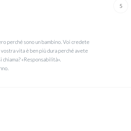
5
gero perché sono un bambino. Voi credete
vostra vita è ben più dura perché avete
si chiama? «Responsabilità».
nno.