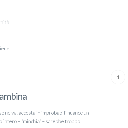
nità
tiene.
1
 bambina
se ne va, accosta in improbabili nuance un
rlo intero – “minchia” – sarebbe troppo