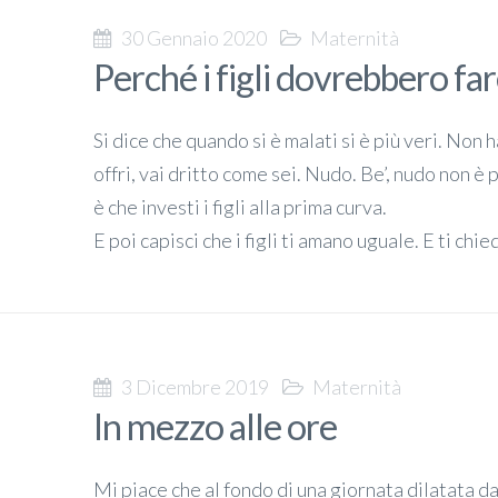
30 Gennaio 2020
Maternità
Perché i figli dovrebbero far
Si dice che quando si è malati si è più veri. Non h
offri, vai dritto come sei. Nudo. Be’, nudo non è
è che investi i figli alla prima curva.
E poi capisci che i figli ti amano uguale. E ti chie
3 Dicembre 2019
Maternità
In mezzo alle ore
Mi piace che al fondo di una giornata dilatata da