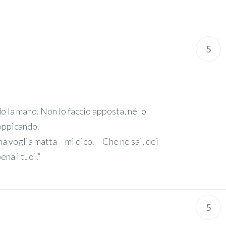
5
do la mano. Non lo faccio apposta, né lo
oppicando.
una voglia matta – mi dico. – Che ne sai, dei
ena i tuoi.”
5