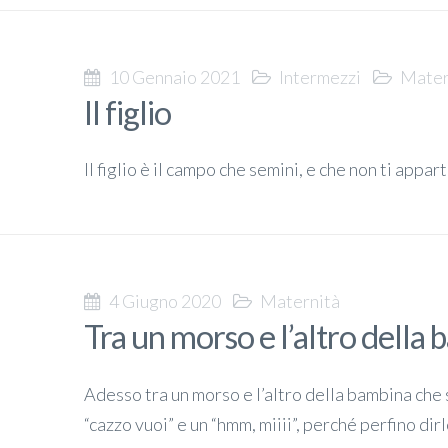
10 Gennaio 2021
Intermezzi
Mater
Il figlio
Il figlio è il campo che semini, e che non ti appar
4 Giugno 2020
Maternità
Tra un morso e l’altro della
Adesso tra un morso e l’altro della bambina che 
“cazzo vuoi” e un “hmm, miiii”, perché perfino di