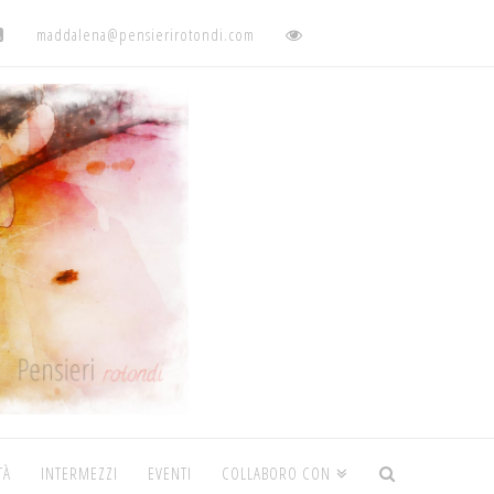
maddalena@pensierirotondi.com
TÀ
INTERMEZZI
EVENTI
COLLABORO CON