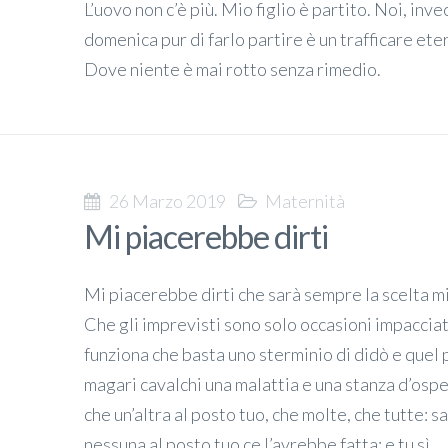
L’uovo non c’è più. Mio figlio è partito. Noi, inv
domenica pur di farlo partire è un trafficare ete
Dove niente è mai rotto senza rimedio.
26 Marzo 2019
Maternità
Mi piacerebbe dirti
Mi piacerebbe dirti che sarà sempre la scelta mi
Che gli imprevisti sono solo occasioni impacciat
funziona che basta uno sterminio di didò e quel 
magari cavalchi una malattia e una stanza d’ospe
che un’altra al posto tuo, che molte, che tutte: 
nessuna al posto tuo ce l’avrebbe fatta: e tu sì.