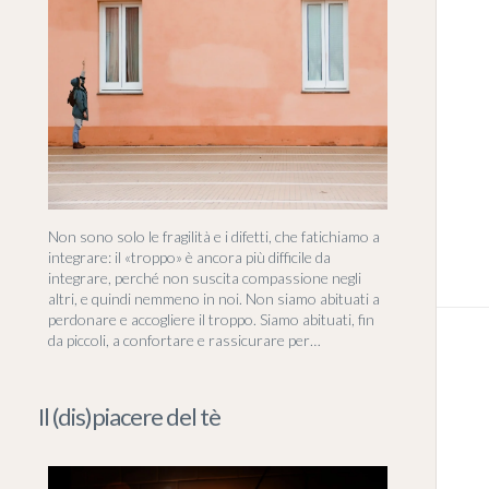
Non sono solo le fragilità e i difetti, che fatichiamo a
integrare: il «troppo» è ancora più difficile da
integrare, perché non suscita compassione negli
altri, e quindi nemmeno in noi. Non siamo abituati a
perdonare e accogliere il troppo. Siamo abituati, fin
da piccoli, a confortare e rassicurare per…
Il (dis)piacere del tè