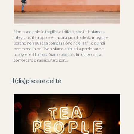
Non sono solo le fragilità e i difetti, che fatichiamo a
integrare: il «troppo» è ancora più difficile da integrare,
perché non suscita compassione negli altri, e quindi
nemmeno in noi. Non siamo abituati a perdonare e
accogliere il troppo. Siamo abituati, fin da piccoli, a
confortare e rassicurare per…
Il (dis)piacere del tè