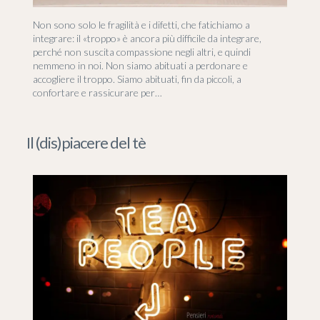
Non sono solo le fragilità e i difetti, che fatichiamo a
integrare: il «troppo» è ancora più difficile da integrare,
perché non suscita compassione negli altri, e quindi
nemmeno in noi. Non siamo abituati a perdonare e
accogliere il troppo. Siamo abituati, fin da piccoli, a
confortare e rassicurare per…
Il (dis)piacere del tè