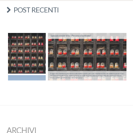
POST RECENTI
Speciale covid e Vita - Per cosa ci battiamo?
E oggi, che ci battiamo perché le scuole restino aperte, per cosa ci battiamo? Di cosa abbiamo paura? Che i
bambini non studino? Che si interrompa la sacralità di questo sistema sforna-cittadini, sforna-lavoratori,
sforna-soldati operativi? Che cosa vi spaventa?
ARCHIVI