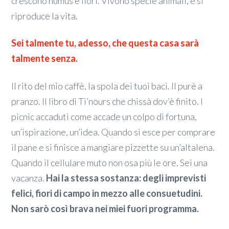
crescono humus e fiori. Vivono specie animali, e si
riproduce la vita.
Sei talmente tu, adesso, che questa casa sarà
talmente senza.
Il rito del mio caffè, la spola dei tuoi baci. Il purè a
pranzo. Il libro di Ti’nours che chissà dov’è finito. I
picnic accaduti come accade un colpo di fortuna,
un’ispirazione, un’idea. Quando si esce per comprare
il pane e si finisce a mangiare pizzette su un’altalena.
Quando il cellulare muto non osa più le ore. Sei una
vacanza.
Hai la stessa sostanza: degli imprevisti
felici, fiori di campo in mezzo alle consuetudini.
Non sarò così brava nei miei fuori programma.